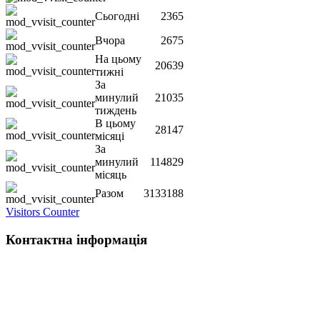
Сьогодні
2365
Вчора
2675
На цьому
20639
тижні
За
минулий
21035
тиждень
В цьому
28147
місяці
За
минулий
114829
місяць
Разом
3133188
Visitors Counter
Контактна інформація
Наша адреса:
м.Чернігів, вул. Шевченка, 95
Корпус - №1, каб. 109, 113
тел. +38(04622) 665-167, (093)596-05-49,