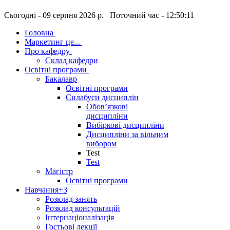
Сьогодні - 09 серпня 2026 р. Поточний час - 12:50:12
Головна
Маркетинг це...
Про кафедру
Склад кафедри
Освітні програми
Бакалавр
Освітні програми
Силабуси дисциплін
Обов’язкові
дисципліни
Вибіркові дисципліни
Дисципліни за вільним
вибором
Test
Test
Магістр
Освітні програми
Навчання
+3
Розклад занять
Розклад консультацій
Інтернаціоналізація
Гостьові лекції