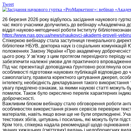
Tweet
26 березня 2026 року відбулось засідання наукового гуртк
час якого учасники долучились до вебінару «Академічна до
відділ науково-методичної роботи Інституту бібліотекозна
https://www.nas.gov.ua/news/naukovci-akademi-proveli-vebi
Спікеркою вебінару стала заступниця генерального дирек
бібліотеки НБУВ, докторка наук із соціальних комунікацій
положеннях Закону України «Про академічну доброчесність»
цього року. У зв’язку з цим протягом перехідного періоду 
забезпечити належні умови для практичного впровадження
Під час презентації доповідачка ґрунтовно розглянула осно
особливості підготовки наукових публікацій відповідно до 
самоплагіату, правила коректного цитування джерел, особ
інтелекту, необхідність декларування такого використання 
увагу приділено ознакам, за якими наукові статті можуть бу
помилок. Також було окреслено перелік характерних індик
доброчесності.
Важливим блоком вебінару стало обговорення роботи анти
особливостях використання різних сервісів перевірки текс
матеріалів, навіть якщо вони ще не були оприлюднені. Уча
текстових збігів, цитувань і посилань, які можуть бути підс
Крім того, спікерка надала рекомендації щодо оцінювання 
званих хижацьких (сміттєвих) видань і недоброчесних вид