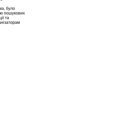
ма, було
гою пошукових
ії та
анізаторам