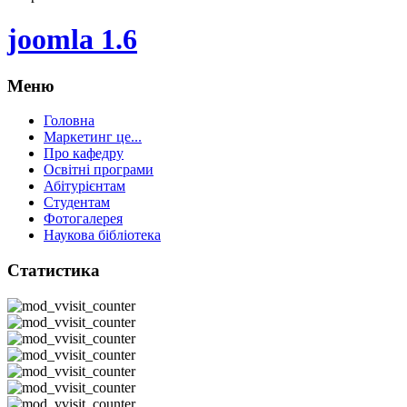
joomla 1.6
Меню
Головна
Маркетинг це...
Про кафедру
Освітні програми
Абітурієнтам
Студентам
Фотогалерея
Наукова бібліотека
Статистика