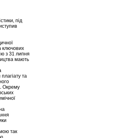
стики, під
виступив
дичної
на ключових
ію з 31 липня
вництва мають
а
 плагіату та
ного
в. Окрему
рських
емічної
на
ання
ики
емою так
ію