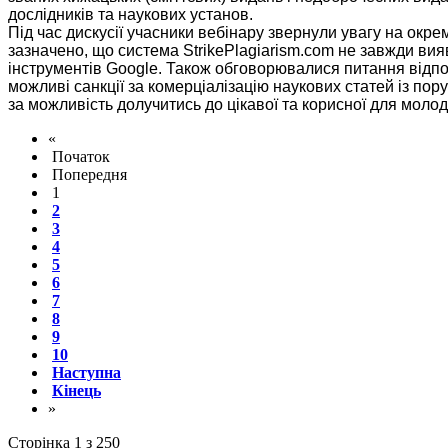
дослідників та наукових установ.
Під час дискусії учасники вебінару звернули увагу на окр
зазначено, що система StrikePlagiarism.com не завжди вияв
інструментів Google. Також обговорювалися питання відпов
можливі санкції за комерціалізацію наукових статей із по
за можливість долучитись до цікавої та корисної для молоди
«
Початок
Попередня
1
2
3
4
5
6
7
8
9
10
Наступна
Кінець
»
Сторінка 1 з 250