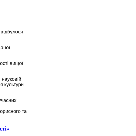
 відбулося
ваної
ості вищої
і науковій
я культури
учасних
корисного та
сті»