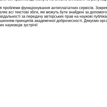
емі проблеми функціонування антиплагіатних сервісів. Зокре
ляє всі текстові збіги, які можуть бути знайдені за допомо
ідальності за передачу авторських прав на наукові публікац
рушенням принципів академічної доброчесності. Дякуємо орг
х науковців зустрічі!