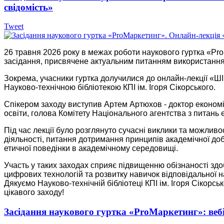
свідомість»
Tweet
26 травня 2026 року в межах роботи наукового гуртка «Pro
засідання, присвячене актуальним питанням використання 
Зокрема, учасники гуртка долучилися до онлайн-лекції «ШІ 
Науково-технічною бібліотекою КПІ ім. Ігоря Сікорського.
Спікером заходу виступив Артем Артюхов - доктор економіч
освіти, голова Комітету Національного агентства з питань 
Під час лекції було розглянуто сучасні виклики та можливос
діяльності, питання дотримання принципів академічної до
етичної поведінки в академічному середовищі.
Участь у таких заходах сприяє підвищенню обізнаності здо
цифрових технологій та розвитку навичок відповідальної на
Дякуємо Науково-технічній бібліотеці КПІ ім. Ігоря Сікорс
цікавого заходу!
Засідання наукового гуртка «ProМаркетинг»: вебі