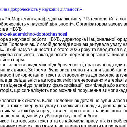
а «ProМаркетинг», кафедри маркетингу PR-технологій та логі
брочесність у науковій діяльності». Організатором заходу 
вства НБУВ
nar-z-akademichno-dobrochesnosti
тора з наукової роботи НБУВ, директорка Національної юри
 Юлія Половинчак. У своїй доповіді вона акцентувала увагу 
, який набув чинності 1 лютого 2026 року та вводиться в д
наукова спільнота, заклади освіти, державні органи та вида
 його норм.
вні аспекти академічної доброчесності, практичні підходи т
чинних вимог. Зокрема, було висвітлено питання запобігання
ливості використання текстів, створених за допомогою штуч
та відповідальність автора за зміст згенерованих матеріалі
ти віднесені до плагіату, фальсифікації, компіляції або авто
аторів, що сигналізують про можливі порушення вимог акад
плагіатних систем. Юлія Половинчак детально зупинилася 
тів, а також звернула увагу на можливі наслідки доопрацюв
сникам також були представлені орієнтовні граничні показн
тавою для відмови у публікації наукової роботи.
якості авторських текстів та ознайомила присутніх із пробл
авничих практик, що можуть негативно впливати на репутац