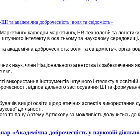
Маркетинг» кафедри маркетингу, PR-технологій та логістики
штучного інтелекту в освітньому та науковому середовищі.
та академічна доброчесність: воля та свідомість», організо
них наук, член Національного агентства із забезпечення як
етики.
ті використання інструментів штучного інтелекту в освітній 
брочесності, відповідального застосування ШІ та формуванн
бувачів вищої освіти щодо етичних аспектів використання с
укової діяльності.
ького та пану Артему Артюхову за можливість долучитись до 
нар «Академічна доброчесність у науковій діяльно