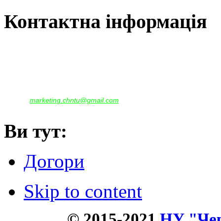
Контактна інформація
Наша адреса:
м.Чернігів, вул. Шевченка, 95
Корпус - №1, каб. 109, 113
тел. +38(04622) 665-167, (093)596-05-49,
(097)522-95-28,
(050)637-07-17
marketing.chntu@gmail.com
e-mail:
Ви тут:
Догори
Skip to content
© 2015-2021
НУ "Чер