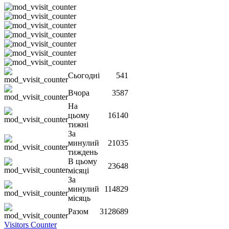
Сьогодні
541
Вчора
3587
На
цьому
16140
тижні
За
минулий
21035
тиждень
В цьому
23648
місяці
За
минулий
114829
місяць
Разом
3128689
Visitors Counter