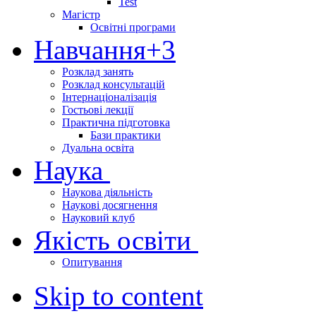
Test
Магістр
Освітні програми
Навчання
+3
Розклад занять
Розклад консультацій
Інтернаціоналізація
Гостьові лекції
Практична підготовка
Бази практики
Дуальна освіта
Наука
Наукова діяльність
Наукові досягнення
Науковий клуб
Якість освіти
Опитування
Skip to content