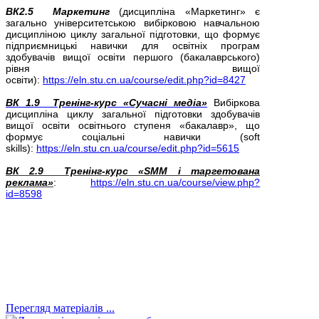
ВК2.5 Маркетинг
(дисципліна «Маркетинг» є
загально університетською вибірковою навчальною
дисципліною циклу загальної підготовки, що формує
підприємницькі навички для освітніх програм
здобувачів вищої освіти першого (бакалаврського)
рівня вищої
освіти):
https://eln.stu.cn.ua/course/edit.php?id=8427
ВК 1.9 Тренінг-курс «Сучасні медіа»
Вибіркова
дисципліна циклу загальної підготовки здобувачів
вищої освіти освітнього ступеня «бакалавр», що
формує соціальні навички (soft
skills):
https://eln.stu.cn.ua/course/edit.php?id=5615
ВК 2.9 Тренінг-курс «SMM і таргетована
реклама»
:
https://eln.stu.cn.ua/course/view.php?
id=8598
Перегляд матеріалів ...