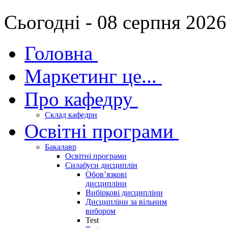
Сьогодні - 08 серпня 2026
Головна
Маркетинг це...
Про кафедру
Склад кафедри
Освітні програми
Бакалавр
Освітні програми
Силабуси дисциплін
Обов’язкові
дисципліни
Вибіркові дисципліни
Дисципліни за вільним
вибором
Test