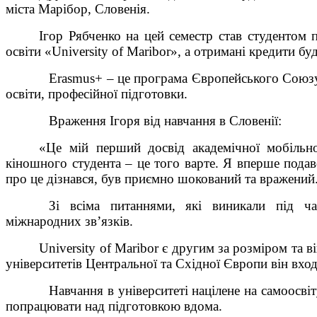
міста Марібор, Словенія.
Ігор Рябченко на цей семестр став студентом 
освіти «University of Maribor», а отримані кредити бу
⠀
Erasmus+ – це програма Європейського Союзу,
освіти, професійної підготовки.
⠀
Враження Ігоря від навчання в Словенії:
«Це мій перший досвід академічної мобільн
кіношного студента – це того варте. Я вперше подав
про це дізнався, був приємно шокований та вражений.
⠀
Зі всіма питаннями, які виникали під ча
міжнародних зв’язків.
University of Maribor є другим за розміром та 
університетів Центральної та Східної Європи він вхо
⠀
Навчання в університеті націлене на самоосвіт
попрацювати над підготовкою вдома.