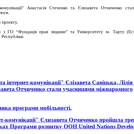
-комунікації" Анастасія Стеченко та Єлизавета Отчиченко ста
логи.
 проєкту.
ці з ГО “Фундація прав людини” та Університету м. Тарту (Ест
 Республіки.
а інтернет-комунікації" Єлізавета Савіцька, Лідія
завета Отчиченко стали учасницями міжнародного
ника програми мобільності.
ет-комунікації" Єлизавета Отчиченко пройшла трен
мках Програми розвитку ООН United Nations Devel