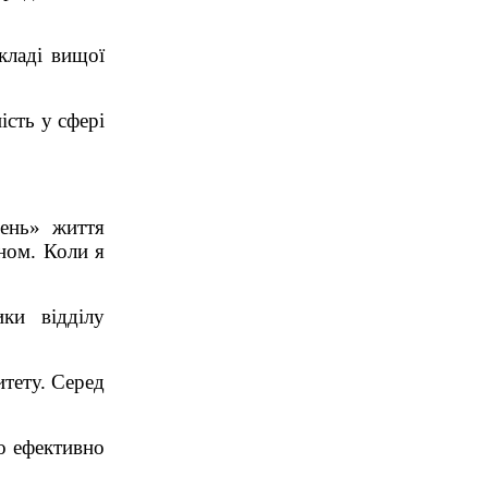
кладі вищої
ість у сфері
день» життя
оном. Коли я
ки відділу
итету. Серед
но ефективно