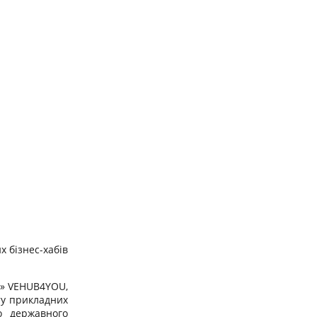
 бізнес-хабів
в» VEHUB4YOU,
ту прикладних
го державного