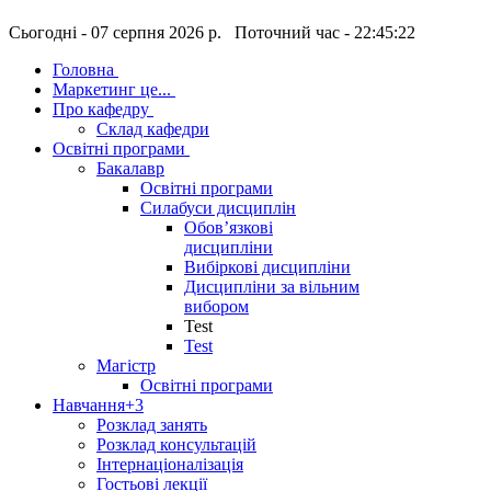
Сьогодні - 07 серпня 2026 р. Поточний час - 22:45:23
Головна
Маркетинг це...
Про кафедру
Склад кафедри
Освітні програми
Бакалавр
Освітні програми
Силабуси дисциплін
Обов’язкові
дисципліни
Вибіркові дисципліни
Дисципліни за вільним
вибором
Test
Test
Магістр
Освітні програми
Навчання
+3
Розклад занять
Розклад консультацій
Інтернаціоналізація
Гостьові лекції