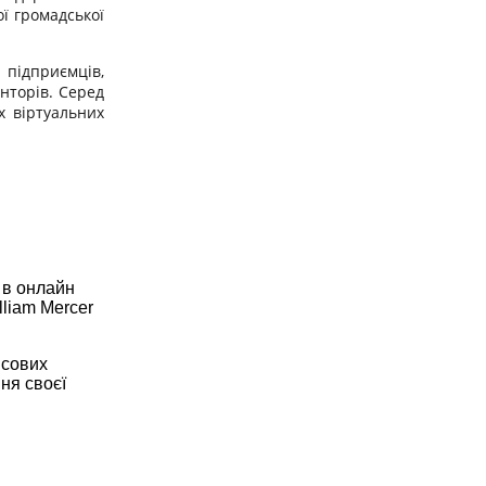
ї громадської
 підприємців,
нторів. Серед
х віртуальних
ь в онлайн
lliam Mercer
нсових
ня своєї