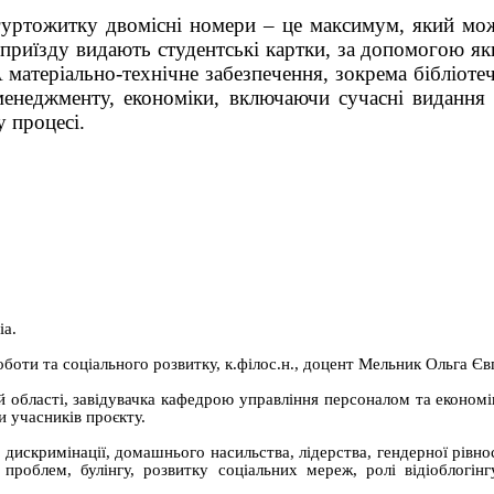
уртожитку двомісні номери – це максимум, який мо
о приїзду видають студентські картки, за допомогою 
 матеріально-технічне забезпечення, зокрема бібліот
менеджменту, економіки, включаючи сучасні видання 
у процесі.
іа.
боти та соціального розвитку, к.філос.н., доцент Мельник Ольга Єв
й області, завідувачка кафедрою управління персоналом та економіки
 учасників проєкту.
искримінації, домашнього насильства, лідерства, гендерної рівнос
 проблем, булінгу, розвитку соціальних мереж, ролі відіоблогін