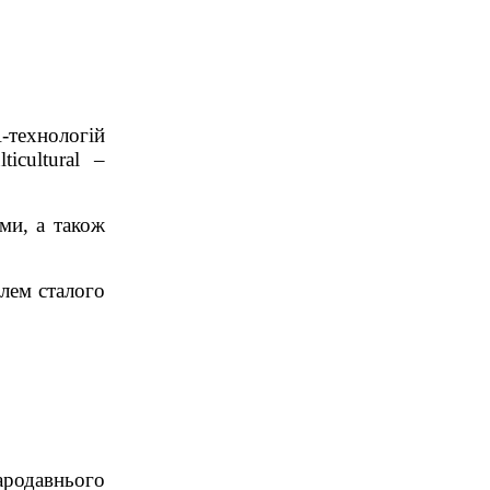
R-технологій
icultural –
ми, а також
лем сталого
ародавнього