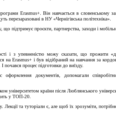
програми Erasmus+. Він навчається в словенському за
дуть перезараховані в НУ «Чернігівська політехніка».
 що підтримує проєкти, партнерства, заходи і мобільн
ості і з упевненістю можу сказати, що прожити «
ся на Erasmus+ і був відібраний на навчання за корд
 І почався процес підготовки до виїзду.
с оформлення документів, допомагали співробітни
віком університетом країни після Люблянського універс
дить у ТОП-20.
у. Лекції та туторіали є, але щоб їх зрозуміти, потріб