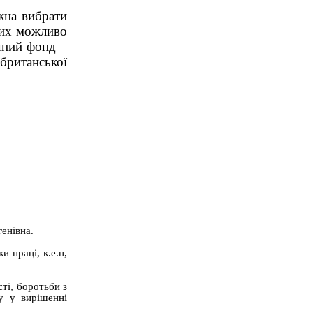
жна вибрати
яких можливо
ечний фонд –
британської
генівна.
 праці, к.е.н,
ті, боротьби з
гу у вирішенні