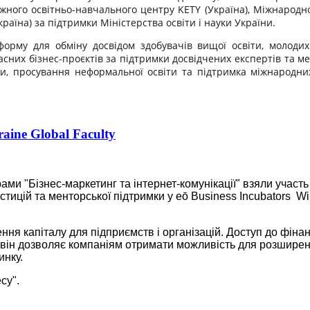
іжного освітньо-навчального центру KETY (Україна), Міжнародно
Україна) за підтримки Міністерства освіти і науки України.
орму для обміну досвідом здобувачів вищої освіти, молодих
них бізнес-проєктів за підтримки досвідчених експертів та ме
іти, просування неформальної освіти та підтримка міжнародни
aine Global Faculty
рами "Бізнес-маркетинг та інтернет-комунікації" взяли участ
стицій та менторської підтримки у eō Business Incubators Wi
ення капіталу для підприємств і організацій. Доступ до фіна
и він дозволяє компаніям отримати можливість для розширен
инку.
су".