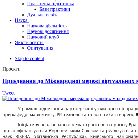
Практична підготовка
Бази практики
Дуальна освіта
Наука
Наукова діяльність
Наукові досягнення
Науковий клуб
Якість освіти
Опитування
Skip to content
Проєкти
Приєднання до Міжнародної мережі віртуальних м
Tweet
У рамках підписання партнерської угоди про співпрац
при кафедрі маркетингу, PR-технологій та логістики створено
В
Ініціативу реалізовано в межах грантового проєкту Ер
що співфінансується Європейським Союзом та реалізується п
наук RISEBA (Латвійська Республіка), Київського націона