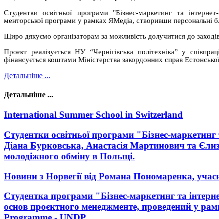
Студентки освітньої програми "Бізнес-маркетинг та інтернет
менторської програми у рамках ЯМедіа, створивши персональні б
Щиро дякуємо організаторам за можливість долучитися до заходів
Проєкт реалізується НУ “Чернігівська політехніка” у співпра
фінансується коштами Міністерства закордонних справ Естонської
Детальніше ...
Детальніше ...
International Summer School in Switzerland
Студентки освітньої програми "Бізнес-маркетинг т
Діана Бурковська, Анастасія Мартинович та Єли
молодіжного обміну в Польщі.
Новини з Норвегії від Романа Пономаренка, учас
Студентка програми "Бізнес-маркетинг та інтерн
основ проєктного менеджментe, проведений у ра
Programme - UNDP