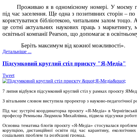
Проживаю я в одномісному номері. У моєму г
під час заселення. Ще одна з позитивних сторін – п
користуватися бібліотекою, читальним залом тощо. А
це сотні актуальних наукових праць з маркетингу, 
освітньої компанії Pearson, що допомагає в освітньом
⠀
Беріть максимум від кожної можливості».
Детальніше ...
Підсумковий круглий стіл приєкту "Я-Медіа"
Tweet
7 липня відбувся підсумковий круглий стіл у рамках проєкту ЯМед
З вітальним словом виступила проректор з науково-педагогічної ро
Під час зустрічі координаторка проєкту «Я-Медіа» в Чернігівські
професор Ремньова Людмила Михайлівна, підвела підсумки роботи
Основна тематика блогів проєкту «Я-Медіа» стосувалася проблем д
корупцією, дистанційної освіти під час карантину, екологічних
соціальних проблем та розбудові громад.