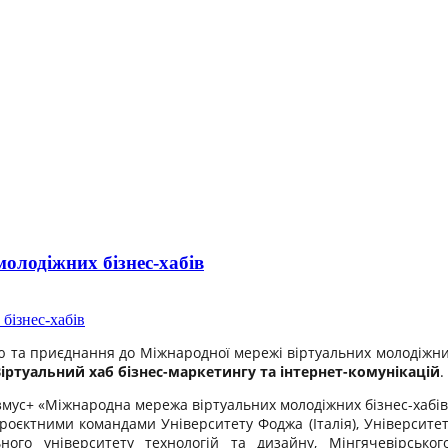
олодіжних бізнес-хабів
ю та приєднання до Міжнародної мережі віртуальних молодіжних
іртуальний хаб бізнес-маркетингу та інтернет-комунікацій
.
азмус+ «Міжнародна мережа віртуальних молодіжних бізнес-хабі
роєктними командами Університету Фоджа (Італія), Університе
льного університету технологій та дизайну, Мінгячевірсько