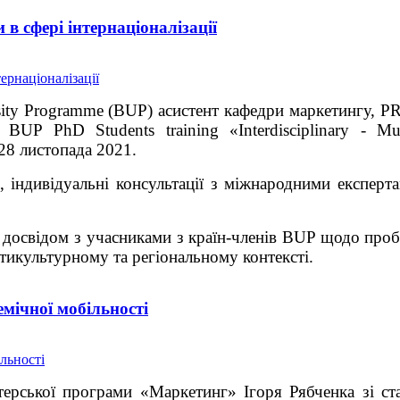
в сфері інтернаціоналізації
rsity Programme (BUP) асистент кафедри маркетингу, P
UP PhD Students training «Interdisciplinary - Mult
-28 листопада 2021.
, індивідуальні консультації з міжнародними експерта
досвідом з учасниками з країн-членів BUP щодо проб
икультурному та регіональному контексті.
мічної мобільності
терської програми «Маркетинг» Ігоря Рябченка зі ст