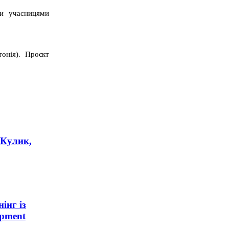
ли учасницями
онія). Проєкт
 Кулик,
інг із
opment