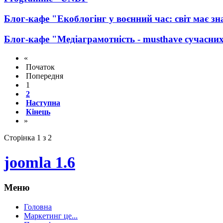
Блог-кафе "Екоблогінг у воєнний час: світ має з
Блог-кафе "Медіаграмотність - musthave сучасних
«
Початок
Попередня
1
2
Наступна
Кінець
»
Сторінка 1 з 2
joomla 1.6
Меню
Головна
Маркетинг це...