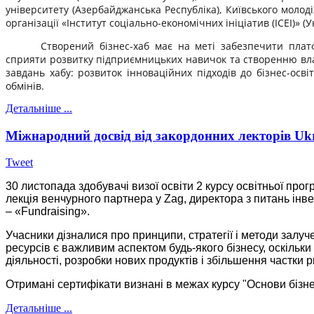
університету (Азербайджанська Республіка), Київського молод
організації «Інститут соціально-економічних ініціатив (ІСЕІ)» (
Створений бізнес-хаб має на меті забезпечити платф
сприяти розвитку підприємницьких навичок та створенню влас
завдань хабу: розвиток інноваційних підходів до бізнес-осв
обмінів.
Детальніше ...
Міжнародний досвід від закордонних лекторів Ukr
Tweet
30 листопада здобувачі визої освіти 2 курсу освітньої прог
лекція венчурного партнера у Zag, директора з питань інве
– «Fundraising».
Учасники дізналися про принципи, стратегії і методи залуч
ресурсів є важливим аспектом будь-якого бізнесу, оскільк
діяльності, розробки нових продуктів і збільшення частки р
Отримані сертифікати визнані в межах курсу "Основи бізне
Детальніше ...