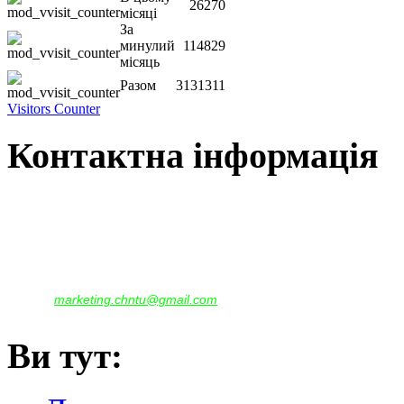
26270
місяці
За
минулий
114829
місяць
Разом
3131311
Visitors Counter
Контактна інформація
Наша адреса:
м.Чернігів, вул. Шевченка, 95
Корпус - №1, каб. 109, 113
тел. +38(04622) 665-167, (093)596-05-49,
(097)522-95-28,
(050)637-07-17
marketing.chntu@gmail.com
e-mail:
Ви тут: