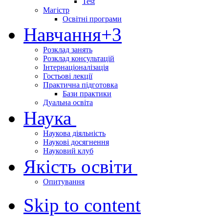
Test
Магістр
Освітні програми
Навчання
+3
Розклад занять
Розклад консультацій
Інтернаціоналізація
Гостьові лекції
Практична підготовка
Бази практики
Дуальна освіта
Наука
Наукова діяльність
Наукові досягнення
Науковий клуб
Якість освіти
Опитування
Skip to content