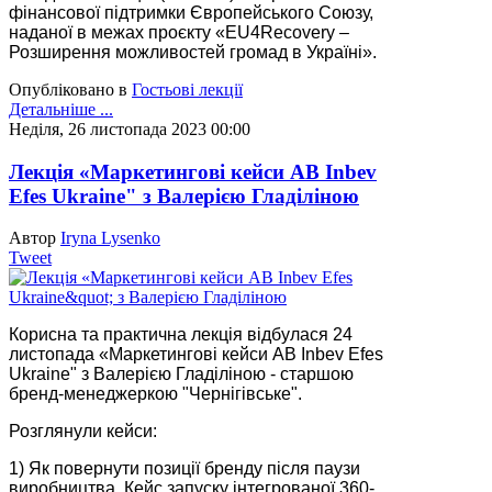
фінансової підтримки Європейського Союзу,
наданої в межах проєкту «EU4Recovery –
Розширення можливостей громад в Україні».
Опубліковано в
Гостьові лекції
Детальніше ...
Неділя, 26 листопада 2023 00:00
Лекція «Маркетингові кейси AB Inbev
Efes Ukraine" з Валерією Гладіліною
Автор
Iryna Lysenko
Tweet
Корисна та практична лекція відбулася 24
листопада «Маркетингові кейси AB Inbev Efes
Ukraine" з Валерією Гладіліною - старшою
бренд-менеджеркою "Чернігівське".
Розглянули кейси:
1) Як повернути позиції бренду після паузи
виробництва. Кейс запуску інтегрованої 360-