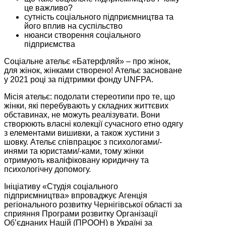
це важливо?
сутність соціального підприємництва та
його вплив на суспільство
нюанси створення соціального
підприємства
Соціальне ательє «Батерфляй» – про жінок,
для жінок, жінками створено! Ательє засноване
у 2021 році за підтримки фонду UNFPA.
Місія ательє: подолати стереотипи про те, що
жінки, які перебувають у складних життєвих
обставинах, не можуть реалізувати. Вони
створюють власні колекції сучасного етно одягу
з елементами вишивки, а також хустини з
шовку. Ательє співпрацює з психологами/-
инями та юристами/-ками, тому жінки
отримують кваліфіковану юридичну та
психологічну допомогу.
Ініціативу «Студія соціального
підприємництва» впроваджує Агенція
регіонального розвитку Чернігівської області за
сприяння Програми розвитку Організації
Об’єднаних Націй (ПРООН) в Україні за