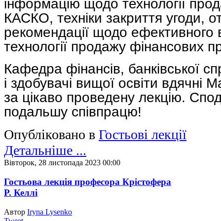
інформацію щодо технології про
КАСКО, техніки закриття угоди, о
рекомендації щодо ефективного 
технології продажу фінансових пр
Кафедра фінансів, банківської с
і здобувачі вищої освіти вдячні 
за цікаво проведену лекцію. Спо
подальшу співпрацю!
Опубліковано в
Гостьові лекції
Детальніше ...
Вівторок, 28 листопада 2023 00:00
Гостьова лекція професора Крістофера
Р. Келлі
Автор
Iryna Lysenko
Tweet