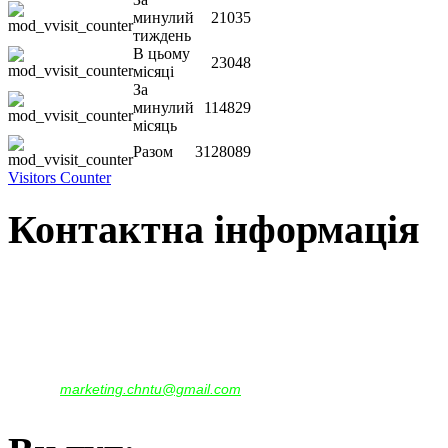
минулий
21035
тиждень
В цьому
23048
місяці
За
минулий
114829
місяць
Разом
3128089
Visitors Counter
Контактна інформація
Наша адреса:
м.Чернігів, вул. Шевченка, 95
Корпус - №1, каб. 109, 113
тел. +38(04622) 665-167, (093)596-05-49,
(097)522-95-28,
(050)637-07-17
marketing.chntu@gmail.com
e-mail: