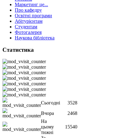
Маркетинг це...
Про кафедру
Освітні програми
Абітурієнтам
Студентам
Фотогалерея
Наукова бібліотека
Статистика
Сьогодні
3528
Вчора
2468
На
цьому
15540
тижні
За