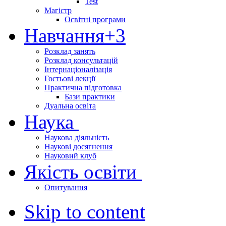
Test
Магістр
Освітні програми
Навчання
+3
Розклад занять
Розклад консультацій
Інтернаціоналізація
Гостьові лекції
Практична підготовка
Бази практики
Дуальна освіта
Наука
Наукова діяльність
Наукові досягнення
Науковий клуб
Якість освіти
Опитування
Skip to content