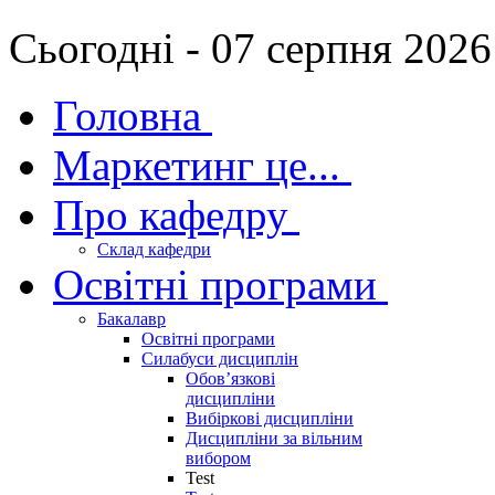
Сьогодні - 07 серпня 2026
Головна
Маркетинг це...
Про кафедру
Склад кафедри
Освітні програми
Бакалавр
Освітні програми
Силабуси дисциплін
Обов’язкові
дисципліни
Вибіркові дисципліни
Дисципліни за вільним
вибором
Test