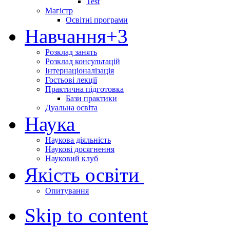
Test
Магістр
Освітні програми
Навчання
+3
Розклад занять
Розклад консультацій
Інтернаціоналізація
Гостьові лекції
Практична підготовка
Бази практики
Дуальна освіта
Наука
Наукова діяльність
Наукові досягнення
Науковий клуб
Якість освіти
Опитування
Skip to content