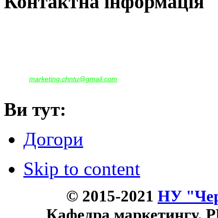
Контактна інформація
Наша адреса:
м.Чернігів, вул. Шевченка, 95
Корпус - №1, каб. 109, 113
тел. +38(04622) 665-167, (093)596-05-49,
(097)522-95-28,
(050)637-07-17
marketing.chntu@gmail.com
e-mail:
Ви тут:
Догори
Skip to content
© 2015-2021
НУ "Чер
Кафедра маркетингу, P