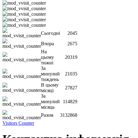
Сьогодні
2045
Вчора
2675
На
цьому
20319
тижні
За
минулий
21035
тиждень
В цьому
27827
місяці
За
минулий
114829
місяць
Разом
3132868
Visitors Counter