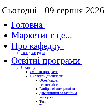
Сьогодні - 09 серпня 2026
Головна
Маркетинг це...
Про кафедру
Склад кафедри
Освітні програми
Бакалавр
Освітні програми
Силабуси дисциплін
Обов’язкові
дисципліни
Вибіркові дисципліни
Дисципліни за вільним
вибором
Test