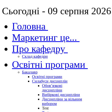
Сьогодні - 09 серпня 2026
Головна
Маркетинг це...
Про кафедру
Склад кафедри
Освітні програми
Бакалавр
Освітні програми
Силабуси дисциплін
Обов’язкові
дисципліни
Вибіркові дисципліни
Дисципліни за вільним
вибором
Test