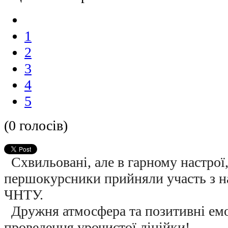
1
2
3
4
5
(0 голосів)
Схвильовані, але в гарному настрої,
першокурсники прийняли участь з на
ЧНТУ.
Дружня атмосфера та позитивні емоц
проведення урочистої лінійки!