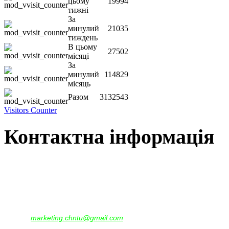
цьому
19994
тижні
За
минулий
21035
тиждень
В цьому
27502
місяці
За
минулий
114829
місяць
Разом
3132543
Visitors Counter
Контактна інформація
Наша адреса:
м.Чернігів, вул. Шевченка, 95
Корпус - №1, каб. 109, 113
тел. +38(04622) 665-167, (093)596-05-49,
(097)522-95-28,
(050)637-07-17
marketing.chntu@gmail.com
e-mail: