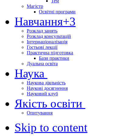
Test
Магістр
Освітні програми
Навчання
+3
Розклад занять
Розклад консультацій
Інтернаціоналізація
Гостьові лекції
Практична підготовка
Бази практики
Дуальна освіта
Наука
Наукова діяльність
Наукові досягнення
Науковий клуб
Якість освіти
Опитування
Skip to content