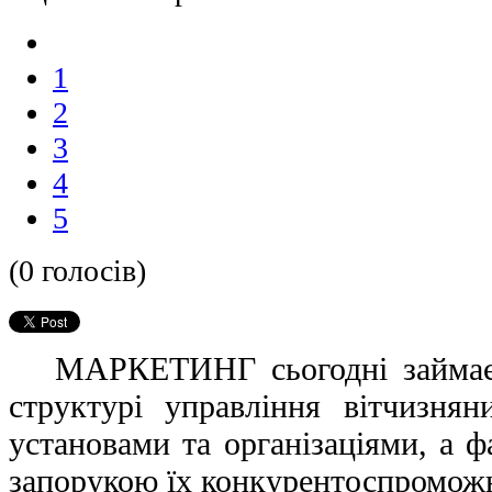
1
2
3
4
5
(0 голосів)
МАРКЕТИНГ сьогодні займає ц
структурі управління вітчизнян
установами та організаціями, а ф
запорукою їх конкурентоспроможн