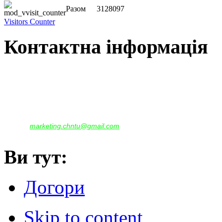
Разом
3128097
Visitors Counter
Контактна інформація
Наша адреса:
м.Чернігів, вул. Шевченка, 95
Корпус - №1, каб. 109, 113
тел. +38(04622) 665-167, (093)596-05-49,
(097)522-95-28,
(050)637-07-17
marketing.chntu@gmail.com
e-mail:
Ви тут:
Догори
Skip to content