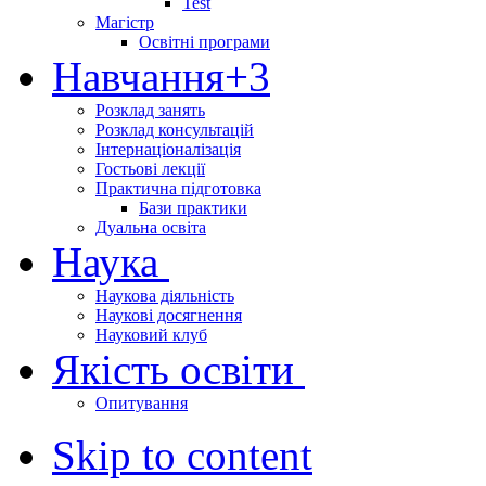
Test
Магістр
Освітні програми
Навчання
+3
Розклад занять
Розклад консультацій
Інтернаціоналізація
Гостьові лекції
Практична підготовка
Бази практики
Дуальна освіта
Наука
Наукова діяльність
Наукові досягнення
Науковий клуб
Якість освіти
Опитування
Skip to content