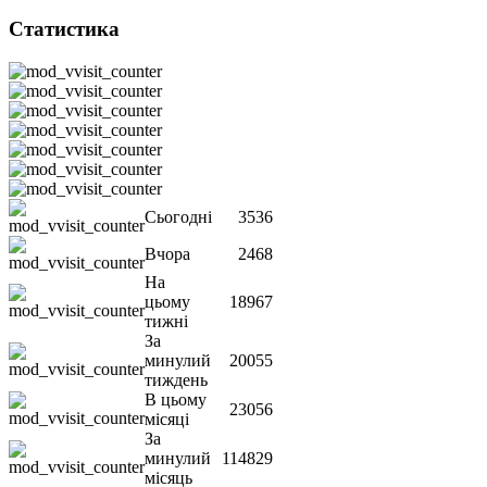
Статистика
Сьогодні
3536
Вчора
2468
На
цьому
18967
тижні
За
минулий
20055
тиждень
В цьому
23056
місяці
За
минулий
114829
місяць