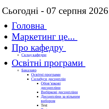
Сьогодні - 07 серпня 2026
Головна
Маркетинг це...
Про кафедру
Склад кафедри
Освітні програми
Бакалавр
Освітні програми
Силабуси дисциплін
Обов’язкові
дисципліни
Вибіркові дисципліни
Дисципліни за вільним
вибором
Test