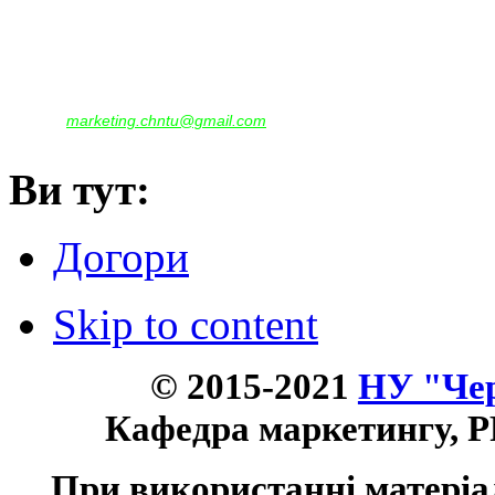
Наша адреса:
м.Чернігів, вул. Шевченка, 95
Корпус - №1, каб. 109, 113
тел. +38(04622) 665-167, (093)596-05-49,
(097)522-95-28,
(050)637-07-17
marketing.chntu@gmail.com
e-mail:
Ви тут:
Догори
Skip to content
© 2015-2021
НУ "Чер
Кафедра маркетингу, P
При використанні матеріа