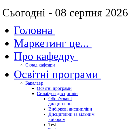
Сьогодні - 08 серпня 2026
Головна
Маркетинг це...
Про кафедру
Склад кафедри
Освітні програми
Бакалавр
Освітні програми
Силабуси дисциплін
Обов’язкові
дисципліни
Вибіркові дисципліни
Дисципліни за вільним
вибором
Test