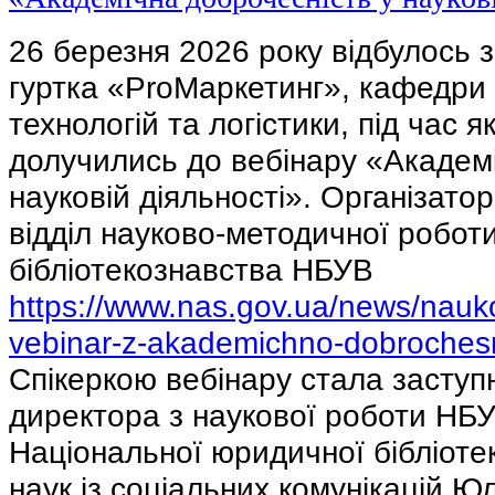
26 березня 2026 року відбулось 
гуртка «ProМаркетинг», кафедри
технологій та логістики, під час я
долучились до вебінару «Академі
науковій діяльності». Організато
відділ науково-методичної роботи
бібліотекознавства НБУВ
https://www.nas.gov.ua/news/nauko
vebinar-z-akademichno-dobroches
Спікеркою вебінару стала заступ
директора з наукової роботи НБ
Національної юридичної бібліоте
наук із соціальних комунікацій Ю