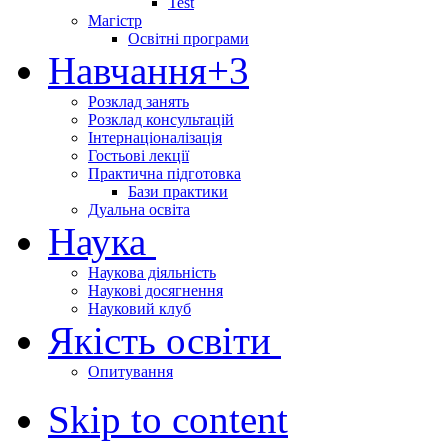
Test
Магістр
Освітні програми
Навчання
+3
Розклад занять
Розклад консультацій
Інтернаціоналізація
Гостьові лекції
Практична підготовка
Бази практики
Дуальна освіта
Наука
Наукова діяльність
Наукові досягнення
Науковий клуб
Якість освіти
Опитування
Skip to content