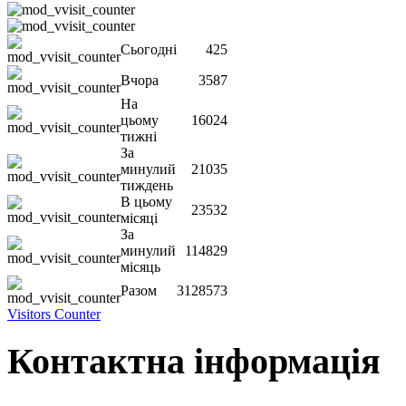
Сьогодні
425
Вчора
3587
На
цьому
16024
тижні
За
минулий
21035
тиждень
В цьому
23532
місяці
За
минулий
114829
місяць
Разом
3128573
Visitors Counter
Контактна інформація