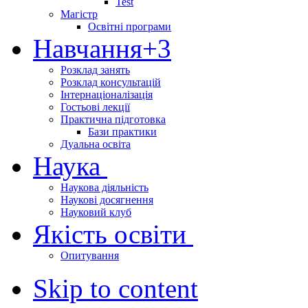
Test
Магістр
Освітні програми
Навчання
+3
Розклад занять
Розклад консультацій
Інтернаціоналізація
Гостьові лекції
Практична підготовка
Бази практики
Дуальна освіта
Наука
Наукова діяльність
Наукові досягнення
Науковий клуб
Якість освіти
Опитування
Skip to content