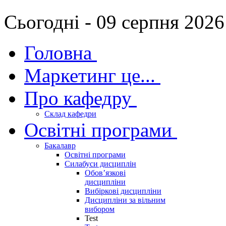
Сьогодні - 09 серпня 2026
Головна
Маркетинг це...
Про кафедру
Склад кафедри
Освітні програми
Бакалавр
Освітні програми
Силабуси дисциплін
Обов’язкові
дисципліни
Вибіркові дисципліни
Дисципліни за вільним
вибором
Test