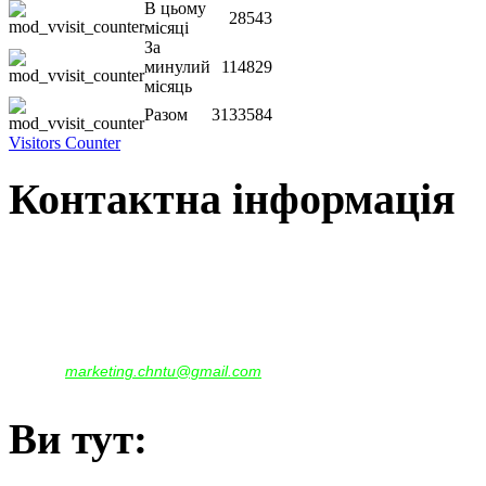
В цьому
28543
місяці
За
минулий
114829
місяць
Разом
3133584
Visitors Counter
Контактна інформація
Наша адреса:
м.Чернігів, вул. Шевченка, 95
Корпус - №1, каб. 109, 113
тел. +38(04622) 665-167, (093)596-05-49,
(097)522-95-28,
(050)637-07-17
marketing.chntu@gmail.com
e-mail:
Ви тут: