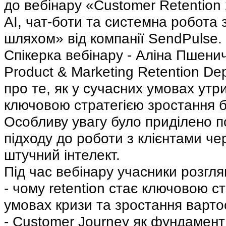
до вебінару «Customer Retention 
AI, чат-боти та системна робота з
шляхом» від компанії SendPulse.
Спікерка вебінару - Аліна Пшенич
Product & Marketing Retention Dep
про те, як у сучасних умовах утри
ключовою стратегією зростання б
Особливу увагу було приділено п
підходу до роботи з клієнтами че
штучний інтелект.
Під час вебінару учасники розгля
- чому retention стає ключовою ст
умовах кризи та зростання вартос
- Customer Journey як фундамент