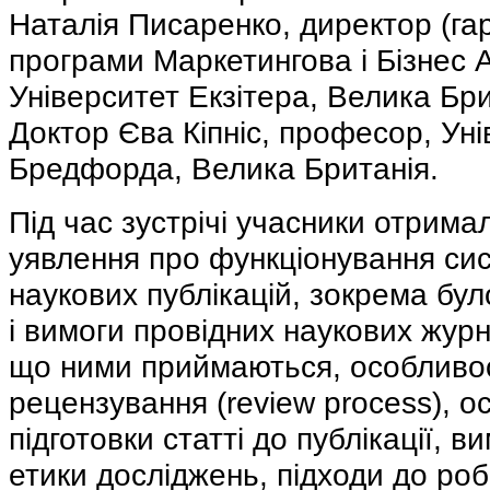
Наталія Писаренко, директор (гар
програми Маркетингова і Бізнес 
Університет Екзітера, Велика Бри
Доктор Єва Кіпніс, професор, Ун
Бредфорда, Велика Британія.
Під час зустрічі учасники отрима
уявлення про функціонування си
наукових публікацій, зокрема бул
і вимоги провідних наукових журн
що ними приймаються, особливос
рецензування (review process), о
підготовки статті до публікації, 
етики досліджень, підходи до роб