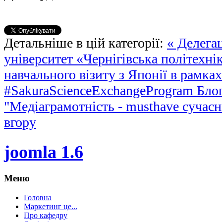
Детальніше в цій категорії:
« Делега
університет «Чернігівська політехні
навчального візиту з Японії в рамках
#SakuraScienceExchangeProgram
Бло
"Медіаграмотність - musthave сучасн
вгору
joomla 1.6
Меню
Головна
Маркетинг це...
Про кафедру