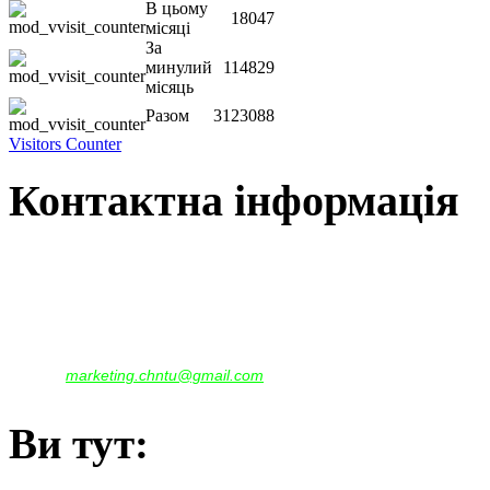
В цьому
18047
місяці
За
минулий
114829
місяць
Разом
3123088
Visitors Counter
Контактна інформація
Наша адреса:
м.Чернігів, вул. Шевченка, 95
Корпус - №1, каб. 109, 113
тел. +38(04622) 665-167, (093)596-05-49,
(097)522-95-28,
(050)637-07-17
marketing.chntu@gmail.com
e-mail:
Ви тут: