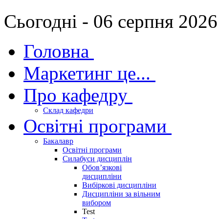
Сьогодні - 06 серпня 2026
Головна
Маркетинг це...
Про кафедру
Склад кафедри
Освітні програми
Бакалавр
Освітні програми
Силабуси дисциплін
Обов’язкові
дисципліни
Вибіркові дисципліни
Дисципліни за вільним
вибором
Test