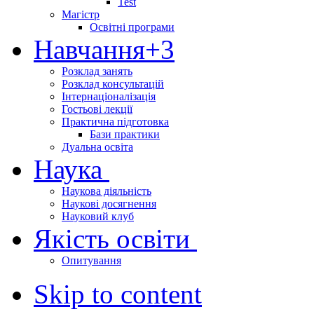
Test
Магістр
Освітні програми
Навчання
+3
Розклад занять
Розклад консультацій
Інтернаціоналізація
Гостьові лекції
Практична підготовка
Бази практики
Дуальна освіта
Наука
Наукова діяльність
Наукові досягнення
Науковий клуб
Якість освіти
Опитування
Skip to content