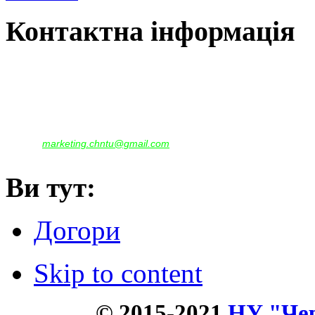
Контактна інформація
Наша адреса:
м.Чернігів, вул. Шевченка, 95
Корпус - №1, каб. 109, 113
тел. +38(04622) 665-167, (093)596-05-49,
(097)522-95-28,
(050)637-07-17
marketing.chntu@gmail.com
e-mail:
Ви тут:
Догори
Skip to content
© 2015-2021
НУ "Чер