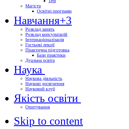
Test
Магістр
Освітні програми
Навчання
+3
Розклад занять
Розклад консультацій
Інтернаціоналізація
Гостьові лекції
Практична підготовка
Бази практики
Дуальна освіта
Наука
Наукова діяльність
Наукові досягнення
Науковий клуб
Якість освіти
Опитування
Skip to content