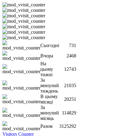
Сьогодні
731
Вчора
2468
На
цьому
12743
тижні
За
минулий
21035
тиждень
В цьому
20251
місяці
За
минулий
114829
місяць
Разом
3125292
Visitors Counter