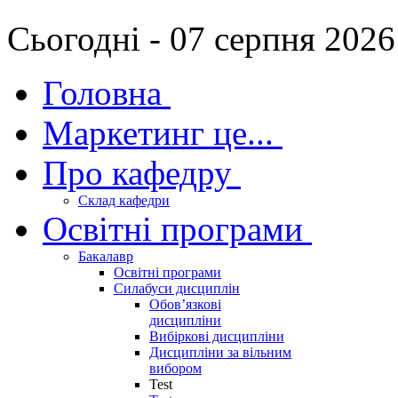
Сьогодні - 07 серпня 2026
Головна
Маркетинг це...
Про кафедру
Склад кафедри
Освітні програми
Бакалавр
Освітні програми
Силабуси дисциплін
Обов’язкові
дисципліни
Вибіркові дисципліни
Дисципліни за вільним
вибором
Test