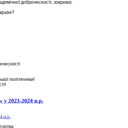
адемічної доброчесності, зокрема:
країні?
очесності
ької політехніки!
ті!
 у 2023-2024 н.р.
гуртка