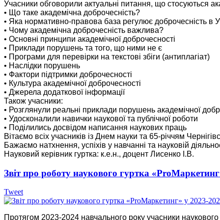
Учасники обговорили актуальні питання, що стосуються ак
• Що таке академічна доброчесність?
• Яка нормативно-правова база регулює доброчесність в У
• Чому академічна доброчесність важлива?
• Основні принципи академічної доброчесності
• Приклади порушень та того, що ними не є
• Програми для перевірки на текстові збіги (антиплагіат)
• Наслідки порушень
• Фактори підтримки доброчесності
• Культура академічної доброчесності
• Джерела додаткової інформації
Також учасники:
• Розглянули реальні приклади порушень академічної добр
• Удосконалили навички наукової та публічної роботи
• Поділились досвідом написання наукових праць
Вітаємо всіх учасників із Днем науки та 65-річчям Чернігівс
Бажаємо натхнення, успіхів у навчанні та науковій діяльнос
Науковий керівник гуртка: к.е.н., доцент Лисенко І.В.
Звіт про роботу наукового гуртка «ProМаркетинг»
Tweet
Протягом 2023-2024 навчального року учасники наукового 