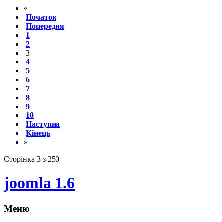
«
Початок
Попередня
1
2
3
4
5
6
7
8
9
10
Наступна
Кінець
»
Сторінка 3 з 250
joomla 1.6
Меню