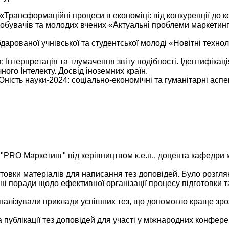
 «Трансформаційні процеси в економіці: від конкуренції до к
здобувачів та молодих вчених «Актуальні проблеми маркетин
дарованої учнівської та студентської молоді «Новітні технол
а: Інтерпретація та тлумачення звіту подібності. Ідентифікац
ого Інтелекту. Досвід іноземних країн.
ність науки-2024: соціально-економічні та гуманітарні аспе
 "PRO Маркетинг" під керівництвом к.е.н., доцента кафедри 
отовки матеріалів для написання тез доповідей. Було розгля
і поради щодо ефективної організації процесу підготовки та
аналізували приклади успішних тез, що допомогло краще зро
 публікації тез доповідей для участі у міжнародних конфере