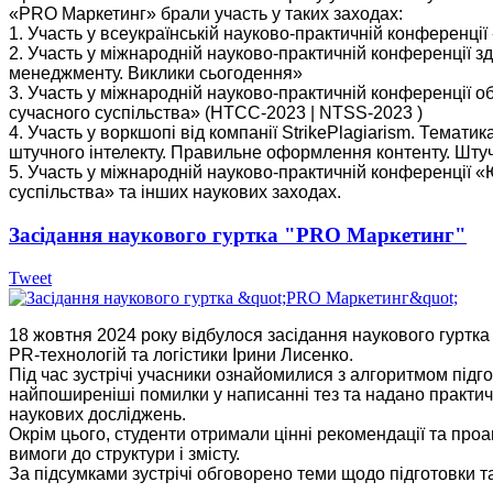
«PRO Маркетинг» брали участь у таких заходах:
1. Участь у всеукраїнській науково-практичній конференції
2. Участь у міжнародній науково-практичній конференції 
менеджменту. Виклики сьогодення»
3. Участь у міжнародній науково-практичній конференції об
сучасного суспільства» (НТСС-2023 | NTSS-2023 )
4. Участь у воркшопі від компанії StrikePlagiarism. Тематик
штучного інтелекту. Правильне оформлення контенту. Штучн
5. Участь у міжнародній науково-практичній конференції «Ю
суспільства» та інших наукових заходах.
Засідання наукового гуртка "PRO Маркетинг"
Tweet
18 жовтня 2024 року відбулося засідання наукового гуртка
PR-технологій та логістики Ірини Лисенко.
Під час зустрічі учасники ознайомилися з алгоритмом підг
найпоширеніші помилки у написанні тез та надано практичн
наукових досліджень.
Окрім цього, студенти отримали цінні рекомендації та про
вимоги до структури і змісту.
За підсумками зустрічі обговорено теми щодо підготовки та