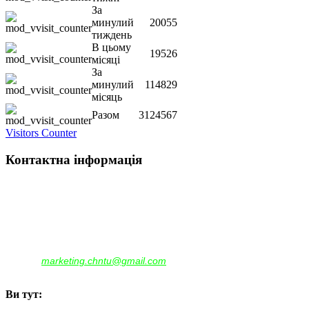
За
минулий
20055
тиждень
В цьому
19526
місяці
За
минулий
114829
місяць
Разом
3124567
Visitors Counter
Контактна інформація
Наша адреса:
м.Чернігів, вул. Шевченка, 95
Корпус - №1, каб. 109, 113
тел. +38(04622) 665-167, (093)596-05-49,
(097)522-95-28,
(050)637-07-17
marketing.chntu@gmail.com
e-mail:
Ви тут: