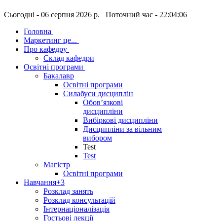
Сьогодні - 06 серпня 2026 р. Поточний час - 22:04:06
Головна
Маркетинг це...
Про кафедру
Склад кафедри
Освітні програми
Бакалавр
Освітні програми
Силабуси дисциплін
Обов’язкові
дисципліни
Вибіркові дисципліни
Дисципліни за вільним
вибором
Test
Test
Магістр
Освітні програми
Навчання
+3
Розклад занять
Розклад консультацій
Інтернаціоналізація
Гостьові лекції