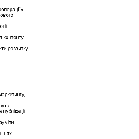
ооперації»
гового
огії
ія контенту
кти розвитку
маркетингу,
нуто
 публікації
зуміти
нціях.