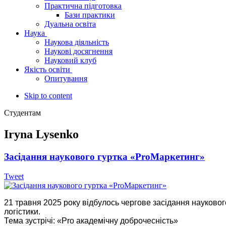
Практична підготовка
Бази практики
Дуальна освіта
Наука
Наукова діяльність
Наукові досягнення
Науковий клуб
Якість освіти
Опитування
Skip to content
Студентам
Iryna Lysenko
Засідання наукового гуртка «ProМаркетинг»
Tweet
21 травня 2025 року в
ідбулось чергове засідання науковог
логістики.
Тема зустрічі: «Pro академічну доброчесність»