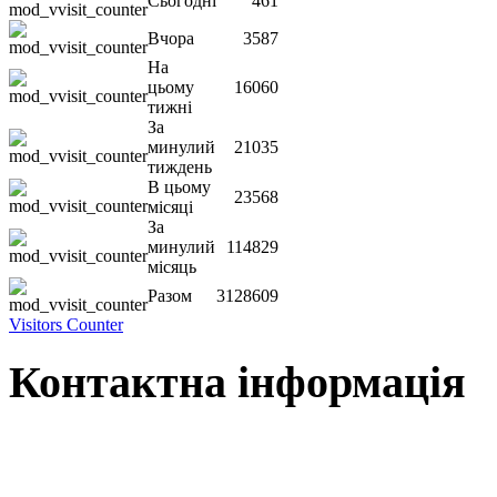
Сьогодні
461
Вчора
3587
На
цьому
16060
тижні
За
минулий
21035
тиждень
В цьому
23568
місяці
За
минулий
114829
місяць
Разом
3128609
Visitors Counter
Контактна інформація
Наша адреса:
м.Чернігів, вул. Шевченка, 95
Корпус - №1, каб. 109, 113