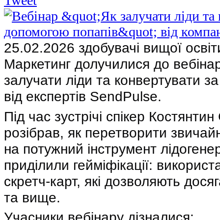
Tweet
25.02.2026 здобувачі вищої освіт
Маркетинг долучилися до вебінар
залучати ліди та конвертувати з
від експертів SendPulse.
Під час зустрічі спікер Костянти
розібрав, як перетворити звичай
на потужний інструмент лідогенер
приділили гейміфікації: викорис
скретч-карт, які дозволяють дося
та вище.
Учасники вебінару дізналися: