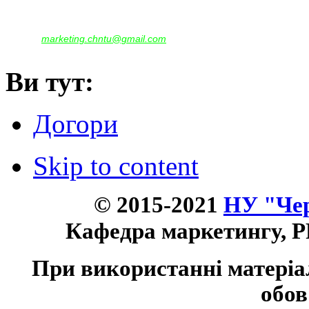
тел. +38(04622) 665-167, (093)596-05-49,
(097)522-95-28,
(050)637-07-17
marketing.chntu@gmail.com
e-mail:
Ви тут:
Догори
Skip to content
© 2015-2021
НУ "Чер
Кафедра маркетингу, P
При використанні матеріа
обов