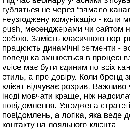
Під час вебінару учасники з'ясув
губляться не через “замало канал
неузгоджену комунікацію - коли м
push, месенджерами чи сайтом не
собою. Замість класичного портре
працюють динамічні сегменти - в
поведінка змінюється в процесі вз
voice має бути єдиним по всіх ка
стиль, а про довіру. Коли бренд з
клієнт відчуває розрив. Важливо 
іноді мовчати краще, ніж надсила
повідомлення. Узгоджена стратег
повідомлень, а логіка, яка веде 
контакту на лояльного клієнта.