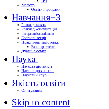
Test
Магістр
Освітні програми
Навчання
+3
Розклад занять
Розклад консультацій
Інтернаціоналізація
Гостьові лекції
Практична підготовка
Бази практики
Дуальна освіта
Наука
Наукова діяльність
Наукові досягнення
Науковий клуб
Якість освіти
Опитування
Skip to content