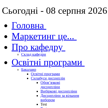
Сьогодні - 08 серпня 2026
Головна
Маркетинг це...
Про кафедру
Склад кафедри
Освітні програми
Бакалавр
Освітні програми
Силабуси дисциплін
Обов’язкові
дисципліни
Вибіркові дисципліни
Дисципліни за вільним
вибором
Test