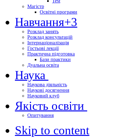
Test
Магістр
Освітні програми
Навчання
+3
Розклад занять
Розклад консультацій
Інтернаціоналізація
Гостьові лекції
Практична підготовка
Бази практики
Дуальна освіта
Наука
Наукова діяльність
Наукові досягнення
Науковий клуб
Якість освіти
Опитування
Skip to content