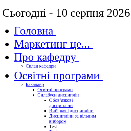
Сьогодні - 10 серпня 2026
Головна
Маркетинг це...
Про кафедру
Склад кафедри
Освітні програми
Бакалавр
Освітні програми
Силабуси дисциплін
Обов’язкові
дисципліни
Вибіркові дисципліни
Дисципліни за вільним
вибором
Test