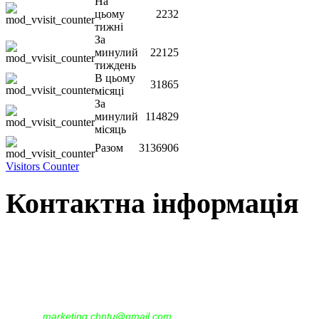
На
цьому
2232
тижні
За
минулий
22125
тиждень
В цьому
31865
місяці
За
минулий
114829
місяць
Разом
3136906
Visitors Counter
Контактна інформація
Наша адреса:
м.Чернігів, вул. Шевченка, 95
Корпус - №1, каб. 109, 113
тел. +38(04622) 665-167, (093)596-05-49,
(097)522-95-28,
(050)637-07-17
marketing.chntu@gmail.com
e-mail: