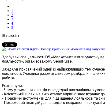
1
2
3
4
5
(0 голосів)
Здобувачі спеціальності D5 «Маркетинг» взяли участь у веб
лояльності», організованому SendPulse.
Захід був присвячений одній із найважливіших тем сучасно
лояльності. Учасники разом зі спікером розібрали, на яких 
робити.
Розглянули: 
-
Чому утримання клієнтів стає дедалі важливішим в умовах
-
Клієнтський шлях: на яких етапах вирви бізнес втрачає гр
-
Практичні інструменти для підвищення лояльності та зни
-
Покроковий план дій для швидкого покращення ситуації 