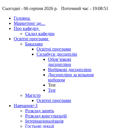
Сьогодні - 06 серпня 2026 р. Поточний час - 19:08:52
Головна
Маркетинг це...
Про кафедру
Склад кафедри
Освітні програми
Бакалавр
Освітні програми
Силабуси дисциплін
Обов’язкові
дисципліни
Вибіркові дисципліни
Дисципліни за вільним
вибором
Test
Test
Магістр
Освітні програми
Навчання
+3
Розклад занять
Розклад консультацій
Інтернаціоналізація
Гостьові лекції