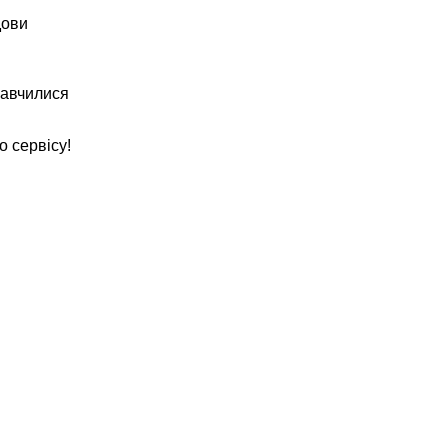
ови 
навчилися 
о сервісу!