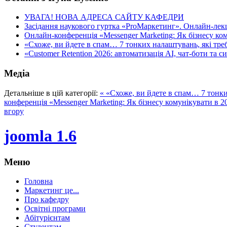
УВАГА! НОВА АДРЕСА САЙТУ КАФЕДРИ
Засідання наукового гуртка «ProМаркетинг». Онлайн-лекці
Онлайн-конференція «Messenger Marketing: Як бізнесу ком
«Схоже, ви йдете в спам… 7 тонких налаштувань, які треба
«Customer Retention 2026: автоматизація AI, чат-боти та с
Медіа
Детальніше в цій категорії:
« «Схоже, ви йдете в спам… 7 тонких
конференція «Messenger Marketing: Як бізнесу комунікувати в 2
вгору
joomla 1.6
Меню
Головна
Маркетинг це...
Про кафедру
Освітні програми
Абітурієнтам
Студентам