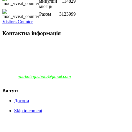
минулий
114829
місяць
Разом
3123999
Visitors Counter
Контактна інформація
Наша адреса:
м.Чернігів, вул. Шевченка, 95
Корпус - №1, каб. 109, 113
тел. +38(04622) 665-167, (093)596-05-49,
(097)522-95-28,
(050)637-07-17
marketing.chntu@gmail.com
e-mail:
Ви тут:
Догори
Skip to content