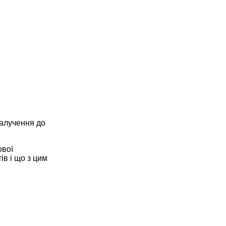
алучення до 
вої 
в і що з цим 