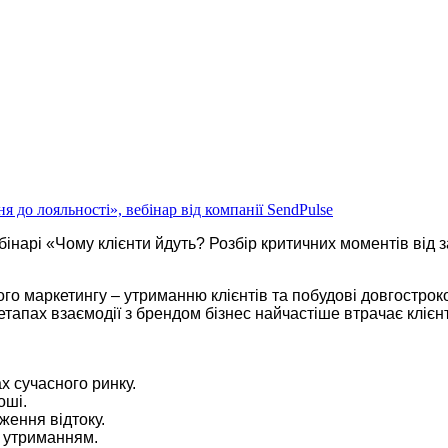
інарі «Чому клієнти йдуть? Розбір критичних моментів від з
го маркетингу – утриманню клієнтів та побудові довгостроко
етапах взаємодії з брендом бізнес найчастіше втрачає клієнті
 сучасного ринку. 
оші. 
ження відтоку. 
з утриманням.