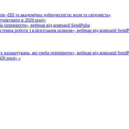
я «ШІ та академічна доброчесність: воля та свідомість»
унікувати в 2026 році»
 перевірити», вебінар від компанії SendPulse
истемна робота з клієнтським шляхом», вебінар від компанії SendP
 налаштувань, які треба перевірити», вебінар від компанії Send
026 році» »