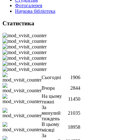
Фотогалерея
Наукова бібліотека
Статистика
Сьогодні
1906
Вчора
2844
На цьому
11450
тижні
За
минулий
21035
тиждень
В цьому
18958
місяці
За