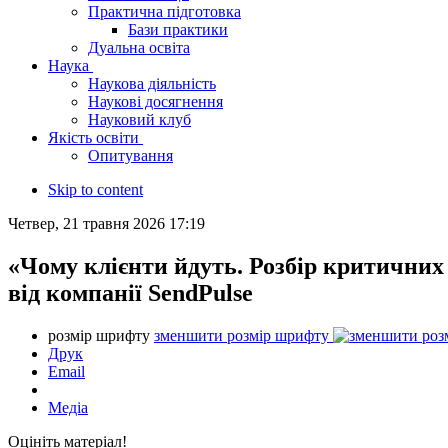
Практична підготовка
Бази практики
Дуальна освіта
Наука
Наукова діяльність
Наукові досягнення
Науковий клуб
Якість освіти
Опитування
Skip to content
Четвер, 21 травня 2026 17:19
«Чому клієнти йдуть. Розбір критичних 
від компанії SendPulse
розмір шрифту
зменшити розмір шрифту
Друк
Email
Медіа
Оцініть матеріал!