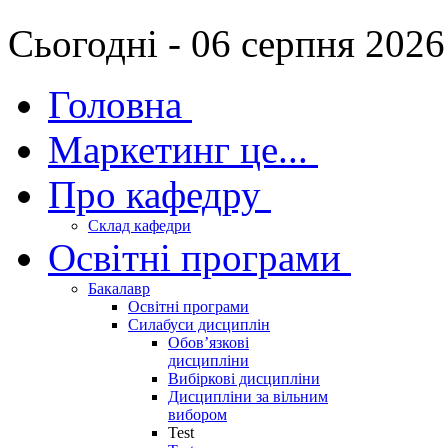
Сьогодні - 06 серпня 2026
Головна
Маркетинг це...
Про кафедру
Склад кафедри
Освітні програми
Бакалавр
Освітні програми
Силабуси дисциплін
Обов’язкові
дисципліни
Вибіркові дисципліни
Дисципліни за вільним
вибором
Test