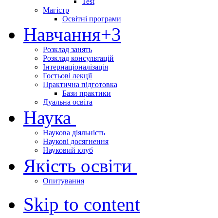
Test
Магістр
Освітні програми
Навчання
+3
Розклад занять
Розклад консультацій
Інтернаціоналізація
Гостьові лекції
Практична підготовка
Бази практики
Дуальна освіта
Наука
Наукова діяльність
Наукові досягнення
Науковий клуб
Якість освіти
Опитування
Skip to content