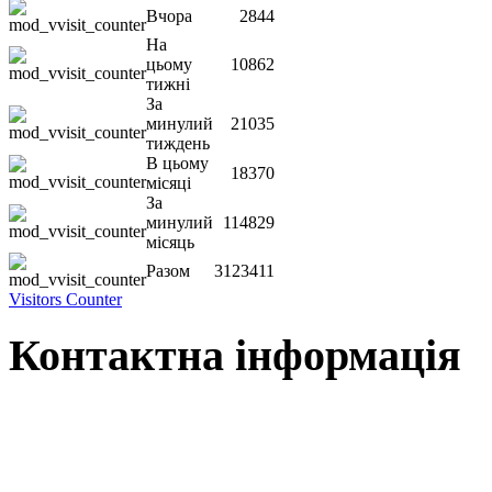
Вчора
2844
На
цьому
10862
тижні
За
минулий
21035
тиждень
В цьому
18370
місяці
За
минулий
114829
місяць
Разом
3123411
Visitors Counter
Контактна інформація
Наша адреса:
м.Чернігів, вул. Шевченка, 95
Корпус - №1, каб. 109, 113
тел. +38(04622) 665-167, (093)596-05-49,