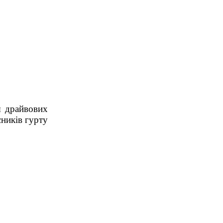
я драйвових
сників гурту