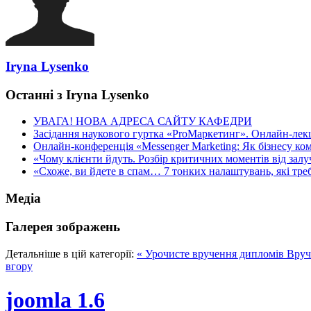
Iryna Lysenko
Останні з Iryna Lysenko
УВАГА! НОВА АДРЕСА САЙТУ КАФЕДРИ
Засідання наукового гуртка «ProМаркетинг». Онлайн-лекці
Онлайн-конференція «Messenger Marketing: Як бізнесу ком
«Чому клієнти йдуть. Розбір критичних моментів від залуч
«Схоже, ви йдете в спам… 7 тонких налаштувань, які треба
Медіа
Галерея зображень
Детальніше в цій категорії:
« Урочисте вручення дипломів
Вруч
вгору
joomla 1.6