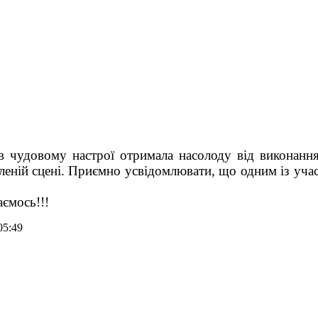
чудовому настрої отримала насолоду від виконанн
еленій сцені. Приємно усвідомлювати, що одним із уча
ємось!!!
05:49