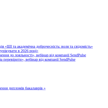
я «ШІ та академічна доброчесність: воля та свідомість»
унікувати в 2026 році»
ення до лояльності», вебінар від компанії SendPulse
 перевірити», вебінар від компанії SendPulse
ення дипломів бакалаврів »