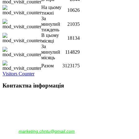
На цьому
10626
тижні
За
минулий
21035
тиждень
В цьому
18134
місяці
За
минулий
114829
місяць
Разом
3123175
Visitors Counter
Контактна інформація
Наша адреса:
м.Чернігів, вул. Шевченка, 95
Корпус - №1, каб. 109, 113
тел. +38(04622) 665-167, (093)596-05-49,
(097)522-95-28,
(050)637-07-17
marketing.chntu@gmail.com
e-mail: