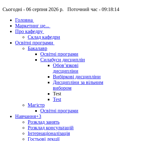
Сьогодні - 06 серпня 2026 р. Поточний час - 09:18:14
Головна
Маркетинг це...
Про кафедру
Склад кафедри
Освітні програми
Бакалавр
Освітні програми
Силабуси дисциплін
Обов’язкові
дисципліни
Вибіркові дисципліни
Дисципліни за вільним
вибором
Test
Test
Магістр
Освітні програми
Навчання
+3
Розклад занять
Розклад консультацій
Інтернаціоналізація
Гостьові лекції