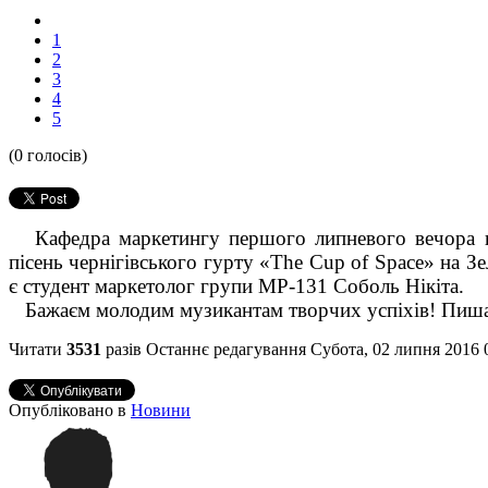
1
2
3
4
5
(0 голосів)
Кафедра маркетингу першого липневого вечора в 
пісень чернігівського гурту «The Cup of Space» на З
є студент маркетолог групи МР-131 Соболь Нікіта.
Бажаєм молодим музикантам творчих успіхів! Пиша
Читати
3531
разів
Останнє редагування Субота, 02 липня 2016 
Опубліковано в
Новини