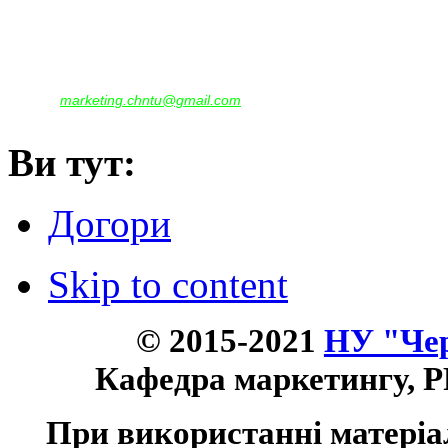
Наша адреса:
м.Чернігів, вул. Шевченка, 95
Корпус - №1, каб. 109, 113
тел. +38(04622) 665-167, (093)596-05-49,
(097)522-95-28,
(050)637-07-17
marketing.chntu@gmail.com
e-mail:
Ви тут:
Догори
Skip to content
© 2015-2021
НУ "Чер
Кафедра маркетингу, P
При використанні матеріа