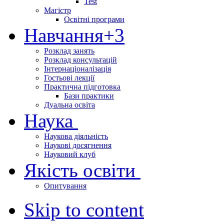
Test
Магістр
Освітні програми
Навчання
+3
Розклад занять
Розклад консультацій
Інтернаціоналізація
Гостьові лекції
Практична підготовка
Бази практики
Дуальна освіта
Наука
Наукова діяльність
Наукові досягнення
Науковий клуб
Якість освіти
Опитування
Skip to content