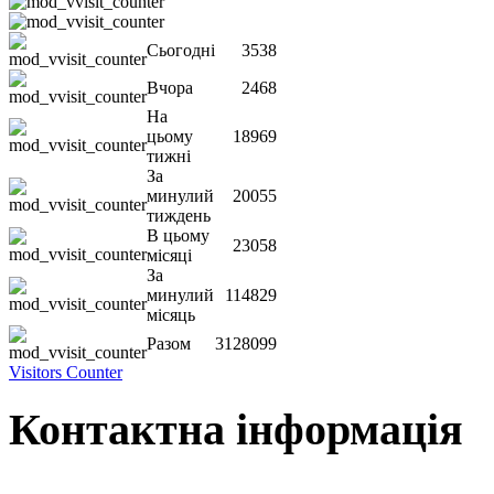
Сьогодні
3538
Вчора
2468
На
цьому
18969
тижні
За
минулий
20055
тиждень
В цьому
23058
місяці
За
минулий
114829
місяць
Разом
3128099
Visitors Counter
Контактна інформація