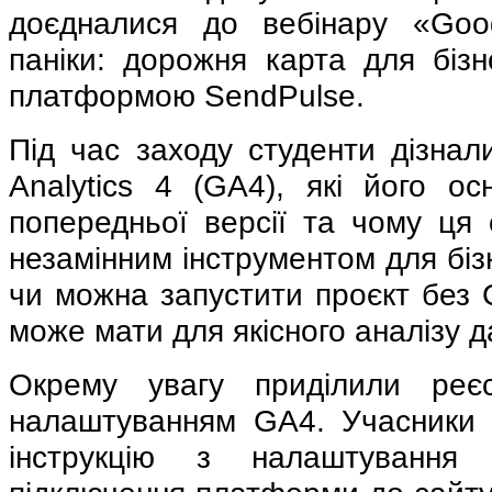
доєдналися до вебінару «Goog
паніки: дорожня карта для бізн
платформою SendPulse.
Під час заходу студенти дізнал
Analytics 4 (GA4), які його осн
попередньої версії та чому ця 
незамінним інструментом для бізн
чи можна запустити проєкт без G
може мати для якісного аналізу д
Окрему увагу приділили реєс
налаштуванням GA4. Учасники 
інструкцію з налаштування о