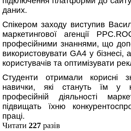
підключення платформи до сайту
даних.
Спікером заходу виступив Васи
маркетингової агенції PPC.RO
професійними знаннями, що до
використовувати GA4 у бізнесі, а
користувачів та оптимізувати рек
Студенти отримали корисні з
навички, які стануть їм у н
професійній діяльності марк
підвищать їхню конкурентоспр
праці.
Читати
227
разів