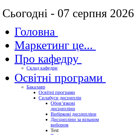
Сьогодні - 07 серпня 2026
Головна
Маркетинг це...
Про кафедру
Склад кафедри
Освітні програми
Бакалавр
Освітні програми
Силабуси дисциплін
Обов’язкові
дисципліни
Вибіркові дисципліни
Дисципліни за вільним
вибором
Test