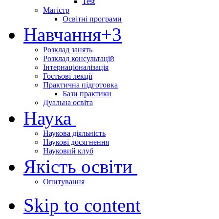
Test
Магістр
Освітні програми
Навчання
+3
Розклад занять
Розклад консультацій
Інтернаціоналізація
Гостьові лекції
Практична підготовка
Бази практики
Дуальна освіта
Наука
Наукова діяльність
Наукові досягнення
Науковий клуб
Якість освіти
Опитування
Skip to content