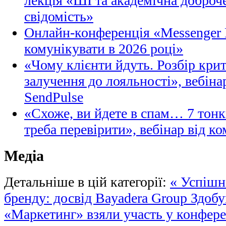
лекція «ШІ та академічна доброче
свідомість»
Онлайн-конференція «Messenger M
комунікувати в 2026 році»
«Чому клієнти йдуть. Розбір кри
залучення до лояльності», вебіна
SendPulse
«Схоже, ви йдете в спам… 7 тонк
треба перевірити», вебінар від ко
Медіа
Детальніше в цій категорії:
« Успішн
бренду: досвід Bayadera Group
Здобу
«Маркетинг» взяли участь у конфере