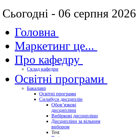
Сьогодні - 06 серпня 2026
Головна
Маркетинг це...
Про кафедру
Склад кафедри
Освітні програми
Бакалавр
Освітні програми
Силабуси дисциплін
Обов’язкові
дисципліни
Вибіркові дисципліни
Дисципліни за вільним
вибором
Test