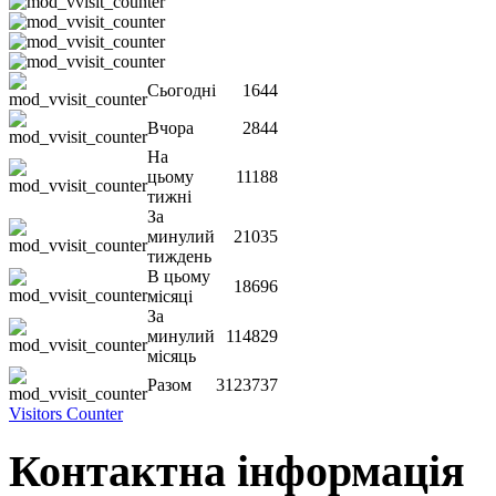
Сьогодні
1644
Вчора
2844
На
цьому
11188
тижні
За
минулий
21035
тиждень
В цьому
18696
місяці
За
минулий
114829
місяць
Разом
3123737
Visitors Counter
Контактна інформація