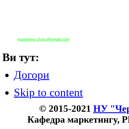
Наша адреса:
м.Чернігів, вул. Шевченка, 95
Корпус - №1, каб. 109, 113
тел. +38(04622) 665-167, (093)596-05-49,
(097)522-95-28,
(050)637-07-17
marketing.chntu@gmail.com
e-mail:
Ви тут:
Догори
Skip to content
© 2015-2021
НУ "Чер
Кафедра маркетингу, P