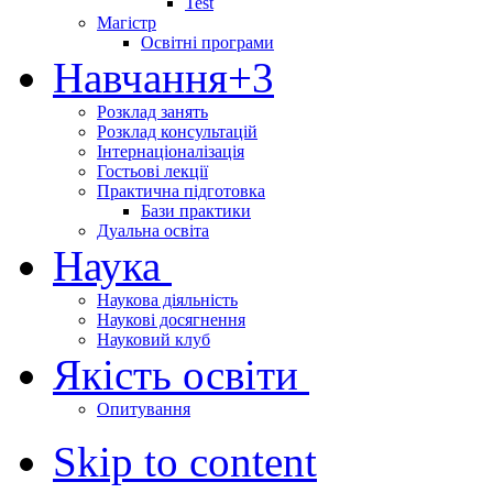
Test
Магістр
Освітні програми
Навчання
+3
Розклад занять
Розклад консультацій
Інтернаціоналізація
Гостьові лекції
Практична підготовка
Бази практики
Дуальна освіта
Наука
Наукова діяльність
Наукові досягнення
Науковий клуб
Якість освіти
Опитування
Skip to content