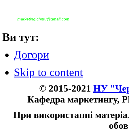
Корпус - №1, каб. 109, 113
тел. +38(04622) 665-167, (093)596-05-49,
(097)522-95-28,
(050)637-07-17
marketing.chntu@gmail.com
e-mail:
Ви тут:
Догори
Skip to content
© 2015-2021
НУ "Чер
Кафедра маркетингу, P
При використанні матеріа
обов