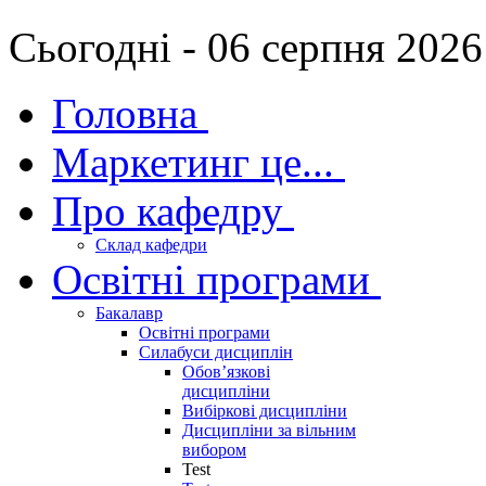
Сьогодні - 06 серпня 2026
Головна
Маркетинг це...
Про кафедру
Склад кафедри
Освітні програми
Бакалавр
Освітні програми
Силабуси дисциплін
Обов’язкові
дисципліни
Вибіркові дисципліни
Дисципліни за вільним
вибором
Test