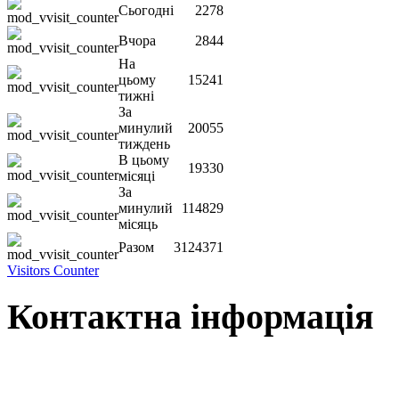
Сьогодні
2278
Вчора
2844
На
цьому
15241
тижні
За
минулий
20055
тиждень
В цьому
19330
місяці
За
минулий
114829
місяць
Разом
3124371
Visitors Counter
Контактна інформація
Наша адреса:
м.Чернігів, вул. Шевченка, 95