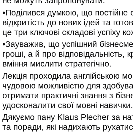
не можуть запропонувати.
•Поділився думкою, що постійне
відкритість до нових ідей та гото
це три ключові складові успіху к
•Зауважив, що успішний бізнесме
гроші, а й про відповідальність, 
вміння мислити стратегічно.
Лекція проходила англійською м
чудовою можливістю для здобува
отримати практичні знання з бізне
удосконалити свої мовні навички.
Дякуємо пану Klaus Plecher за н
та поради, які надихають рухатис