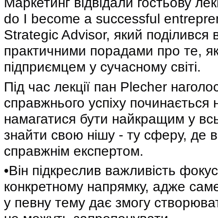
Маркетинг відвідали гостьову ле
do I become a successful entrepre
Strategic Advisor, який поділився
практичними порадами про те, як
підприємцем у сучасному світі.
Під час лекції пан Plecher нагол
справжнього успіху починається н
намагатися бути найкращим у всь
знайти свою нішу - ту сферу, де 
справжнім експертом.
•Він підкреслив важливість фоку
конкретному напрямку, адже сам
у певну тему дає змогу створювати