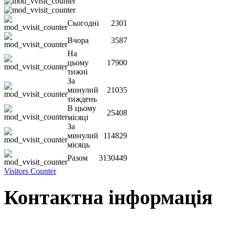
Сьогодні
2301
Вчора
3587
На
цьому
17900
тижні
За
минулий
21035
тиждень
В цьому
25408
місяці
За
минулий
114829
місяць
Разом
3130449
Visitors Counter
Контактна інформація