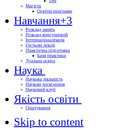
Test
Магістр
Освітні програми
Навчання
+3
Розклад занять
Розклад консультацій
Інтернаціоналізація
Гостьові лекції
Практична підготовка
Бази практики
Дуальна освіта
Наука
Наукова діяльність
Наукові досягнення
Науковий клуб
Якість освіти
Опитування
Skip to content