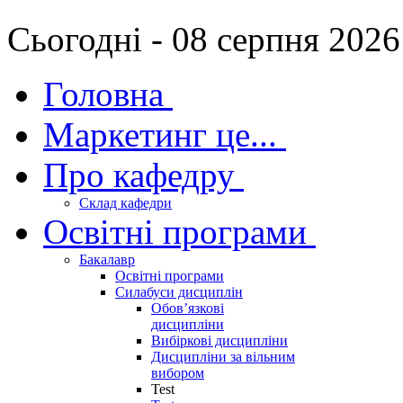
Сьогодні - 08 серпня 2026
Головна
Маркетинг це...
Про кафедру
Склад кафедри
Освітні програми
Бакалавр
Освітні програми
Силабуси дисциплін
Обов’язкові
дисципліни
Вибіркові дисципліни
Дисципліни за вільним
вибором
Test