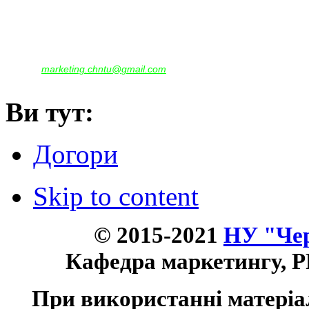
Наша адреса:
м.Чернігів, вул. Шевченка, 95
Корпус - №1, каб. 109, 113
тел. +38(04622) 665-167, (093)596-05-49,
(097)522-95-28,
(050)637-07-17
marketing.chntu@gmail.com
e-mail:
Ви тут:
Догори
Skip to content
© 2015-2021
НУ "Чер
Кафедра маркетингу, P
При використанні матеріа