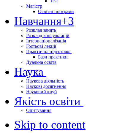
Test
Магістр
Освітні програми
Навчання
+3
Розклад занять
Розклад консультацій
Інтернаціоналізація
Гостьові лекції
Практична підготовка
Бази практики
Дуальна освіта
Наука
Наукова діяльність
Наукові досягнення
Науковий клуб
Якість освіти
Опитування
Skip to content