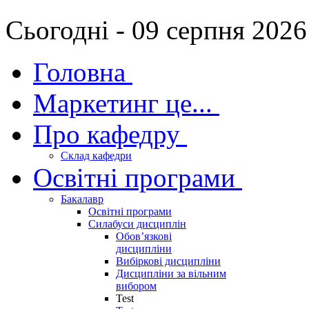
Сьогодні - 09 серпня 2026
Головна
Маркетинг це...
Про кафедру
Склад кафедри
Освітні програми
Бакалавр
Освітні програми
Силабуси дисциплін
Обов’язкові
дисципліни
Вибіркові дисципліни
Дисципліни за вільним
вибором
Test