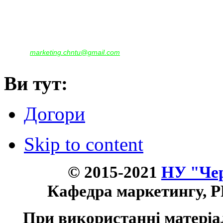
Наша адреса:
м.Чернігів, вул. Шевченка, 95
Корпус - №1, каб. 109, 113
тел. +38(04622) 665-167, (093)596-05-49,
(097)522-95-28,
(050)637-07-17
marketing.chntu@gmail.com
e-mail:
Ви тут:
Догори
Skip to content
© 2015-2021
НУ "Чер
Кафедра маркетингу, P
При використанні матеріа