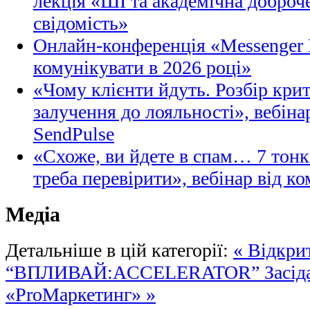
лекція «ШІ та академічна доброче
свідомість»
Онлайн-конференція «Messenger M
комунікувати в 2026 році»
«Чому клієнти йдуть. Розбір кри
залучення до лояльності», вебіна
SendPulse
«Схоже, ви йдете в спам… 7 тонк
треба перевірити», вебінар від ко
Медіа
Детальніше в цій категорії:
« Відкри
“ВПЛИВАЙ:ACCELERATOR”
Засід
«ProМаркетинг» »