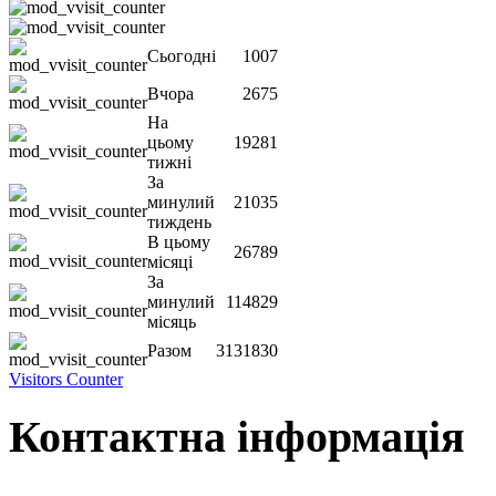
Сьогодні
1007
Вчора
2675
На
цьому
19281
тижні
За
минулий
21035
тиждень
В цьому
26789
місяці
За
минулий
114829
місяць
Разом
3131830
Visitors Counter
Контактна інформація