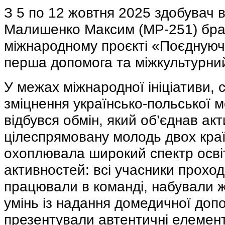
З 5 по 12 жовтня 2025 здобувач 
Малишенко Максим (МР-251) бра
міжнародному проєкті «Поєднуючи
перша допомога та міжкультурний
У межах міжнародної ініціативи, 
зміцнення українсько-польської м
відбувся обмін, який об’єднав акт
цілеспрямовану молодь двох кра
охоплювала широкий спектр освіт
активностей: всі учасники проход
працювали в команді, набували 
умінь із надання домедичної доп
презентували автентичні елемент