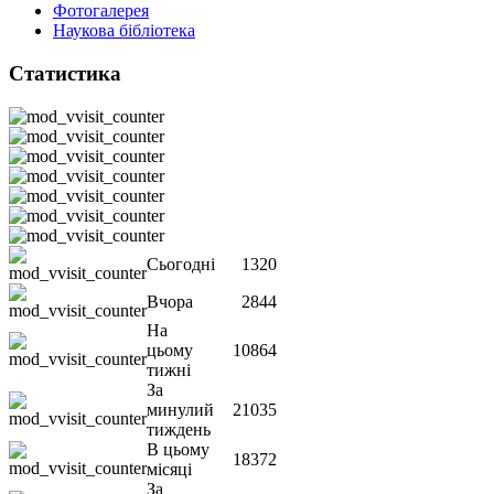
Фотогалерея
Наукова бібліотека
Статистика
Сьогодні
1320
Вчора
2844
На
цьому
10864
тижні
За
минулий
21035
тиждень
В цьому
18372
місяці
За