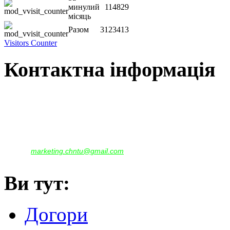
минулий
114829
місяць
Разом
3123413
Visitors Counter
Контактна інформація
Наша адреса:
м.Чернігів, вул. Шевченка, 95
Корпус - №1, каб. 109, 113
тел. +38(04622) 665-167, (093)596-05-49,
(097)522-95-28,
(050)637-07-17
marketing.chntu@gmail.com
e-mail:
Ви тут:
Догори