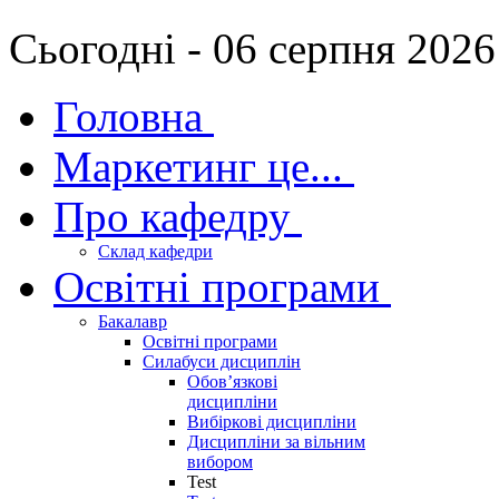
Сьогодні - 06 серпня 2026
Головна
Маркетинг це...
Про кафедру
Склад кафедри
Освітні програми
Бакалавр
Освітні програми
Силабуси дисциплін
Обов’язкові
дисципліни
Вибіркові дисципліни
Дисципліни за вільним
вибором
Test