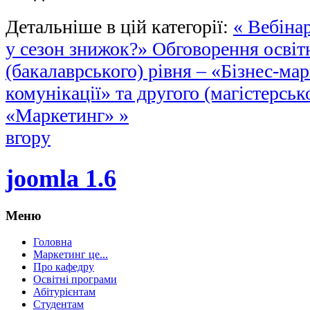
Детальніше в цій категорії:
« Вебіна
у сезон знижок?»
Обговорення освіт
(бакалаврського) рівня – «Бізнес-мар
комунікації» та другого (магістерськ
«Маркетинг» »
вгору
joomla 1.6
Меню
Головна
Маркетинг це...
Про кафедру
Освітні програми
Абітурієнтам
Студентам