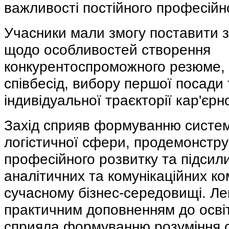
важливості постійного професійн
Учасники мали змогу поставити 
щодо особливостей створення
конкурентоспроможного резюме,
співбесід, вибору першої посади
індивідуальної траєкторії кар'єрн
Захід сприяв формуванню систем
логістичної сфери, продемонстр
професійного розвитку та підсили
аналітичних та комунікаційних ко
сучасному бізнес-середовищі. Ле
практичним доповненням до освіт
сприяла формуванню розуміння с