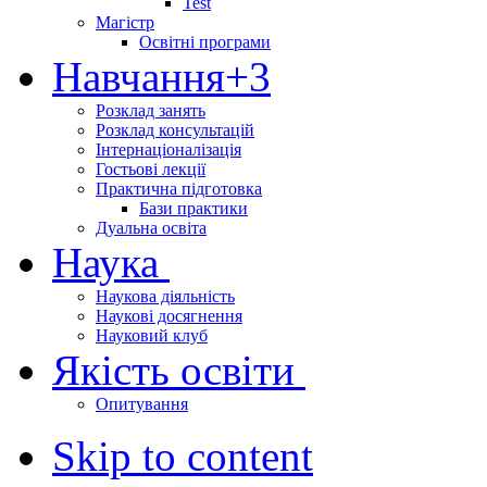
Test
Магістр
Освітні програми
Навчання
+3
Розклад занять
Розклад консультацій
Інтернаціоналізація
Гостьові лекції
Практична підготовка
Бази практики
Дуальна освіта
Наука
Наукова діяльність
Наукові досягнення
Науковий клуб
Якість освіти
Опитування
Skip to content