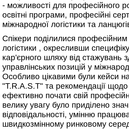
- можливості для професійного р
освітні програми, професійні серт
міжнародної логістики та ланцюгі
Спікери поділилися професійним 
логістики , окресливши специфі
кар'єрного шляху від стажувань з
управлінських позицій у міжнарод
Особливо цікавими були кейси на
"T.R.A.S.T" та рекомендації щодо
ефективно почати свій професійн
велику увагу було приділено знач
відповідальності, умінню працюва
швидкозмінному ринковому серед