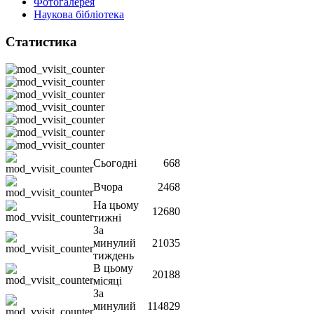
Фотогалерея
Наукова бібліотека
Статистика
Сьогодні
668
Вчора
2468
На цьому
12680
тижні
За
минулий
21035
тиждень
В цьому
20188
місяці
За
минулий
114829