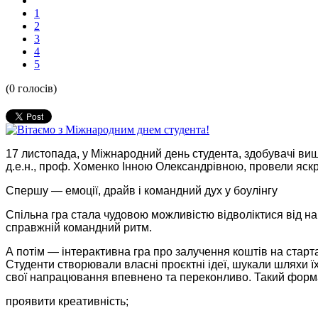
1
2
3
4
5
(0 голосів)
17 листопада, у Міжнародний день студента, здобувачі вищ
д.е.н., проф. Хоменко Інною Олександрівною, провели яск
Спершу — емоції, драйв і командний дух у боулінгу
Спільна гра стала чудовою можливістю відволіктися від на
справжній командний ритм.
А потім — інтерактивна гра про залучення коштів на стар
Студенти створювали власні проєктні ідеї, шукали шляхи їх
свої напрацювання впевнено та переконливо. Такий форм
проявити креативність;