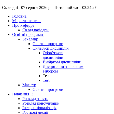
Сьогодні - 07 серпня 2026 р. Поточний час - 03:24:28
Головна
Маркетинг це...
Про кафедру
Склад кафедри
Освітні програми
Бакалавр
Освітні програми
Силабуси дисциплін
Обов’язкові
дисципліни
Вибіркові дисципліни
Дисципліни за вільним
вибором
Test
Test
Магістр
Освітні програми
Навчання
+3
Розклад занять
Розклад консультацій
Інтернаціоналізація
Гостьові лекції