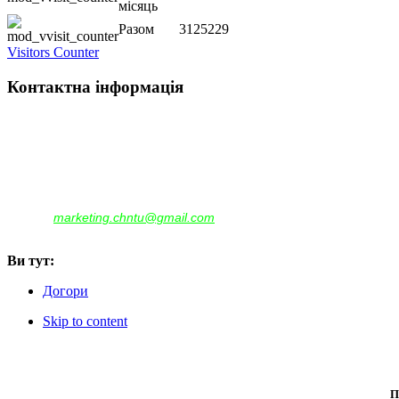
місяць
Разом
3125229
Visitors Counter
Контактна інформація
Наша адреса:
м.Чернігів, вул. Шевченка, 95
Корпус - №1, каб. 109, 113
тел. +38(04622) 665-167, (093)596-05-49,
(097)522-95-28,
(050)637-07-17
marketing.chntu@gmail.com
e-mail:
Ви тут:
Догори
Skip to content
П