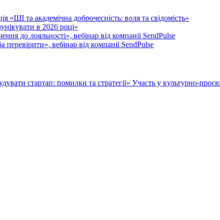
я «ШІ та академічна доброчесність: воля та свідомість»
унікувати в 2026 році»
ення до лояльності», вебінар від компанії SendPulse
 перевірити», вебінар від компанії SendPulse
 будувати стартап: помилки та стратегії»
Участь у культурно-прос