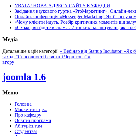
УВАГА! НОВА АДРЕСА САЙТУ КАФЕДРИ
Засідання наукового гуртка «ProМаркетинг». Онлайн-лекці
Онлайн-конференція «Messenger Marketing: Як бізнесу ком
«Чому клієнти йдуть. Розбір критичних моментів від залуч
«Схоже, ви йдете в спам… 7 тонких налаштувань, які треба
Медіа
Детальніше в цій категорії:
« Вебінар від Startup Incubator: «Як
заході "Сенсовності і святині Чернігова" »
вгору
joomla 1.6
Меню
Головна
Маркетинг це...
Про кафедру
Освітні програми
Абітурієнтам
Студентам