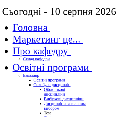
Сьогодні - 10 серпня 2026
Головна
Маркетинг це...
Про кафедру
Склад кафедри
Освітні програми
Бакалавр
Освітні програми
Силабуси дисциплін
Обов’язкові
дисципліни
Вибіркові дисципліни
Дисципліни за вільним
вибором
Test