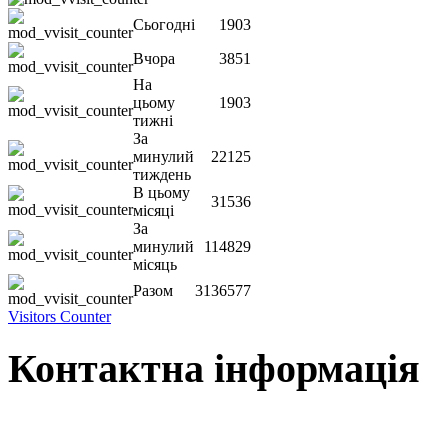
Сьогодні
1903
Вчора
3851
На
цьому
1903
тижні
За
минулий
22125
тиждень
В цьому
31536
місяці
За
минулий
114829
місяць
Разом
3136577
Visitors Counter
Контактна інформація
Наша адреса:
м.Чернігів, вул. Шевченка, 95