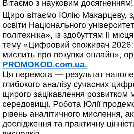
Вітаємо з науковим досягненням
Щиро вітаємо Юлію Макарцеву, з
освіти Національного університет
політехніка», із здобуттям ІІ місц
тему «Цифровий споживач 2026: 
мислить про покупки онлайн», ор
PROMOKOD.com.ua.
Ця перемога — результат наполег
глибокого аналізу сучасних цифр
щирого зацікавлення розвитком м
середовищі. Робота Юлії продем
рівень аналітичного мислення, ак
дослідження та практичну цінніс
висновків.