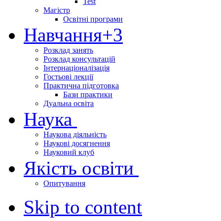
Test
Магістр
Освітні програми
Навчання
+3
Розклад занять
Розклад консультацій
Інтернаціоналізація
Гостьові лекції
Практична підготовка
Бази практики
Дуальна освіта
Наука
Наукова діяльність
Наукові досягнення
Науковий клуб
Якість освіти
Опитування
Skip to content