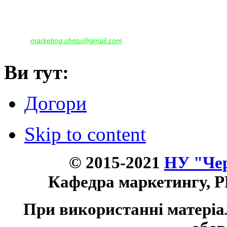
Корпус - №1, каб. 109, 113
тел. +38(04622) 665-167, (093)596-05-49,
(097)522-95-28,
(050)637-07-17
marketing.chntu@gmail.com
e-mail:
Ви тут:
Догори
Skip to content
© 2015-2021
НУ "Чер
Кафедра маркетингу, P
При використанні матеріа