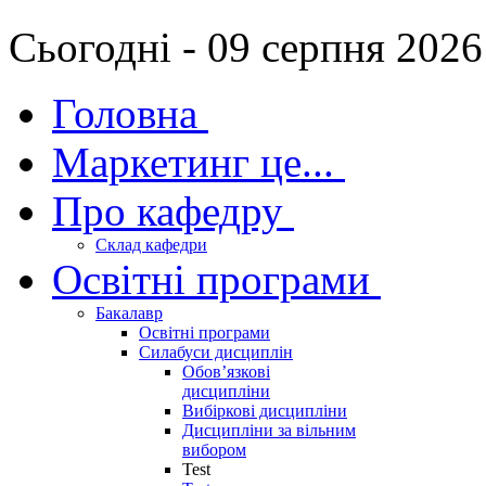
Сьогодні - 09 серпня 2026
Головна
Маркетинг це...
Про кафедру
Склад кафедри
Освітні програми
Бакалавр
Освітні програми
Силабуси дисциплін
Обов’язкові
дисципліни
Вибіркові дисципліни
Дисципліни за вільним
вибором
Test