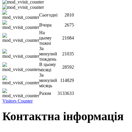
Сьогодні
2810
Вчора
2675
На
цьому
21084
тижні
За
минулий
21035
тиждень
В цьому
28592
місяці
За
минулий
114829
місяць
Разом
3133633
Visitors Counter
Контактна інформація