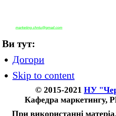
Наша адреса:
м.Чернігів, вул. Шевченка, 95
Корпус - №1, каб. 109, 113
тел. +38(04622) 665-167, (093)596-05-49,
(097)522-95-28,
(050)637-07-17
marketing.chntu@gmail.com
e-mail:
Ви тут:
Догори
Skip to content
© 2015-2021
НУ "Чер
Кафедра маркетингу, P
При використанні матеріа