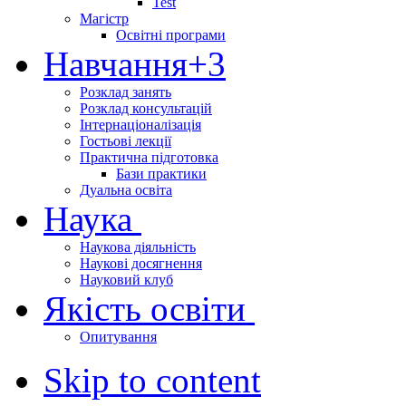
Test
Магістр
Освітні програми
Навчання
+3
Розклад занять
Розклад консультацій
Інтернаціоналізація
Гостьові лекції
Практична підготовка
Бази практики
Дуальна освіта
Наука
Наукова діяльність
Наукові досягнення
Науковий клуб
Якість освіти
Опитування
Skip to content