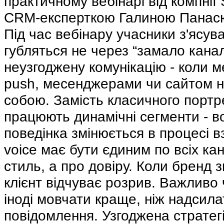
практичному вебінарі від компнії
CRM-експерткою Галиною Панас
Під час вебінару учасники з'ясув
губляться не через “замало канал
неузгоджену комунікацію - коли м
push, месенджерами чи сайтом не
собою. Замість класичного портре
працюють динамічні сегменти - в
поведінка змінюється в процесі вз
voice має бути єдиним по всіх ка
стиль, а про довіру. Коли бренд з
клієнт відчуває розрив. Важливо 
іноді мовчати краще, ніж надсила
повідомлення. Узгоджена стратег