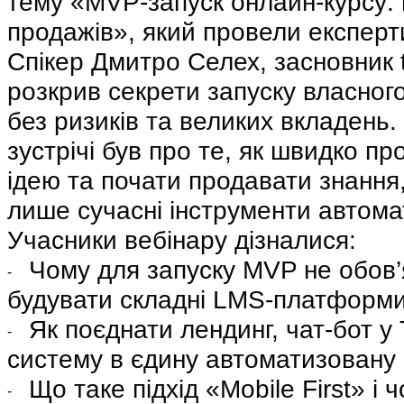
тему «MVP-запуск онлайн-курсу: 
продажів», який провели експер
Спікер Дмитро Селех, засновник t
розкрив секрети запуску власного
без ризиків та великих вкладень.
зустрічі був про те, як швидко пр
ідею та почати продавати знання
лише сучасні інструменти автомат
Учасники вебінару дізналися:
Чому для запуску MVP не обов’
-
будувати складні LMS-платформи
Як поєднати лендинг, чат-бот у 
-
систему в єдину автоматизовану 
Що таке підхід «Mobile First» і 
-