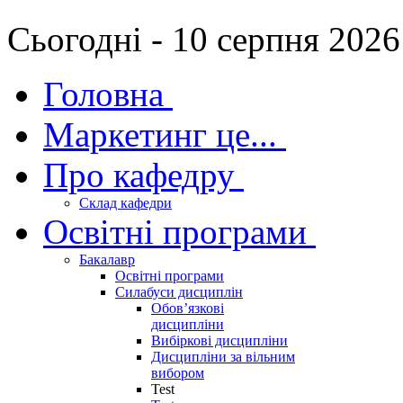
Сьогодні - 10 серпня 2026
Головна
Маркетинг це...
Про кафедру
Склад кафедри
Освітні програми
Бакалавр
Освітні програми
Силабуси дисциплін
Обов’язкові
дисципліни
Вибіркові дисципліни
Дисципліни за вільним
вибором
Test