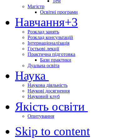
Test
Магістр
Освітні програми
Навчання
+3
Розклад занять
Розклад консультацій
Інтернаціоналізація
Гостьові лекції
Практична підготовка
Бази практики
Дуальна освіта
Наука
Наукова діяльність
Наукові досягнення
Науковий клуб
Якість освіти
Опитування
Skip to content