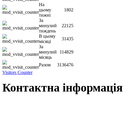
На
цьому
1802
тижні
За
минулий
22125
тиждень
В цьому
31435
місяці
За
минулий
114829
місяць
Разом
3136476
Visitors Counter
Контактна інформація
Наша адреса:
м.Чернігів, вул. Шевченка, 95
Корпус - №1, каб. 109, 113
тел. +38(04622) 665-167, (093)596-05-49,
(097)522-95-28,
(050)637-07-17