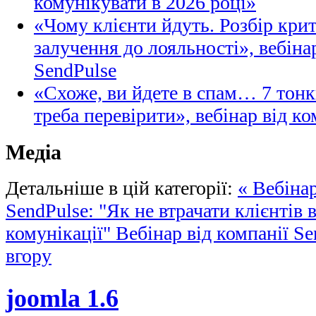
комунікувати в 2026 році»
«Чому клієнти йдуть. Розбір кри
залучення до лояльності», вебіна
SendPulse
«Схоже, ви йдете в спам… 7 тонк
треба перевірити», вебінар від ко
Медіа
Детальніше в цій категорії:
« Вебінар
SendPulse: "Як не втрачати клієнтів 
комунікації"
Вебінар від компанії Se
вгору
joomla 1.6