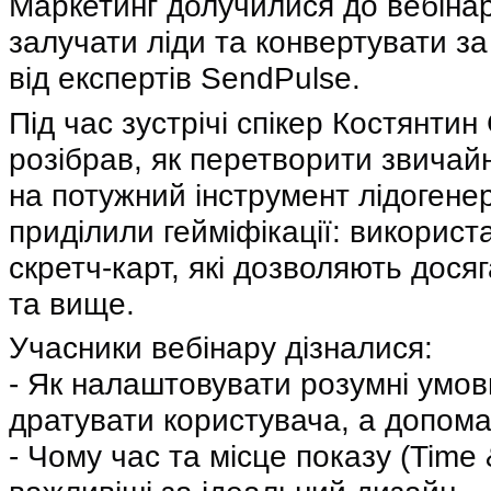
Маркетинг долучилися до вебінар
залучати ліди та конвертувати з
від експертів SendPulse.
Під час зустрічі спікер Костянти
розібрав, як перетворити звичай
на потужний інструмент лідогенер
приділили гейміфікації: викорис
скретч-карт, які дозволяють дося
та вище.
Учасники вебінару дізналися:
- Як налаштовувати розумні умов
дратувати користувача, а допома
- Чому час та місце показу (Time