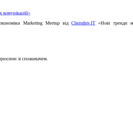
кономіки Marketing Meetup від
Chernihiv.IT
«Нові тренди м
ідносини зі споживачем.