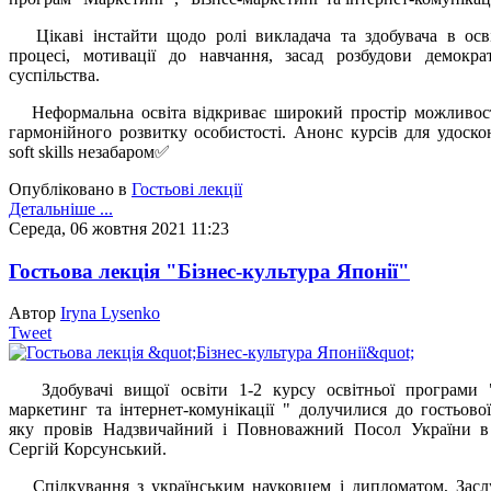
Цікаві інстайти щодо ролі викладача та здобувача в осв
процесі, мотивації до навчання, засад розбудови демокра
суспільства.
Неформальна освіта відкриває широкий простір можливос
гармонійного розвитку особистості. Анонс курсів для удоско
soft skills незабаром✅
Опубліковано в
Гостьові лекції
Детальніше ...
Середа, 06 жовтня 2021 11:23
Гостьова лекція "Бізнес-культура Японії"
Автор
Iryna Lysenko
Tweet
Здобувачі вищої освіти 1-2 курсу освітньої програми "
маркетинг та інтернет-комунікації " долучилися до гостьової
яку провів Надзвичайний і Повноважний Посол України в
Сергій Корсунський.
Спілкування з українським науковцем і дипломатом, Зас