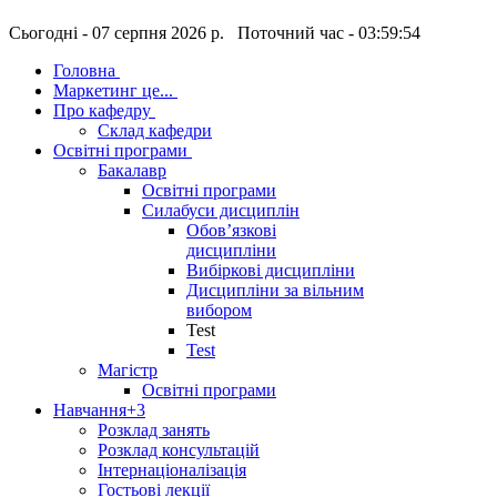
Сьогодні - 07 серпня 2026 р. Поточний час - 03:59:55
Головна
Маркетинг це...
Про кафедру
Склад кафедри
Освітні програми
Бакалавр
Освітні програми
Силабуси дисциплін
Обов’язкові
дисципліни
Вибіркові дисципліни
Дисципліни за вільним
вибором
Test
Test
Магістр
Освітні програми
Навчання
+3
Розклад занять
Розклад консультацій
Інтернаціоналізація
Гостьові лекції