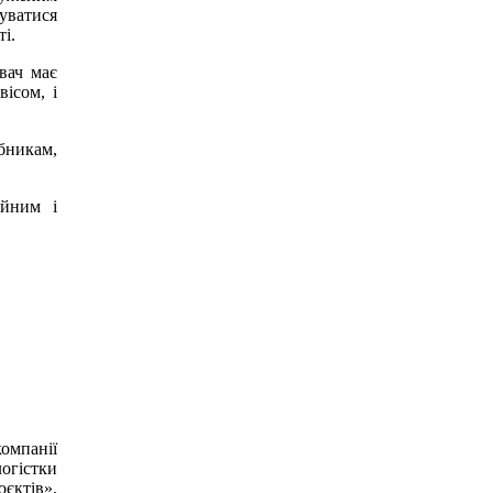
уватися
ті.
вач має
вісом, і
бникам,
айним і
.
омпанії
логістки
ктів».