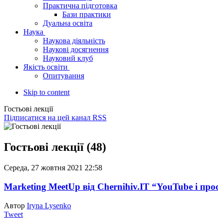
Практична підготовка
Бази практики
Дуальна освіта
Наука
Наукова діяльність
Наукові досягнення
Науковий клуб
Якість освіти
Опитування
Skip to content
Гостьові лекції
Підписатися на цей канал RSS
Гостьові лекції (48)
Середа, 27 жовтня 2021 22:58
Marketing MeetUp від Chernihiv.IT “YouTube і пр
Автор
Iryna Lysenko
Tweet