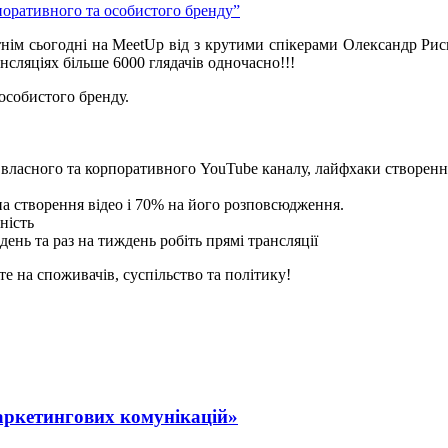
нім сьогодні на MeetUp від з крутими спікерами Олександр Рис
сляціях більше 6000 глядачів одночасно!!!
 особистого бренду.
власного та корпоративного YouTube каналу, лайфхаки створенн
 на створення відео і 70% на його розповсюдження.
ність
ень та раз на тиждень робіть прямі трансляції
е на споживачів, суспільство та політику!
маркетингових комунікацій»