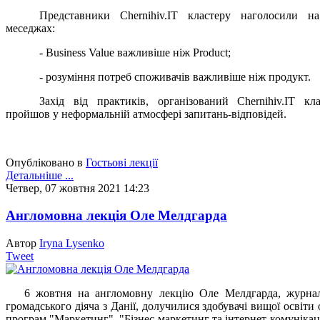
Представники Chernihiv.IT кластеру наголосили н
меседжах:
- Business Value важливіше ніж Product;
- розуміння потреб споживачів важливіше ніж продукт.
Захід від практиків, організований Chernihiv.IT кла
пройшов у неформальній атмосфері запитань-відповідей.
Опубліковано в
Гостьові лекції
Детальніше ...
Четвер, 07 жовтня 2021 14:23
Англомовна лекція Оле Мелдгарда
Автор
Iryna Lysenko
Tweet
6 жовтня на англомовну лекцію Оле Мелдгарда, журнал
громадського діяча з Данії, долучилися здобувачі вищої освіти 
програм "Маркетинг", "Бізнес-маркетинг та інтернет-комунікаці