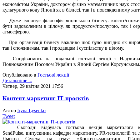
економістом України, доктором фізико-математичних наук стос
культурного коду Японії як в бізнесі, так і в повсякденному жит
Дуже імпонує філософія японського бізнесу: клієнт/спожи
бути задоволеним в цілому, як продуктом/послугою, так і сер
атмосферою.
При організації бізнесу важливо щоб було вигідно як виро
так і споживачам, так і продавцям і суспільству в цілому.
Сподіваємось на подальші гостьові лекції з Надзвич
Повноважним Посолом України в Японії Сергієм Корсунським
Опубліковано в
Гостьові лекції
Детальніше ...
Четвер, 29 квітня 2021 17:56
Контент-маркетинг ІТ-проєктів
Автор
Iryna Lysenko
Tweet
Сьогодні відбулась гостьова лекція маркетолога к
SendPulse, випускника кафедри маркетингу
, PR
-технологій та 
Дмитра Селеха на тему: «Контент-маркетинг ІТ-проє