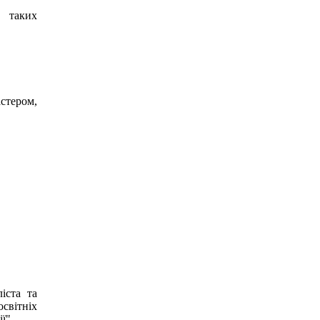
а таких
стером,
іста та
освітніх
ї".