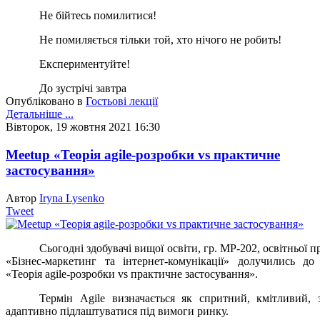
Не бійтесь помилитися!
Не помиляється тільки той, хто нічого не робить!
Експериментуйте!
До зустрічі завтра
Опубліковано в
Гостьові лекції
Детальніше ...
Вівторок, 19 жовтня 2021 16:30
Meetup «Теорія agile-розробки vs практичне
застосування»
Автор
Iryna Lysenko
Tweet
Сьогодні здобувачі вищої освіти, гр. МР-202, освітньої 
«Бізнес-маркетинг та інтернет-комунікації» долучились до
«Теорія agile-розробки vs практичне застосування».
Термін Agile визначається як спритний, кмітливий, 
адаптивно підлаштуватися під вимоги ринку.