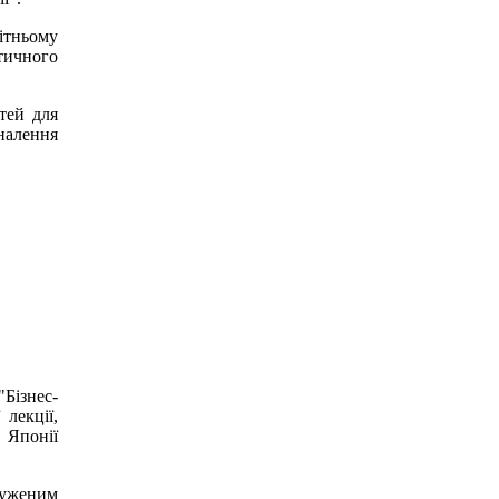
ітньому
тичного
тей для
налення
Бізнес-
 лекції,
 Японії
луженим