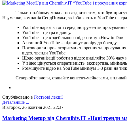
Тільки по-білому можна позаздрити тим, хто був присут
Науменко, компанія СендПпульс, які збирають в YouTube на тран
YouTube наразі в топі серед інструментів просування
YouTube – це гра в довгу.
YouTube – це в здебільшого відео типу «How to Do»
Активний YouTube – підвищує довіру до бренду.
Поговорили про алгоритми створення та просування 
відео, тренди YouTube.
Щодо організації роботи з відео: виділяйте 30% часу
У відео цінується оперативність, експертиза, мінімаль
Розміщуйте відео на YouTube мінімум 1-3 рази на тижд
Створюйте влоги, ставайте контент-мейкерами, впливайт
Опубліковано в
Гостьові лекції
Детальніше ...
Вівторок, 26 жовтня 2021 22:37
Marketing Meetup від Chernihiv.IT «Нові тренди 