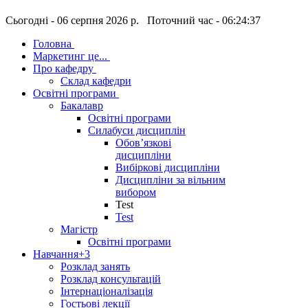
Сьогодні - 06 серпня 2026 р. Поточний час - 06:24:38
Головна
Маркетинг це...
Про кафедру
Склад кафедри
Освітні програми
Бакалавр
Освітні програми
Силабуси дисциплін
Обов’язкові
дисципліни
Вибіркові дисципліни
Дисципліни за вільним
вибором
Test
Test
Магістр
Освітні програми
Навчання
+3
Розклад занять
Розклад консультацій
Інтернаціоналізація
Гостьові лекції