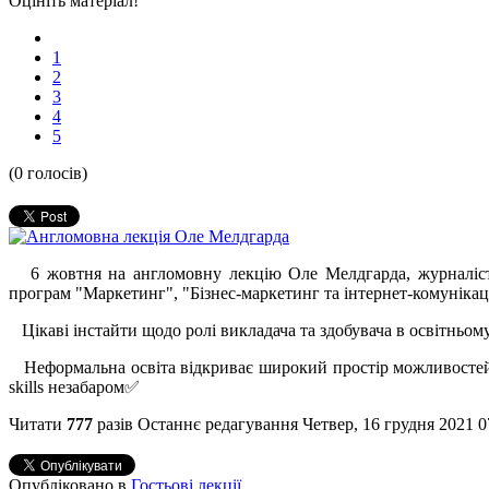
Оцініть матеріал!
1
2
3
4
5
(0 голосів)
6 жовтня на англомовну лекцію Оле Мелдгарда, журналіста т
програм "Маркетинг", "Бізнес-маркетинг та інтернет-комунікаці
Цікаві інстайти щодо ролі викладача та здобувача в освітньому
Неформальна освіта відкриває широкий простір можливостей д
skills незабаром✅
Читати
777
разів
Останнє редагування Четвер, 16 грудня 2021 0
Опубліковано в
Гостьові лекції