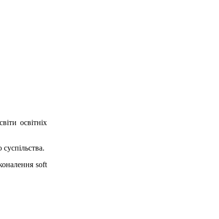
віти освітніх
 суспільства.
оналення soft