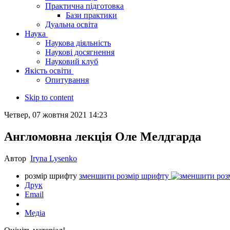
Практична підготовка
Бази практики
Дуальна освіта
Наука
Наукова діяльність
Наукові досягнення
Науковий клуб
Якість освіти
Опитування
Skip to content
Четвер, 07 жовтня 2021 14:23
Англомовна лекція Оле Мелдгарда
Автор
Iryna Lysenko
розмір шрифту
зменшити розмір шрифту
Друк
Email
Медіа