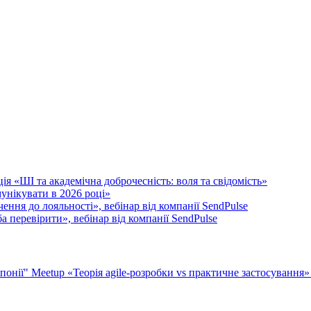
я «ШІ та академічна доброчесність: воля та свідомість»
унікувати в 2026 році»
ення до лояльності», вебінар від компанії SendPulse
 перевірити», вебінар від компанії SendPulse
Японії"
Meetup «Теорія agile-розробки vs практичне застосування»