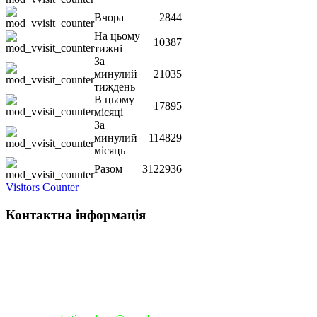
Вчора
2844
На цьому
10387
тижні
За
минулий
21035
тиждень
В цьому
17895
місяці
За
минулий
114829
місяць
Разом
3122936
Visitors Counter
Контактна інформація
Наша адреса:
м.Чернігів, вул. Шевченка, 95
Корпус - №1, каб. 109, 113
тел. +38(04622) 665-167, (093)596-05-49,
(097)522-95-28,
(050)637-07-17