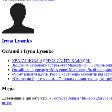
Iryna Lysenko
Останні з Iryna Lysenko
УВАГА! НОВА АДРЕСА САЙТУ КАФЕДРИ
Засідання наукового гуртка «ProМаркетинг». Онлайн-лекці
Онлайн-конференція «Messenger Marketing: Як бізнесу ком
«Чому клієнти йдуть. Розбір критичних моментів від залуч
«Схоже, ви йдете в спам… 7 тонких налаштувань, які треба
Медіа
Детальніше в цій категорії:
« Гостьова лекція "Бізнес-культура 
вгору