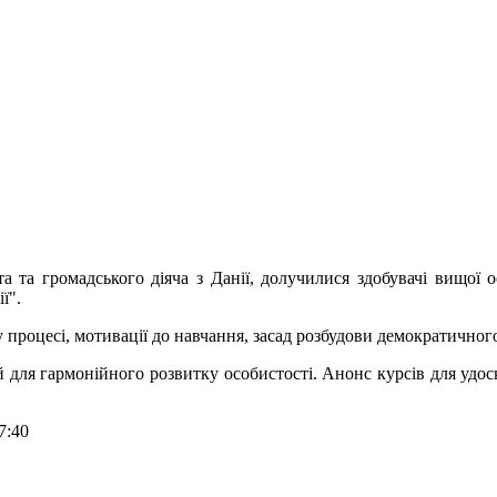
а громадського діяча з Данії, долучилися здобувачі вищої ос
ї".
 процесі, мотивації до навчання, засад розбудови демократичного
ля гармонійного розвитку особистості. Анонс курсів для удоск
7:40