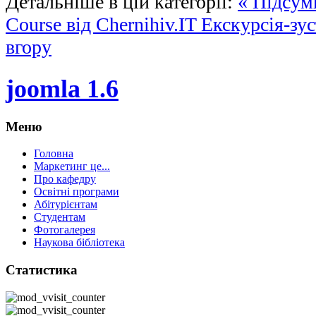
Детальніше в цій категорії:
« Підсум
Course від Chernihiv.IT
Екскурсія-зус
вгору
joomla 1.6
Меню
Головна
Маркетинг це...
Про кафедру
Освітні програми
Абітурієнтам
Студентам
Фотогалерея
Наукова бібліотека
Статистика