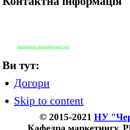
Контактна інформація
Наша адреса:
м.Чернігів, вул. Шевченка, 95
Корпус - №1, каб. 109, 113
тел. +38(04622) 665-167, (093)596-05-49,
(097)522-95-28,
(050)637-07-17
marketing.chntu@gmail.com
e-mail:
Ви тут:
Догори
Skip to content
© 2015-2021
НУ "Чер
Кафедра маркетингу, P