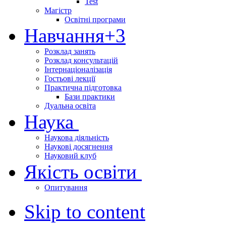
Test
Магістр
Освітні програми
Навчання
+3
Розклад занять
Розклад консультацій
Інтернаціоналізація
Гостьові лекції
Практична підготовка
Бази практики
Дуальна освіта
Наука
Наукова діяльність
Наукові досягнення
Науковий клуб
Якість освіти
Опитування
Skip to content