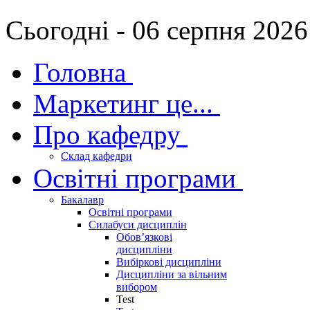
Сьогодні - 06 серпня 2026
Головна
Маркетинг це...
Про кафедру
Склад кафедри
Освітні програми
Бакалавр
Освітні програми
Силабуси дисциплін
Обов’язкові
дисципліни
Вибіркові дисципліни
Дисципліни за вільним
вибором
Test