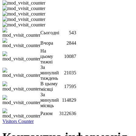
Сьогодні
543
Вчора
2844
На
цьому
10087
тижні
За
минулий
21035
тиждень
В цьому
17595
місяці
За
минулий
114829
місяць
Разом
3122636
Visitors Counter