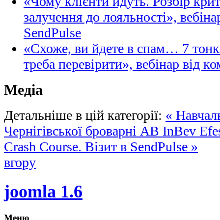
«Чому клієнти йдуть. Розбір кри
залучення до лояльності», вебіна
SendPulse
«Схоже, ви йдете в спам… 7 тонк
треба перевірити», вебінар від ко
Медіа
Детальніше в цій категорії:
« Навчал
Чернігівської броварні AB InBev Efe
Crash Course. Візит в SendPulse »
вгору
joomla 1.6
Меню