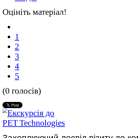
Оцініть матеріал!
1
2
3
4
5
(0 голосів)
Захоплюючий досвід візиту до ко