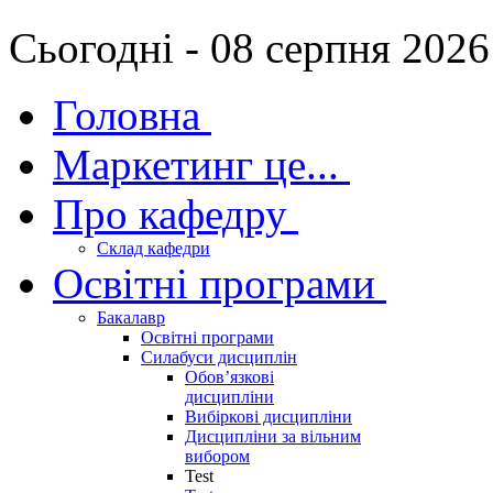
Сьогодні - 08 серпня 2026
Головна
Маркетинг це...
Про кафедру
Склад кафедри
Освітні програми
Бакалавр
Освітні програми
Силабуси дисциплін
Обов’язкові
дисципліни
Вибіркові дисципліни
Дисципліни за вільним
вибором
Test