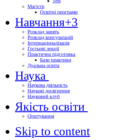
Test
Магістр
Освітні програми
Навчання
+3
Розклад занять
Розклад консультацій
Інтернаціоналізація
Гостьові лекції
Практична підготовка
Бази практики
Дуальна освіта
Наука
Наукова діяльність
Наукові досягнення
Науковий клуб
Якість освіти
Опитування
Skip to content