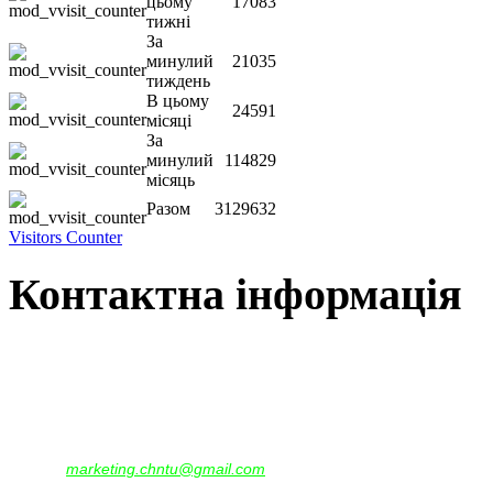
цьому
17083
тижні
За
минулий
21035
тиждень
В цьому
24591
місяці
За
минулий
114829
місяць
Разом
3129632
Visitors Counter
Контактна інформація
Наша адреса:
м.Чернігів, вул. Шевченка, 95
Корпус - №1, каб. 109, 113
тел. +38(04622) 665-167, (093)596-05-49,
(097)522-95-28,
(050)637-07-17
marketing.chntu@gmail.com
e-mail: