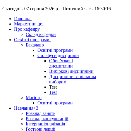
Сьогодні - 07 серпня 2026 р. Поточний час - 16:30:16
Головна
Маркетинг це...
Про кафедру
Склад кафедри
Освітні програми
Бакалавр
Освітні програми
Силабуси дисциплін
Обов’язкові
дисципліни
Вибіркові дисципліни
Дисципліни за вільним
вибором
Test
Test
Магістр
Освітні програми
Навчання
+3
Розклад занять
Розклад консультацій
Інтернаціоналізація
Гостьові лекції