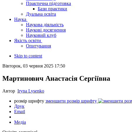
Практична підготовка
Бази практики
Дуальна освіта
Наука
Наукова діяльність
Наукові досягнення
Науковий клуб
Якість освіти
Опитування
Skip to content
Вівторок, 03 червня 2025 17:50
Мартинович Анастасія Сергіївна
Автор
Iryna Lysenko
розмір шрифту
зменшити розмір шрифту
Друк
Email
Медіа