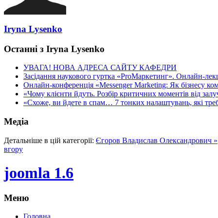
Iryna Lysenko
Останні з Iryna Lysenko
УВАГА! НОВА АДРЕСА САЙТУ КАФЕДРИ
Засідання наукового гуртка «ProМаркетинг». Онлайн-лекці
Онлайн-конференція «Messenger Marketing: Як бізнесу ком
«Чому клієнти йдуть. Розбір критичних моментів від залуч
«Схоже, ви йдете в спам… 7 тонких налаштувань, які треба
Медіа
Детальніше в цій категорії:
Єгоров Владислав Олександрович »
вгору
joomla 1.6
Меню
Головна