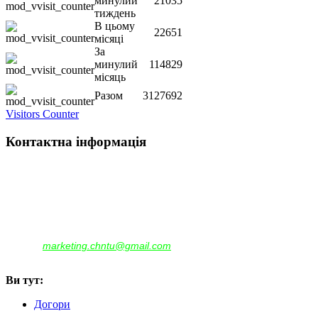
минулий
21035
тиждень
В цьому
22651
місяці
За
минулий
114829
місяць
Разом
3127692
Visitors Counter
Контактна інформація
Наша адреса:
м.Чернігів, вул. Шевченка, 95
Корпус - №1, каб. 109, 113
тел. +38(04622) 665-167, (093)596-05-49,
(097)522-95-28,
(050)637-07-17
marketing.chntu@gmail.com
e-mail:
Ви тут:
Догори