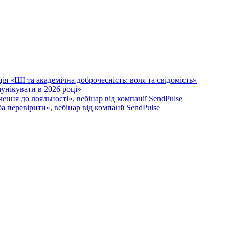
я «ШІ та академічна доброчесність: воля та свідомість»
унікувати в 2026 році»
ення до лояльності», вебінар від компанії SendPulse
 перевірити», вебінар від компанії SendPulse