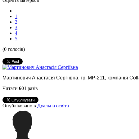
Оцініть матеріал!
1
2
3
4
5
(0 голосів)
Мартинович Анастасія Сергіївна, гр. МР-211, компанія Coll
Читати
601
разів
Опубліковано в
Дуальна освіта