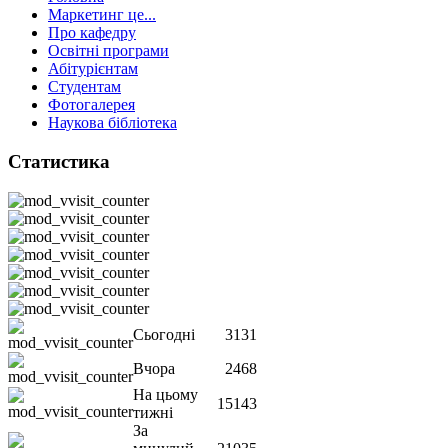
Маркетинг це...
Про кафедру
Освітні програми
Абітурієнтам
Студентам
Фотогалерея
Наукова бібліотека
Статистика
Сьогодні
3131
Вчора
2468
На цьому
15143
тижні
За