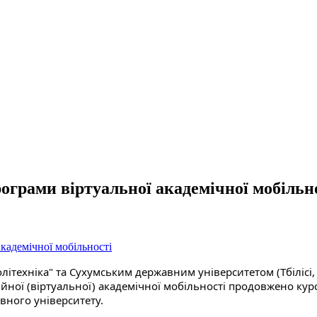
ограми вiртуальної академічної мобільн
олітехніка"
 та Сухумським державним університетом (Тбілісі, Г
йної (віртуальної) академічної мобільності продовжено курс 
вного університету. 