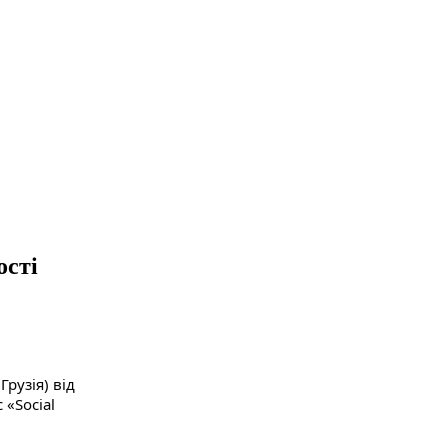
ості
рузія) від 
«Social 