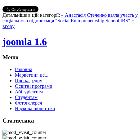
Детальніше в цій категорії:
« Анастасія Стеченко взяла участь 
соціального підприємця "Social Entrepreneurship School IBS" »
вгору
joomla 1.6
Меню
Головна
Маркетинг це...
Про кафедру
Освітні програми
Абітурієнтам
Студентам
Фотогалерея
Наукова бібліотека
Статистика