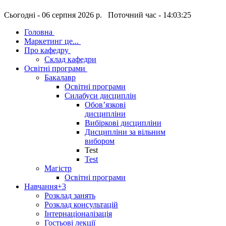
Сьогодні - 06 серпня 2026 р. Поточний час - 14:03:25
Головна
Маркетинг це...
Про кафедру
Склад кафедри
Освітні програми
Бакалавр
Освітні програми
Силабуси дисциплін
Обов’язкові
дисципліни
Вибіркові дисципліни
Дисципліни за вільним
вибором
Test
Test
Магістр
Освітні програми
Навчання
+3
Розклад занять
Розклад консультацій
Інтернаціоналізація
Гостьові лекції