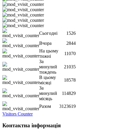
Сьогодні
1526
Вчора
2844
На цьому
11070
тижні
За
минулий
21035
тиждень
В цьому
18578
місяці
За
минулий
114829
місяць
Разом
3123619
Visitors Counter
Контактна інформація