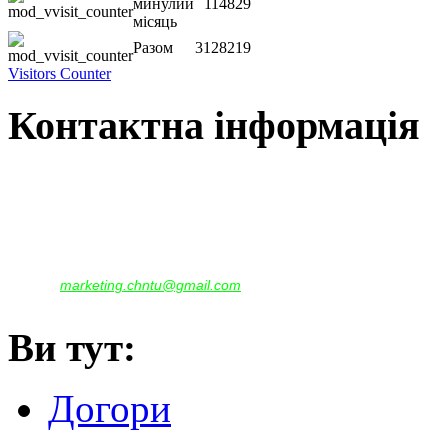
минулий
114829
місяць
Разом
3128219
Visitors Counter
Контактна інформація
Наша адреса:
м.Чернігів, вул. Шевченка, 95
Корпус - №1, каб. 109, 113
тел. +38(04622) 665-167, (093)596-05-49,
(097)522-95-28,
(050)637-07-17
marketing.chntu@gmail.com
e-mail:
Ви тут:
Догори