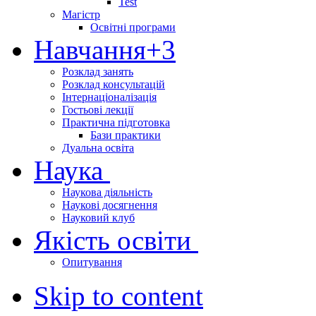
Test
Магістр
Освітні програми
Навчання
+3
Розклад занять
Розклад консультацій
Інтернаціоналізація
Гостьові лекції
Практична підготовка
Бази практики
Дуальна освіта
Наука
Наукова діяльність
Наукові досягнення
Науковий клуб
Якість освіти
Опитування
Skip to content