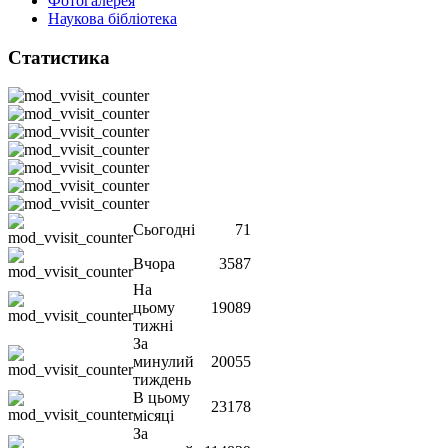
Фотогалерея
Наукова бібліотека
Статистика
Сьогодні
71
Вчора
3587
На
цьому
19089
тижні
За
минулий
20055
тиждень
В цьому
23178
місяці
За