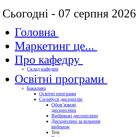
Сьогодні - 07 серпня 2026
Головна
Маркетинг це...
Про кафедру
Склад кафедри
Освітні програми
Бакалавр
Освітні програми
Силабуси дисциплін
Обов’язкові
дисципліни
Вибіркові дисципліни
Дисципліни за вільним
вибором
Test