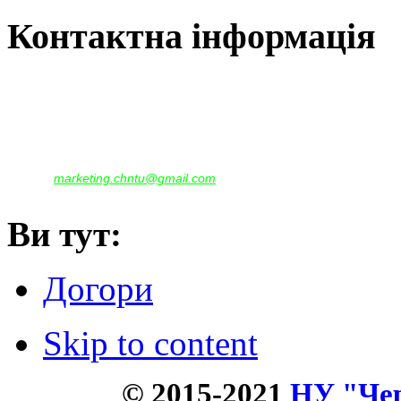
Контактна інформація
Наша адреса:
м.Чернігів, вул. Шевченка, 95
Корпус - №1, каб. 109, 113
тел. +38(04622) 665-167, (093)596-05-49,
(097)522-95-28,
(050)637-07-17
marketing.chntu@gmail.com
e-mail:
Ви тут:
Догори
Skip to content
© 2015-2021
НУ "Чер