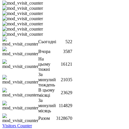
Сьогодні
522
Вчора
3587
На
цьому
16121
тижні
За
минулий
21035
тиждень
В цьому
23629
місяці
За
минулий
114829
місяць
Разом
3128670
Visitors Counter