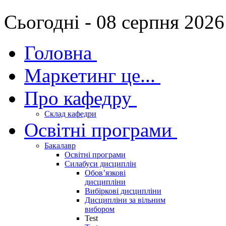
Сьогодні - 08 серпня 2026
Головна
Маркетинг це...
Про кафедру
Склад кафедри
Освітні програми
Бакалавр
Освітні програми
Силабуси дисциплін
Обов’язкові
дисципліни
Вибіркові дисципліни
Дисципліни за вільним
вибором
Test