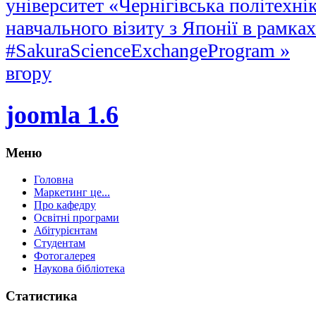
університет «Чернігівська політехні
навчального візиту з Японії в рамках
#SakuraScienceExchangeProgram »
вгору
joomla 1.6
Меню
Головна
Маркетинг це...
Про кафедру
Освітні програми
Абітурієнтам
Студентам
Фотогалерея
Наукова бібліотека
Статистика