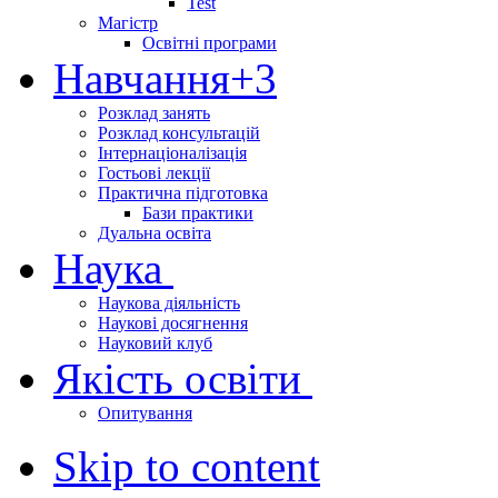
Test
Магістр
Освітні програми
Навчання
+3
Розклад занять
Розклад консультацій
Інтернаціоналізація
Гостьові лекції
Практична підготовка
Бази практики
Дуальна освіта
Наука
Наукова діяльність
Наукові досягнення
Науковий клуб
Якість освіти
Опитування
Skip to content