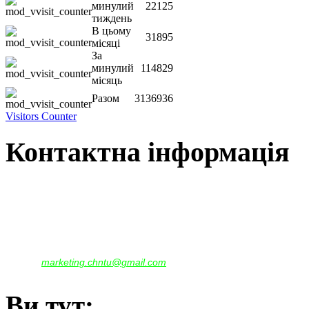
минулий
22125
тиждень
В цьому
31895
місяці
За
минулий
114829
місяць
Разом
3136936
Visitors Counter
Контактна інформація
Наша адреса:
м.Чернігів, вул. Шевченка, 95
Корпус - №1, каб. 109, 113
тел. +38(04622) 665-167, (093)596-05-49,
(097)522-95-28,
(050)637-07-17
marketing.chntu@gmail.com
e-mail:
Ви тут: