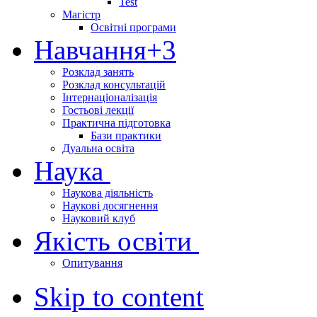
Test
Магістр
Освітні програми
Навчання
+3
Розклад занять
Розклад консультацій
Інтернаціоналізація
Гостьові лекції
Практична підготовка
Бази практики
Дуальна освіта
Наука
Наукова діяльність
Наукові досягнення
Науковий клуб
Якість освіти
Опитування
Skip to content