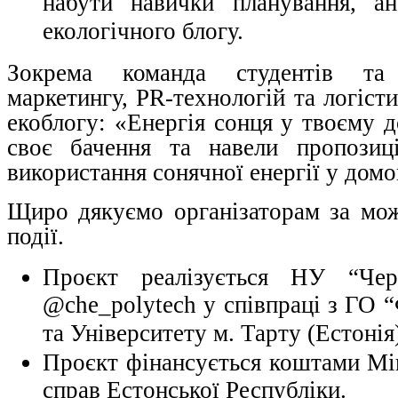
набути навички планування, ан
екологічного блогу.
Зокрема команда студентів та
маркетингу, PR-технологій та логіст
екоблогу: «Енергія сонця у твоєму д
своє бачення та навели пропозиці
використання сонячної енергії у дом
Щиро дякуємо організаторам за мож
події
.
Проєкт реалізується НУ “Черні
@che_polytech у співпраці з ГО 
та Університету м. Тарту (Естонія
Проєкт фінансується коштами Мі
справ Естонської Республіки.