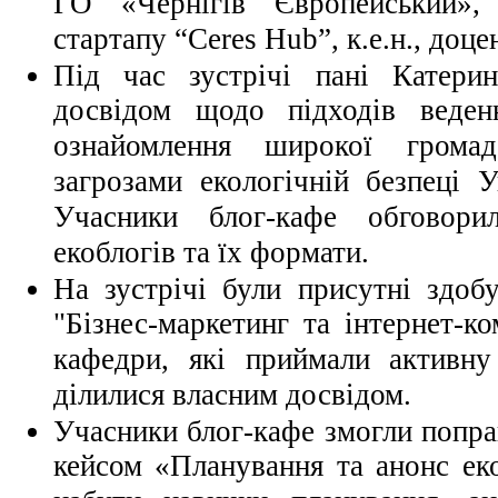
ГО «Чернігів Європейський», 
стартапу “Ceres Hub”, к.е.н., доце
Під час зустрічі пані Катерин
досвідом щодо підходів веде
ознайомлення широкої громад
загрозами екологічній безпеці 
Учасники блог-кафе обговори
екоблогів та їх формати.
На зустрічі були присутні здоб
"Бізнес-маркетинг та інтернет-ко
кафедри, які приймали активну
ділилися власним досвідом.
Учасники блог-кафе змогли попр
кейсом «Планування та анонс ек