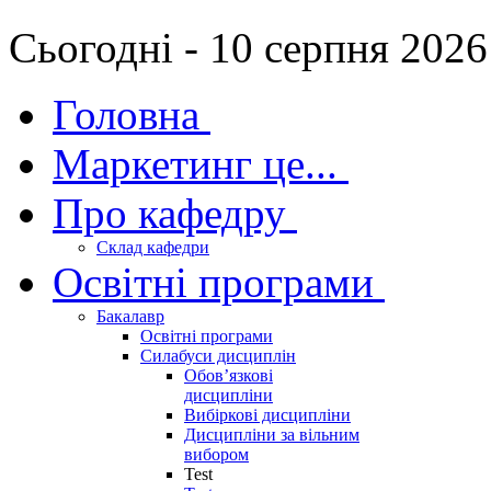
Сьогодні - 10 серпня 2026
Головна
Маркетинг це...
Про кафедру
Склад кафедри
Освітні програми
Бакалавр
Освітні програми
Силабуси дисциплін
Обов’язкові
дисципліни
Вибіркові дисципліни
Дисципліни за вільним
вибором
Test