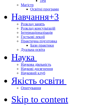
Test
Магістр
Освітні програми
Навчання
+3
Розклад занять
Розклад консультацій
Інтернаціоналізація
Гостьові лекції
Практична підготовка
Бази практики
Дуальна освіта
Наука
Наукова діяльність
Наукові досягнення
Науковий клуб
Якість освіти
Опитування
Skip to content