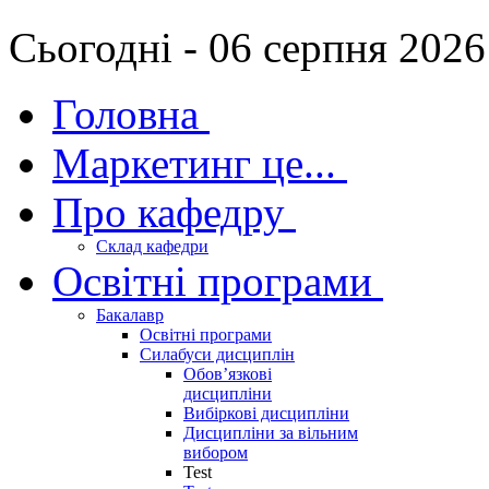
Сьогодні - 06 серпня 2026
Головна
Маркетинг це...
Про кафедру
Склад кафедри
Освітні програми
Бакалавр
Освітні програми
Силабуси дисциплін
Обов’язкові
дисципліни
Вибіркові дисципліни
Дисципліни за вільним
вибором
Test