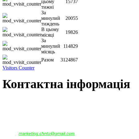
цьому
15737
тижні
За
минулий
20055
тиждень
В цьому
19826
місяці
За
минулий
114829
місяць
Разом
3124867
Visitors Counter
Контактна інформація
Наша адреса:
м.Чернігів, вул. Шевченка, 95
Корпус - №1, каб. 109, 113
тел. +38(04622) 665-167, (093)596-05-49,
(097)522-95-28,
(050)637-07-17
marketing.chntu@gmail.com
e-mail: