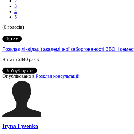
2
3
4
5
(0 голосів)
Розклад ліквідації академічної заборгованості ЗВО ІІ семес
Читати
2440
разів
Опубліковано в
Розклад консультацій
Iryna Lysenko