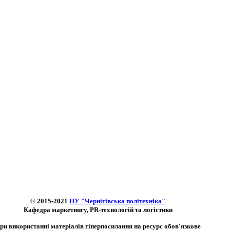
© 2015-2021
НУ "Чернігівська політехніка"
Кафедра маркетингу, PR-технологій та логістики
ри використанні матеріалів гіперпосилання на ресурс обов'язкове