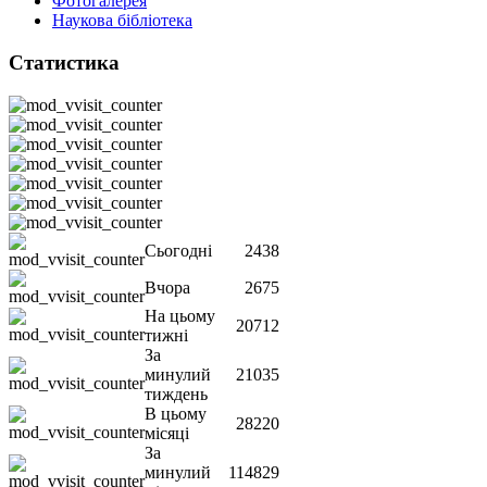
Фотогалерея
Наукова бібліотека
Статистика
Сьогодні
2438
Вчора
2675
На цьому
20712
тижні
За
минулий
21035
тиждень
В цьому
28220
місяці
За
минулий
114829