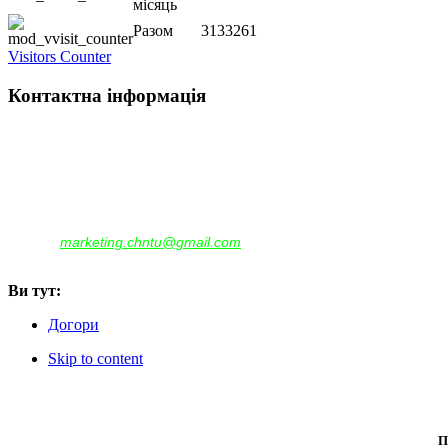
місяць
Разом
3133261
Visitors Counter
Контактна інформація
Наша адреса:
м.Чернігів, вул. Шевченка, 95
Корпус - №1, каб. 109, 113
тел. +38(04622) 665-167, (093)596-05-49,
(097)522-95-28,
(050)637-07-17
marketing.chntu@gmail.com
e-mail:
Ви тут:
Догори
Skip to content
П