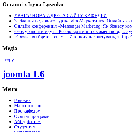
Останні з Iryna Lysenko
УВАГА! НОВА АДРЕСА САЙТУ КАФЕДРИ
Засідання наукового гуртка «ProМаркетинг». Онлайн-лекці
Онлайн-конференція «Messenger Marketing: Як бізнесу ком
«Чому клієнти йдуть. Розбір критичних моментів від залуч
«Схоже, ви йдете в спам… 7 тонких налаштувань, які треба
Медіа
вгору
joomla 1.6
Меню
Головна
Маркетинг це...
Про кафедру
Освітні програми
Абітурієнтам
Студентам