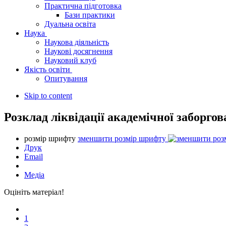
Практична підготовка
Бази практики
Дуальна освіта
Наука
Наукова діяльність
Наукові досягнення
Науковий клуб
Якість освіти
Опитування
Skip to content
Розклад ліквідації академічної заборгов
розмір шрифту
зменшити розмір шрифту
Друк
Email
Медіа
Оцініть матеріал!
1