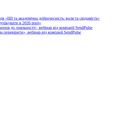
я «ШІ та академічна доброчесність: воля та свідомість»
унікувати в 2026 році»
ення до лояльності», вебінар від компанії SendPulse
 перевірити», вебінар від компанії SendPulse