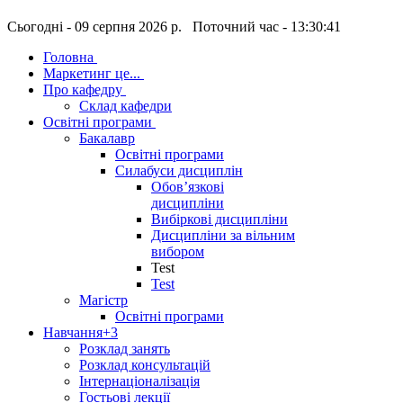
Сьогодні - 09 серпня 2026 р. Поточний час - 13:30:41
Головна
Маркетинг це...
Про кафедру
Склад кафедри
Освітні програми
Бакалавр
Освітні програми
Силабуси дисциплін
Обов’язкові
дисципліни
Вибіркові дисципліни
Дисципліни за вільним
вибором
Test
Test
Магістр
Освітні програми
Навчання
+3
Розклад занять
Розклад консультацій
Інтернаціоналізація
Гостьові лекції