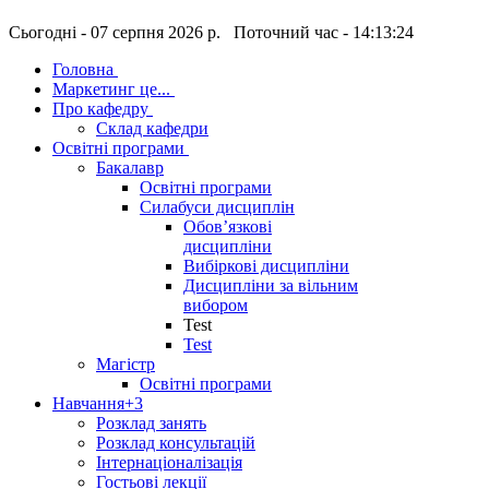
Сьогодні - 07 серпня 2026 р. Поточний час - 14:13:25
Головна
Маркетинг це...
Про кафедру
Склад кафедри
Освітні програми
Бакалавр
Освітні програми
Силабуси дисциплін
Обов’язкові
дисципліни
Вибіркові дисципліни
Дисципліни за вільним
вибором
Test
Test
Магістр
Освітні програми
Навчання
+3
Розклад занять
Розклад консультацій
Інтернаціоналізація
Гостьові лекції