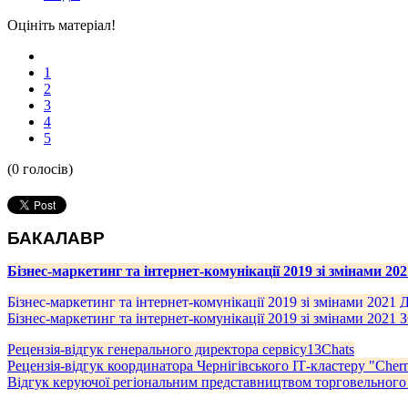
Оцініть матеріал!
1
2
3
4
5
(0 голосів)
БАКАЛАВР
Бізнес-маркетинг та інтернет-комунікації 2019 зі змінами 202
Бізнес-маркетинг та інтернет-комунікації 2019 зі змінами 2021
Бізнес-маркетинг та інтернет-комунікації 2019 зі змінами 2021
Рецензія-відгук генерального директора сервісу13Chats
Рецензія-відгук координатора Чернігівського ІТ-кластеру "Chern
Відгук керуючої регіональним представництвом торговельного 