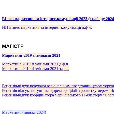
Бізнес-маркетинг та інтернет-комунікації 2023 (з набору 2024
НП Бізнес-маркетинг та інтернет-комунікації д.ф.н.
МАГІСТР
Маркетинг 2019 зі змінами 2021
Маркетинг 2019 зі змінами 2021 д.ф.н
Маркетинг 2019 зі змінами 2021 з.ф.н.
Рецензія-відгук керуючої регіональним представництвом торгов
Рецензія-відгук заступника директора філії з розвитку мережі 
Рецензія-відгук координатора Чернігівського ІТ-кластеру "Chern
Маркетинг (проєкт 2024)