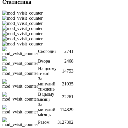
Статистика
Сьогодні
2741
Вчора
2468
На цьому
14753
тижні
За
минулий
21035
тиждень
В цьому
22261
місяці
За
минулий
114829
місяць
Разом
3127302