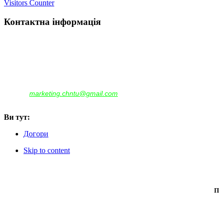
Visitors Counter
Контактна інформація
Наша адреса:
м.Чернігів, вул. Шевченка, 95
Корпус - №1, каб. 109, 113
тел. +38(04622) 665-167, (093)596-05-49,
(097)522-95-28,
(050)637-07-17
marketing.chntu@gmail.com
e-mail:
Ви тут:
Догори
Skip to content
П