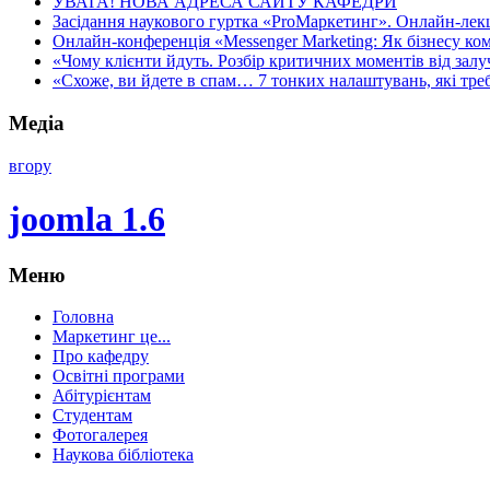
УВАГА! НОВА АДРЕСА САЙТУ КАФЕДРИ
Засідання наукового гуртка «ProМаркетинг». Онлайн-лекці
Онлайн-конференція «Messenger Marketing: Як бізнесу ком
«Чому клієнти йдуть. Розбір критичних моментів від залуч
«Схоже, ви йдете в спам… 7 тонких налаштувань, які треба
Медіа
вгору
joomla 1.6
Меню
Головна
Маркетинг це...
Про кафедру
Освітні програми
Абітурієнтам
Студентам
Фотогалерея
Наукова бібліотека