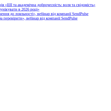
я «ШІ та академічна доброчесність: воля та свідомість»
унікувати в 2026 році»
ення до лояльності», вебінар від компанії SendPulse
 перевірити», вебінар від компанії SendPulse