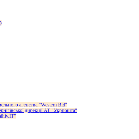
)
ельного агенства "Western Bid"
Чернігівської дирекції АТ "Укрпошта"
ihiv.IT"