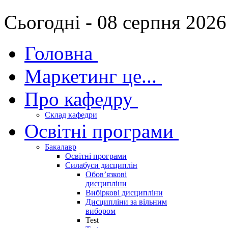
Сьогодні - 08 серпня 2026
Головна
Маркетинг це...
Про кафедру
Склад кафедри
Освітні програми
Бакалавр
Освітні програми
Силабуси дисциплін
Обов’язкові
дисципліни
Вибіркові дисципліни
Дисципліни за вільним
вибором
Test