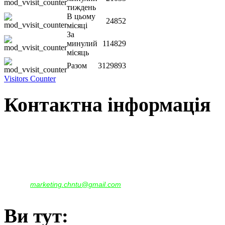
тиждень
В цьому
24852
місяці
За
минулий
114829
місяць
Разом
3129893
Visitors Counter
Контактна інформація
Наша адреса:
м.Чернігів, вул. Шевченка, 95
Корпус - №1, каб. 109, 113
тел. +38(04622) 665-167, (093)596-05-49,
(097)522-95-28,
(050)637-07-17
marketing.chntu@gmail.com
e-mail:
Ви тут: