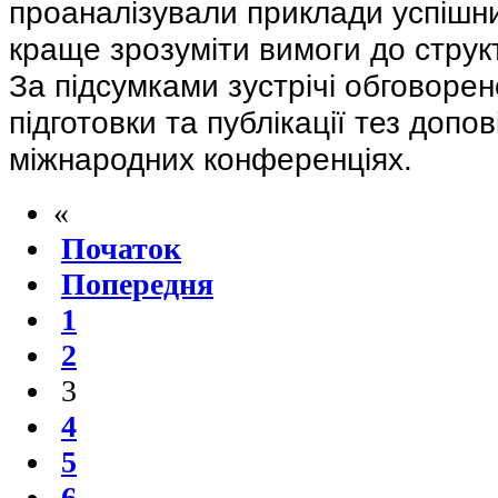
проаналізували приклади успішн
краще зрозуміти вимоги до структу
За підсумками зустрічі обговоре
підготовки та публікації тез допов
міжнародних конференціях.
«
Початок
Попередня
1
2
3
4
5
6