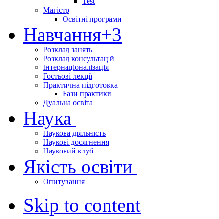
Test
Магістр
Освітні програми
Навчання
+3
Розклад занять
Розклад консультацій
Інтернаціоналізація
Гостьові лекції
Практична підготовка
Бази практики
Дуальна освіта
Наука
Наукова діяльність
Наукові досягнення
Науковий клуб
Якість освіти
Опитування
Skip to content