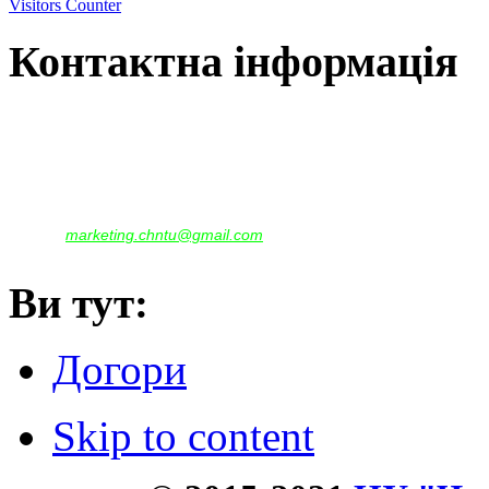
Visitors Counter
Контактна інформація
Наша адреса:
м.Чернігів, вул. Шевченка, 95
Корпус - №1, каб. 109, 113
тел. +38(04622) 665-167, (093)596-05-49,
(097)522-95-28,
(050)637-07-17
marketing.chntu@gmail.com
e-mail:
Ви тут:
Догори
Skip to content