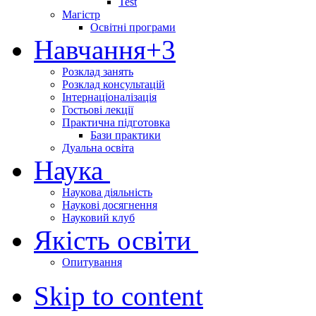
Test
Магістр
Освітні програми
Навчання
+3
Розклад занять
Розклад консультацій
Інтернаціоналізація
Гостьові лекції
Практична підготовка
Бази практики
Дуальна освіта
Наука
Наукова діяльність
Наукові досягнення
Науковий клуб
Якість освіти
Опитування
Skip to content