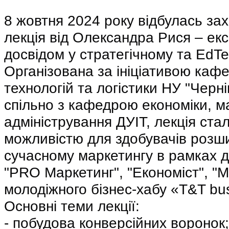
8 жовтня 2024 року відбулась за
лекція від Олександра Рися – екс
досвідом у стратегічному та EdTe
Організована за ініціативою каф
технологій та логістики НУ "Черніг
спільно з кафедрою економіки, ма
адміністрування ДУІТ, лекція ста
можливістю для здобувачів розши
сучасному маркетингу в рамках дії
"PRO Маркетинг", "Економіст", "Ма
молодіжного бізнес-хабу «T&T bu
Основні теми лекції:
- побудова конверсійних воронок;