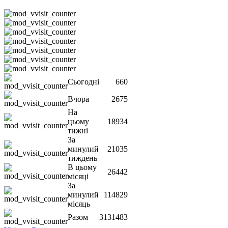
Сьогодні
660
Вчора
2675
На
цьому
18934
тижні
За
минулий
21035
тиждень
В цьому
26442
місяці
За
минулий
114829
місяць
Разом
3131483