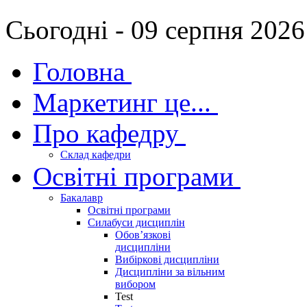
Сьогодні - 09 серпня 2026
Головна
Маркетинг це...
Про кафедру
Склад кафедри
Освітні програми
Бакалавр
Освітні програми
Силабуси дисциплін
Обов’язкові
дисципліни
Вибіркові дисципліни
Дисципліни за вільним
вибором
Test