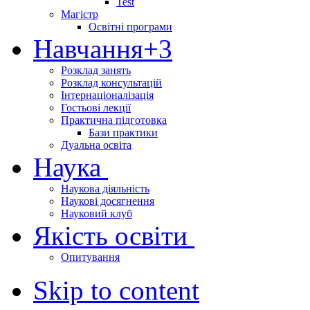
Test
Магістр
Освітні програми
Навчання
+3
Розклад занять
Розклад консультацій
Інтернаціоналізація
Гостьові лекції
Практична підготовка
Бази практики
Дуальна освіта
Наука
Наукова діяльність
Наукові досягнення
Науковий клуб
Якість освіти
Опитування
Skip to content