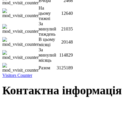
Вчора
2468
На
цьому
12640
тижні
За
минулий
21035
тиждень
В цьому
20148
місяці
За
минулий
114829
місяць
Разом
3125189
Visitors Counter
Контактна інформація
Наша адреса:
м.Чернігів, вул. Шевченка, 95
Корпус - №1, каб. 109, 113
тел. +38(04622) 665-167, (093)596-05-49,
(097)522-95-28,
(050)637-07-17