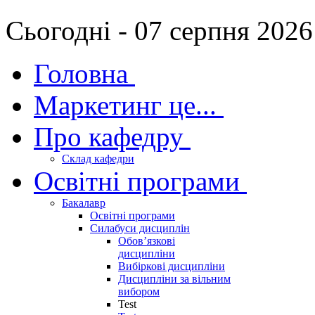
Сьогодні - 07 серпня 2026
Головна
Маркетинг це...
Про кафедру
Склад кафедри
Освітні програми
Бакалавр
Освітні програми
Силабуси дисциплін
Обов’язкові
дисципліни
Вибіркові дисципліни
Дисципліни за вільним
вибором
Test