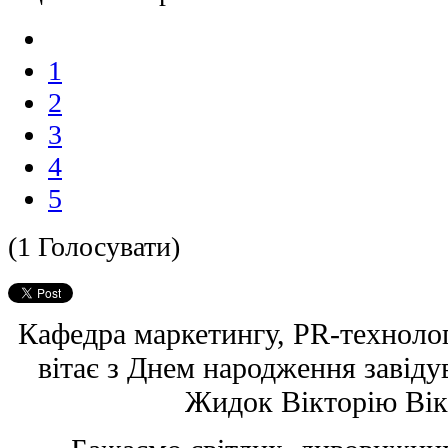
1
2
3
4
5
(1 Голосувати)
Кафедра маркетингу, PR-технолог
вітає
з Днем народження завіду
Жидок Вікторію Вік