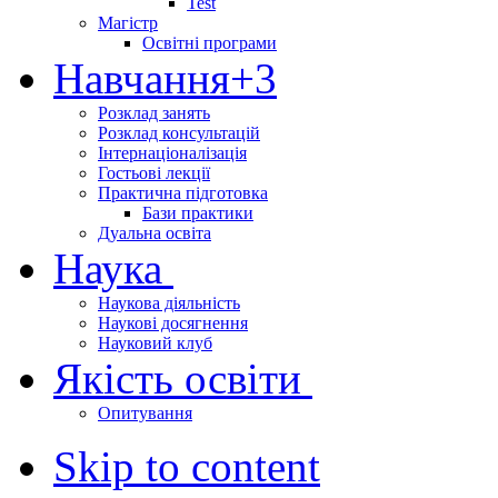
Test
Магістр
Освітні програми
Навчання
+3
Розклад занять
Розклад консультацій
Інтернаціоналізація
Гостьові лекції
Практична підготовка
Бази практики
Дуальна освіта
Наука
Наукова діяльність
Наукові досягнення
Науковий клуб
Якість освіти
Опитування
Skip to content