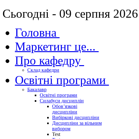
Сьогодні - 09 серпня 2026
Головна
Маркетинг це...
Про кафедру
Склад кафедри
Освітні програми
Бакалавр
Освітні програми
Силабуси дисциплін
Обов’язкові
дисципліни
Вибіркові дисципліни
Дисципліни за вільним
вибором
Test