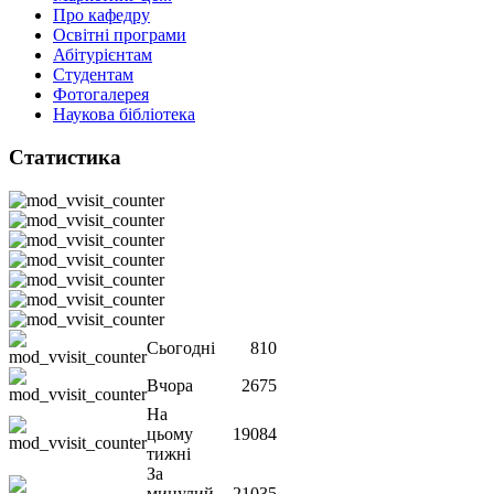
Про кафедру
Освітні програми
Абітурієнтам
Студентам
Фотогалерея
Наукова бібліотека
Статистика
Сьогодні
810
Вчора
2675
На
цьому
19084
тижні
За
минулий
21035