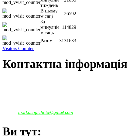
тиждень
В цьому
26592
місяці
За
минулий
114829
місяць
Разом
3131633
Visitors Counter
Контактна інформація
Наша адреса:
м.Чернігів, вул. Шевченка, 95
Корпус - №1, каб. 109, 113
тел. +38(04622) 665-167, (093)596-05-49,
(097)522-95-28,
(050)637-07-17
marketing.chntu@gmail.com
e-mail:
Ви тут: