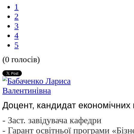
1
2
3
4
5
(0 голосів)
Доцент, кандидат економічних 
- Заст. завідувача кафедри
- Гарант освітньої програми «Бізн