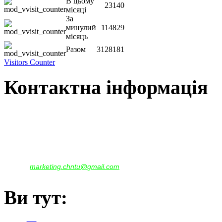
В цьому
23140
місяці
За
минулий
114829
місяць
Разом
3128181
Visitors Counter
Контактна інформація
Наша адреса:
м.Чернігів, вул. Шевченка, 95
Корпус - №1, каб. 109, 113
тел. +38(04622) 665-167, (093)596-05-49,
(097)522-95-28,
(050)637-07-17
marketing.chntu@gmail.com
e-mail:
Ви тут: