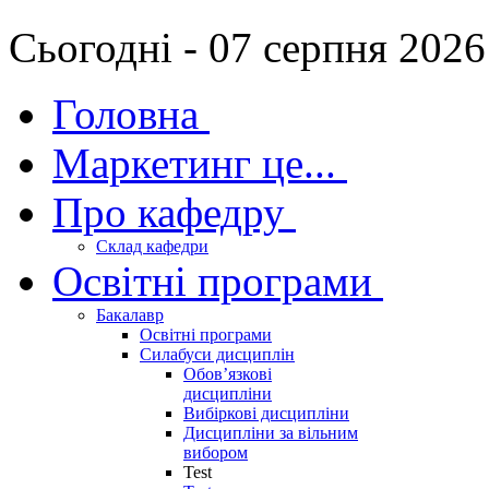
Сьогодні - 07 серпня 2026
Головна
Маркетинг це...
Про кафедру
Склад кафедри
Освітні програми
Бакалавр
Освітні програми
Силабуси дисциплін
Обов’язкові
дисципліни
Вибіркові дисципліни
Дисципліни за вільним
вибором
Test