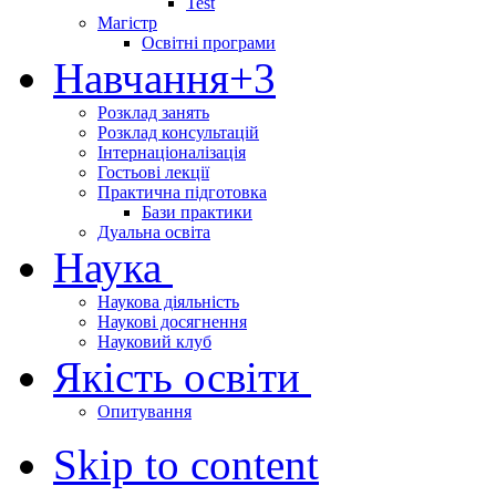
Test
Магістр
Освітні програми
Навчання
+3
Розклад занять
Розклад консультацій
Інтернаціоналізація
Гостьові лекції
Практична підготовка
Бази практики
Дуальна освіта
Наука
Наукова діяльність
Наукові досягнення
Науковий клуб
Якість освіти
Опитування
Skip to content