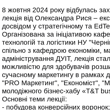
8 жовтня 2024 року відбулась за
лекція від Олександра Рися – екс
досвідом у стратегічному та EdTe
Організована за ініціативою каф
технологій та логістики НУ "Черніг
спільно з кафедрою економіки, ма
адміністрування ДУІТ, лекція ста
можливістю для здобувачів розши
сучасному маркетингу в рамках дії
"PRO Маркетинг", "Економіст", "Ма
молодіжного бізнес-хабу «T&T bu
Основні теми лекції:
- побудова конверсійних воронок;