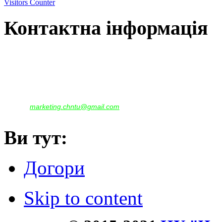
Visitors Counter
Контактна інформація
Наша адреса:
м.Чернігів, вул. Шевченка, 95
Корпус - №1, каб. 109, 113
тел. +38(04622) 665-167, (093)596-05-49,
(097)522-95-28,
(050)637-07-17
marketing.chntu@gmail.com
e-mail:
Ви тут:
Догори
Skip to content