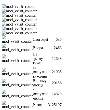
Сьогодні
636
Вчора
2468
На
цьому
12648
тижні
За
минулий
21035
тиждень
В цьому
20156
місяці
За
минулий
114829
місяць
Разом
3125197