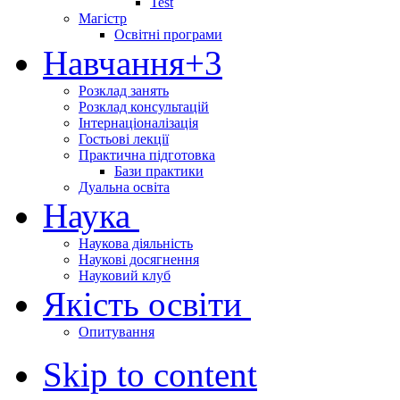
Test
Магістр
Освітні програми
Навчання
+3
Розклад занять
Розклад консультацій
Інтернаціоналізація
Гостьові лекції
Практична підготовка
Бази практики
Дуальна освіта
Наука
Наукова діяльність
Наукові досягнення
Науковий клуб
Якість освіти
Опитування
Skip to content