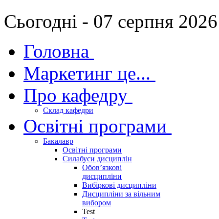
Сьогодні - 07 серпня 2026
Головна
Маркетинг це...
Про кафедру
Склад кафедри
Освітні програми
Бакалавр
Освітні програми
Силабуси дисциплін
Обов’язкові
дисципліни
Вибіркові дисципліни
Дисципліни за вільним
вибором
Test