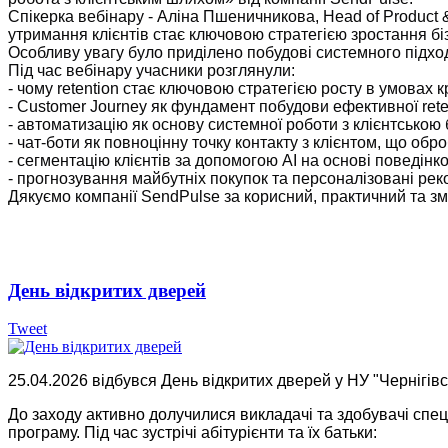
Спікерка вебінару - Аліна Пшеничникова, Head of Product & 
утримання клієнтів стає ключовою стратегією зростання бі
Особливу увагу було приділено побудові системного підход
Під час вебінару учасники розглянули:
- чому retention стає ключовою стратегією росту в умовах 
- Customer Journey як фундамент побудови ефективної reten
- автоматизацію як основу системної роботи з клієнтською
- чат-боти як повноцінну точку контакту з клієнтом, що об
- сегментацію клієнтів за допомогою AI на основі поведінк
- прогнозування майбутніх покупок та персоналізовані рек
Дякуємо компанії SendPulse за корисний, практичний та зм
День відкритих дверей
Tweet
25.04.2026 відбувся День відкритих дверей у НУ "Чернігівс
До заходу активно долучилися викладачі та здобувачі спеці
програму.
Під час зустрічі абітурієнти та їх батьки: