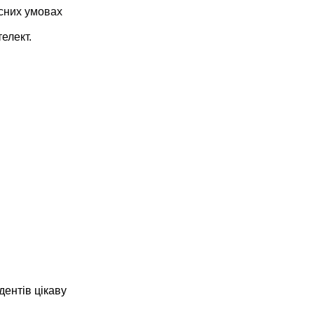
сних умовах 
елект.
дентів цікаву