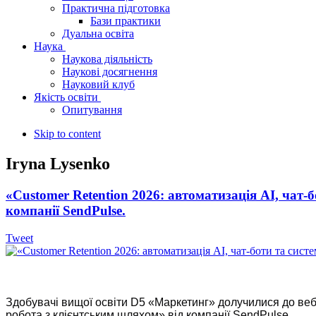
Практична підготовка
Бази практики
Дуальна освіта
Наука
Наукова діяльність
Наукові досягнення
Науковий клуб
Якість освіти
Опитування
Skip to content
Iryna Lysenko
«Customer Retention 2026: автоматизація AI, чат-
компанії SendPulse.
Tweet
Здобувачі вищої освіти D5 «Маркетинг» долучилися до вебі
робота з клієнтським шляхом» від компанії SendPulse.