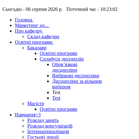
Сьогодні - 06 серпня 2026 р. Поточний час - 10:23:03
Головна
Маркетинг це...
Про кафедру
Склад кафедри
Освітні програми
Бакалавр
Освітні програми
Силабуси дисциплін
Обов’язкові
дисципліни
Вибіркові дисципліни
Дисципліни за вільним
вибором
Test
Test
Магістр
Освітні програми
Навчання
+3
Розклад занять
Розклад консультацій
Інтернаціоналізація
Гостьові лекції