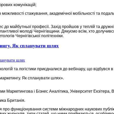
фрових комунікацій;
о можливості стажування, академічної мобільності та подал
с до майбутньої професії. Захід пройшов у теплій та дружн
антливої ​​молоді Чернігівщини. Дякуємо всім, хто долучивс
ологів Чернігівської політехніки.
тингу. Як спланувати шлях
нологій та логістики приєдналися до вебінару, що відбувся в
 маркетингу. Як спланувати шлях».
ми Маркетингова і Бізнес Аналітика, Університет Екзітера, 
ика Британія.
ня про функціонування системи міжнародних наукових публік
ових журналів, типи статей, що ними приймаються, особливо