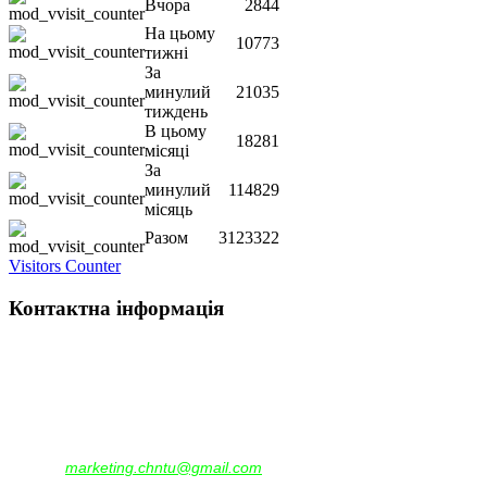
Вчора
2844
На цьому
10773
тижні
За
минулий
21035
тиждень
В цьому
18281
місяці
За
минулий
114829
місяць
Разом
3123322
Visitors Counter
Контактна інформація
Наша адреса:
м.Чернігів, вул. Шевченка, 95
Корпус - №1, каб. 109, 113
тел. +38(04622) 665-167, (093)596-05-49,
(097)522-95-28,
(050)637-07-17
marketing.chntu@gmail.com
e-mail: