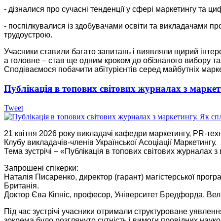
- дізналися про сучасні тенденції у сфері маркетингу та ци
- поспілкувалися із здобувачами освіти та викладачами пр
трудоустрою.
Учасники ставили багато запитань і виявляли щирий інтере
а головне – став ще одним кроком до обізнаного вибору тал
Сподіваємося побачити абітурієнтів серед майбутніх маркет
Публікація в топових світових журналах з марке
Tweet
21 квітня 2026 року викладачі кафедри маркетингу, PR-тех
Клубу викладачів‑членів Української Асоціації Маркетингу.
Тема зустрічі – «Публікація в топових світових журналах з
Запрошені спікерки:
Наталія Писаренко, директор (гарант) магістерської програ
Британія.
Доктор Єва Кіпніс, професор, Університет Бредфорда, Вел
Під час зустрічі учасники отримали структуроване уявлен
зокрема було розглянуто сутність і вимоги провідних наук