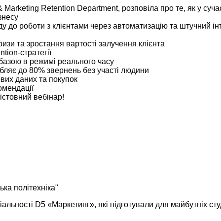
Marketing Retention Department, розповіла про те, як у суча
знесу 
у до роботи з клієнтами через автоматизацію та штучний інт
кризи та зростання вартості залучення клієнта
tion-стратегії
 базою в режимі реального часу
робляє до 80% звернень без участі людини
ових даних та покупок
омендації
істовний вебінар!
ька політехніка"
альності D5 «Маркетинг», які підготували для майбутніх сту