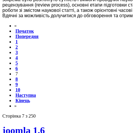
рецензування (review process), основні етапи підготовки ст
роботи зі змістом наукової статті, а також орієнтовні часові
Вдячні за можливість долучитися до обговорення та отрима
«
Початок
Попередня
1
2
3
4
5
6
7
8
9
10
Наступна
Кінець
»
Сторінка 7 з 250
joomla 1.6