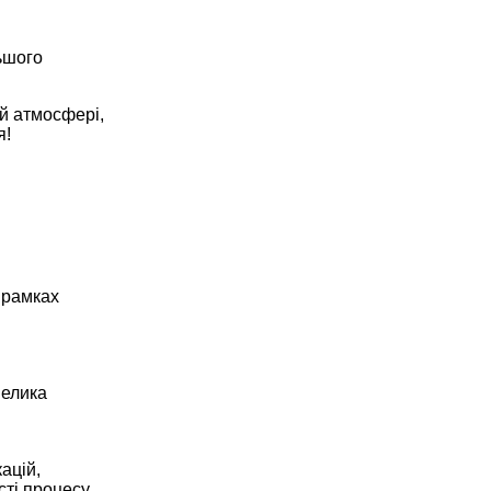
ьшого
ій атмосфері,
я!
 рамках
Велика
ацій,
сті процесу