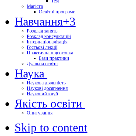
Test
Магістр
Освітні програми
Навчання
+3
Розклад занять
Розклад консультацій
Інтернаціоналізація
Гостьові лекції
Практична підготовка
Бази практики
Дуальна освіта
Наука
Наукова діяльність
Наукові досягнення
Науковий клуб
Якість освіти
Опитування
Skip to content