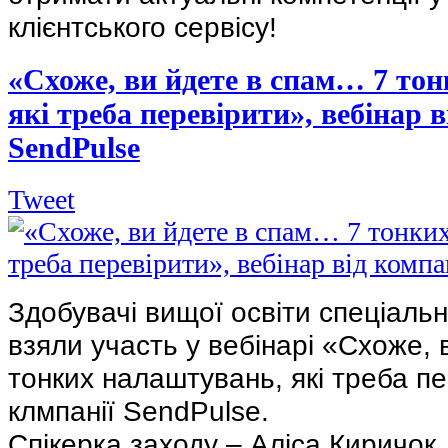
клієнтського сервісу!
«Схоже, ви йдете в спам… 7 то
які треба перевірити», вебінар в
SendPulse
Tweet
Здобувачі вищої освіти спеціаль
взяли участь у вебінарі «Схоже,
тонких налаштувань, які треба пе
клмпанії SendPulse.
Спікерка заходу – Аліса Киричок