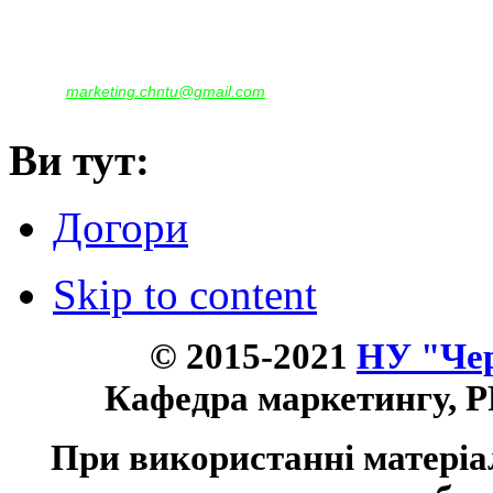
Корпус - №1, каб. 109, 113
тел. +38(04622) 665-167, (093)596-05-49,
(097)522-95-28,
(050)637-07-17
marketing.chntu@gmail.com
e-mail:
Ви тут:
Догори
Skip to content
© 2015-2021
НУ "Чер
Кафедра маркетингу, P
При використанні матеріа