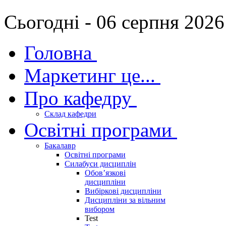
Сьогодні - 06 серпня 2026
Головна
Маркетинг це...
Про кафедру
Склад кафедри
Освітні програми
Бакалавр
Освітні програми
Силабуси дисциплін
Обов’язкові
дисципліни
Вибіркові дисципліни
Дисципліни за вільним
вибором
Test