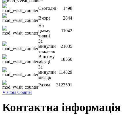
Сьогодні
1498
Вчора
2844
На
цьому
11042
тижні
За
минулий
21035
тиждень
В цьому
18550
місяці
За
минулий
114829
місяць
Разом
3123591
Visitors Counter
Контактна інформація
Наша адреса:
м.Чернігів, вул. Шевченка, 95