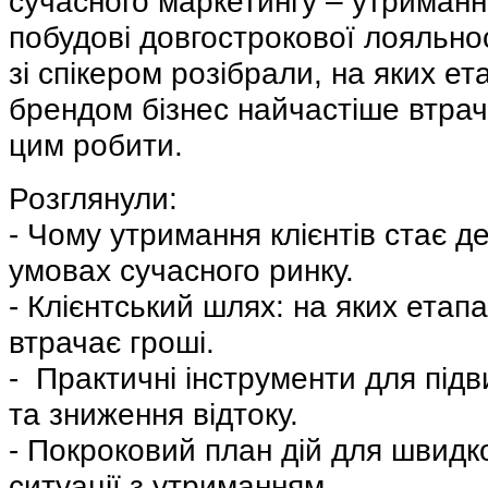
сучасного маркетингу – утриманню
побудові довгострокової лояльнос
зі спікером розібрали, на яких ета
брендом бізнес найчастіше втрачає
цим робити.
Розглянули: 
-
Чому утримання клієнтів стає д
умовах сучасного ринку. 
-
Клієнтський шлях: на яких етапа
втрачає гроші. 
-
Практичні інструменти для підв
та зниження відтоку. 
-
Покроковий план дій для швидк
ситуації з утриманням.