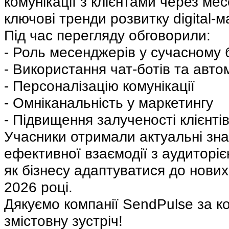
комунікації з клієнтами через ме
ключові тренди розвитку digital-м
Під час перегляду обговорили: 
- Роль месенджерів у сучасному б
- Використання чат-ботів та авто
- Персоналізацію комунікації
- Омніканальність у маркетингу
- Підвищення залученості клієнті
Учасники отримали актуальні зна
ефективної взаємодії з аудиторією
як бізнесу адаптуватися до нових 
2026 році.
Дякуємо компанії SendPulse за ко
змістовну зустріч! 