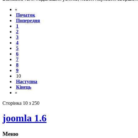
«
Початок
Попередня
1
2
3
4
5
6
7
8
9
10
Наступна
Кінець
»
Сторінка 10 з 250
joomla 1.6
Меню