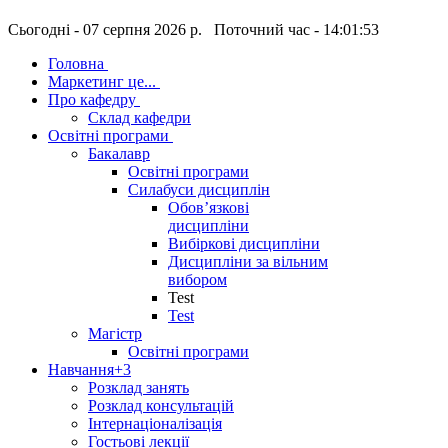
Сьогодні - 07 серпня 2026 р. Поточний час - 14:01:54
Головна
Маркетинг це...
Про кафедру
Склад кафедри
Освітні програми
Бакалавр
Освітні програми
Силабуси дисциплін
Обов’язкові
дисципліни
Вибіркові дисципліни
Дисципліни за вільним
вибором
Test
Test
Магістр
Освітні програми
Навчання
+3
Розклад занять
Розклад консультацій
Інтернаціоналізація
Гостьові лекції