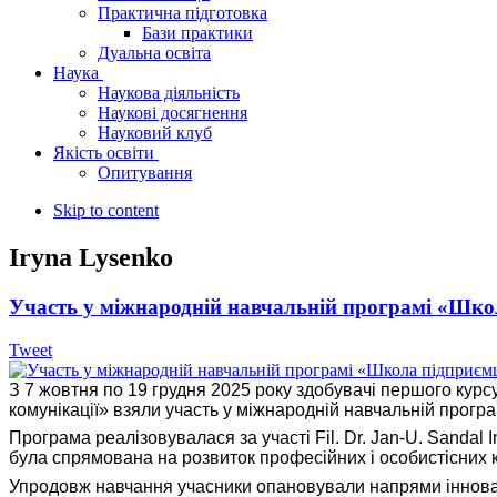
Практична підготовка
Бази практики
Дуальна освіта
Наука
Наукова діяльність
Наукові досягнення
Науковий клуб
Якість освіти
Опитування
Skip to content
Iryna Lysenko
Участь у міжнародній навчальній програмі «Школа
Tweet
З 7 жовтня по 19 грудня 2025 року здобувачі першого курс
комунікації» взяли участь у міжнародній навчальній програ
Програма реалізовувалася за участі Fil. Dr. Jan-U. Sandal
була спрямована на розвиток професійних і особистісних 
Упродовж навчання учасники опановували напрями інновац