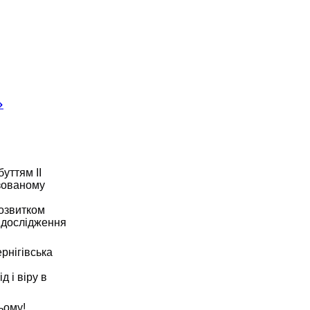
»
уттям ІІ
ізованому
розвитком
 дослідження
рнігівська
 і віру в
ьому!