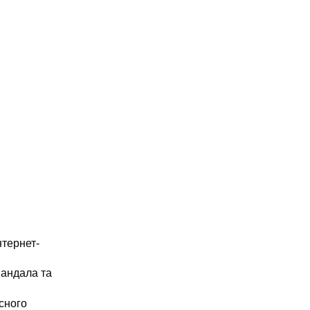
нтернет-
Сандала та
сного