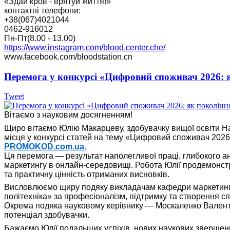
«Здай кров - врятуй життя!»
контактні телефони:
+38(067)4021044
0462-916012
Пн-Пт(8.00 - 13.00)
https://www.instagram.com/blood.center.che/
www.facebook.com/bloodstation.cn
Перемога у конкурсі «Цифровий споживач 2026: 
Tweet
Вітаємо з науковим досягненням!
Щиро вітаємо Юлію Макарцеву, здобувачку вищої освіти Наці
місця у конкурсі статей на тему «Цифровий споживач 2026
PROMOKOD.com.ua.
Ця перемога — результат наполегливої праці, глибокого а
маркетингу в онлайн-середовищі. Робота Юлії продемонстр
та практичну цінність отриманих висновків.
Висловлюємо щиру подяку викладачам кафедри маркетингу, 
політехніка» за професіоналізм, підтримку та створення с
Окрема подяка науковому керівнику — Москаленко Валентині
потенціал здобувачки.
Бажаємо Юлії подальших успіхів, нових наукових звершен