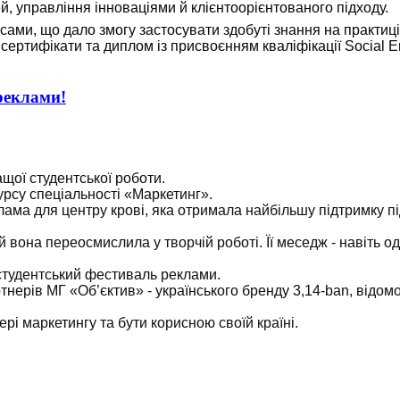
, управління інноваціями й клієнтоорієнтованого підходу.
ами, що дало змогу застосувати здобуті знання на практиці
ертифікати та диплом із присвоєнням кваліфікації Social E
реклами!
щої студентської роботи.
урсу спеціальності «Маркетинг».
лама для центру крові, яка отримала найбільшу підтримку пі
вона переосмислила у творчій роботі. Її меседж - навіть о
 студентський фестиваль реклами.
нерів МГ «Об’єктив» - українського бренду 3,14-ban, відом
рі маркетингу та бути корисною своїй країні.