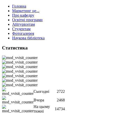
Головна
Маркетинг це...
Про кафедру
Освітні програми
Абітурієнтам
Студентам
Фотогалерея
Наукова бібліотека
Статистика
Сьогодні
2722
Вчора
2468
На цьому
14734
тижні