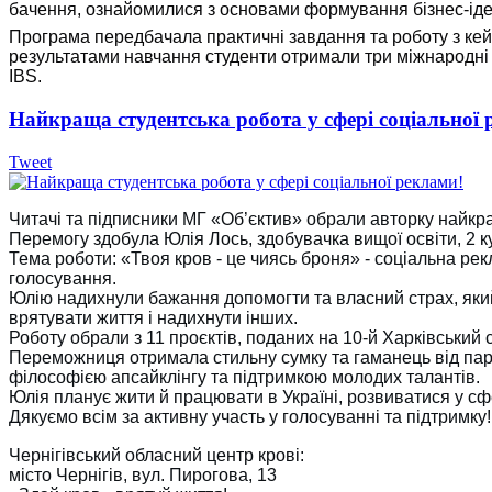
бачення, ознайомилися з основами формування бізнес-ідей
Програма передбачала практичні завдання та роботу з кейс
результатами навчання студенти отримали три міжнародні с
IBS.
Найкраща студентська робота у сфері соціальної 
Tweet
Читачі та підписники МГ «Об’єктив» обрали авторку найкра
Перемогу здобула Юлія Лось, здобувачка вищої освіти, 2 к
Тема роботи: «Твоя кров - це чиясь броня» - соціальна рек
голосування.
Юлію надихнули бажання допомогти та власний страх, який 
врятувати життя і надихнути інших.
Роботу обрали з 11 проєктів, поданих на 10-й Харківський
Переможниця отримала стильну сумку та гаманець від парт
філософією апсайклінгу та підтримкою молодих талантів.
Юлія планує жити й працювати в Україні, розвиватися у сфе
Дякуємо всім за активну участь у голосуванні та підтримку!
Чернігівський обласний центр крові:
місто Чернігів, вул. Пирогова, 13