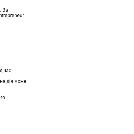
. За
ntrepreneur
д час
дна дія може
ого