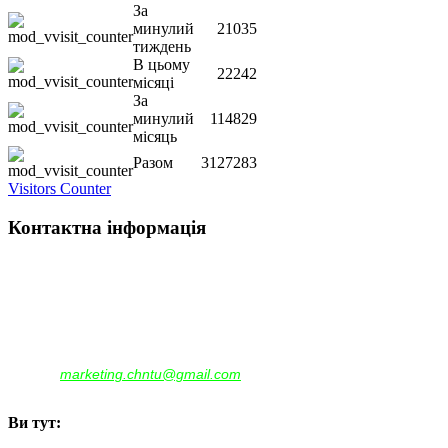
За
минулий
21035
тиждень
В цьому
22242
місяці
За
минулий
114829
місяць
Разом
3127283
Visitors Counter
Контактна інформація
Наша адреса:
м.Чернігів, вул. Шевченка, 95
Корпус - №1, каб. 109, 113
тел. +38(04622) 665-167, (093)596-05-49,
(097)522-95-28,
(050)637-07-17
marketing.chntu@gmail.com
e-mail:
Ви тут: