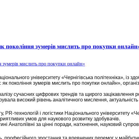
як покоління зумерів мислить про покупки онлайн
онального університету «Чернігівська політехніка», із здоб
: як покоління зумерів мислить про покупки онлайн», орган
налізу сучасних цифрових трендів та щирого зацікавлення 
увала високий рівень аналітичного мислення, актуальність
PR-технологій і логістики Національного університету «Че
приятливих умов для наукового розвитку здобувачів.
 Анатоліївні за цінні поради, натхнення, науковий супровід
ь, професійного зростання та впевнених перемог у майбутн