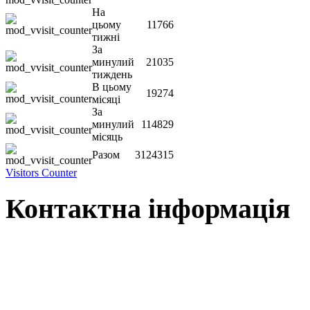
На
цьому
11766
тижні
За
минулий
21035
тиждень
В цьому
19274
місяці
За
минулий
114829
місяць
Разом
3124315
Visitors Counter
Контактна інформація
Наша адреса:
м.Чернігів, вул. Шевченка, 95
Корпус - №1, каб. 109, 113
тел. +38(04622) 665-167, (093)596-05-49,
(097)522-95-28,
(050)637-07-17