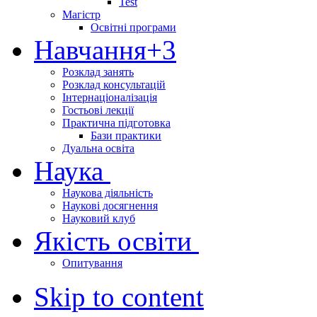
Test
Магістр
Освітні програми
Навчання
+3
Розклад занять
Розклад консультацій
Інтернаціоналізація
Гостьові лекції
Практична підготовка
Бази практики
Дуальна освіта
Наука
Наукова діяльність
Наукові досягнення
Науковий клуб
Якість освіти
Опитування
Skip to content