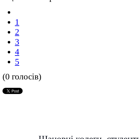
1
2
3
4
5
(0 голосів)
Шановні колеги, студенти