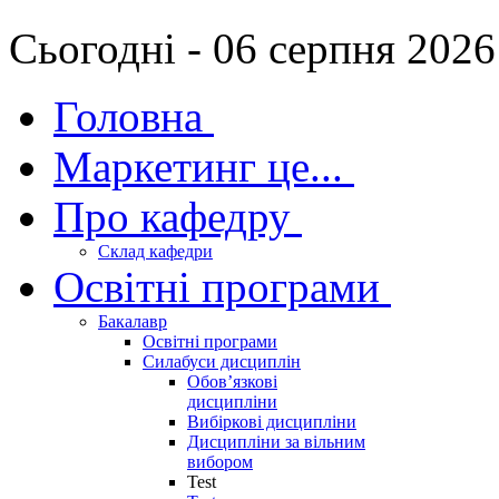
Сьогодні - 06 серпня 2026
Головна
Маркетинг це...
Про кафедру
Склад кафедри
Освітні програми
Бакалавр
Освітні програми
Силабуси дисциплін
Обов’язкові
дисципліни
Вибіркові дисципліни
Дисципліни за вільним
вибором
Test